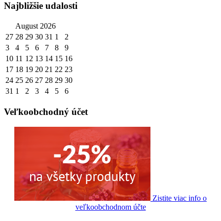
Najbližšie udalosti
August 2026
27
28
29
30
31
1
2
3
4
5
6
7
8
9
10
11
12
13
14
15
16
17
18
19
20
21
22
23
24
25
26
27
28
29
30
31
1
2
3
4
5
6
Veľkoobchodný účet
Zistite viac info o
veľkoobchodnom účte