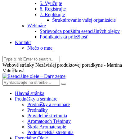
5. Vyučujte
6. Registrujte
7. Replikujte
Štruktúrovanie vašej organizácie
Webináre
Sprievodca použitím esenciálných olejov
Podnikatelská príležítosť
Kontakt
Niečo o mne
Webové stránky Nezávislej produktovej poradkyne - Martina
Valníčková
Hlavná stránka
Prednášky a seminare
Prednášky a seminare
Prednášky
Pravidelné stretnutia
Aromatouch Tréningy
Škola Aromaterapie
Podnikatelská stretnutia
Esenciálne Oleje