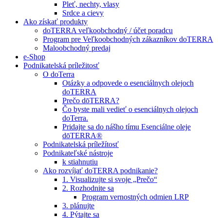
Pleť, nechty, vlasy
Srdce a cievy
Ako získať produkty
doTERRA veľkoobchodný / účet poradcu
Program pre Veľkoobchodných zákazníkov doTERRA
Maloobchodný predaj
e-Shop
Podnikatelská príležitosť
O doTerra
Otázky a odpovede o esenciálnych olejoch
doTERRA
Prečo dōTERRA?
Čo byste mali vedieť o esenciálnych olejoch
doTerra.
Pridajte sa do nášho tímu Esenciálne oleje
dōTERRA®
Podnikatelská príležítosť
Podnikateľské nástroje
k stiahnutiu
Ako rozvíjať doTERRA podnikanie?
1. Visualizujte si svoje „Prečo“
2. Rozhodnite sa
Program vernostných odmien LRP
3. plánujte
4. Pýtajte sa