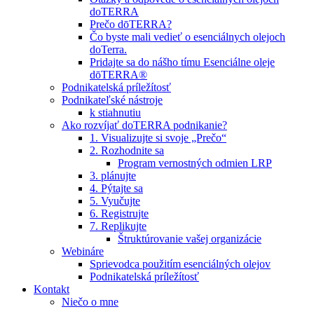
doTERRA
Prečo dōTERRA?
Čo byste mali vedieť o esenciálnych olejoch
doTerra.
Pridajte sa do nášho tímu Esenciálne oleje
dōTERRA®
Podnikatelská príležítosť
Podnikateľské nástroje
k stiahnutiu
Ako rozvíjať doTERRA podnikanie?
1. Visualizujte si svoje „Prečo“
2. Rozhodnite sa
Program vernostných odmien LRP
3. plánujte
4. Pýtajte sa
5. Vyučujte
6. Registrujte
7. Replikujte
Štruktúrovanie vašej organizácie
Webináre
Sprievodca použitím esenciálných olejov
Podnikatelská príležítosť
Kontakt
Niečo o mne