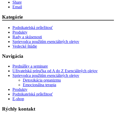
Share
Email
Kategórie
Podnikatelská príležitosť
Produkty
Rady a skúsenosti
Sprievodca použitím esenciálných olejov
Vedecké štúdie
Navigácia
Prednášky a seminare
Uživatelská príručka od A do Z Esenciálných olejov
Sprievodca použitím esenciálných olejov
Detoxikácia organizmu
Emocionálna terapia
Produkty
Podnikatelská príležitosť
E-shop
Rýchly kontakt