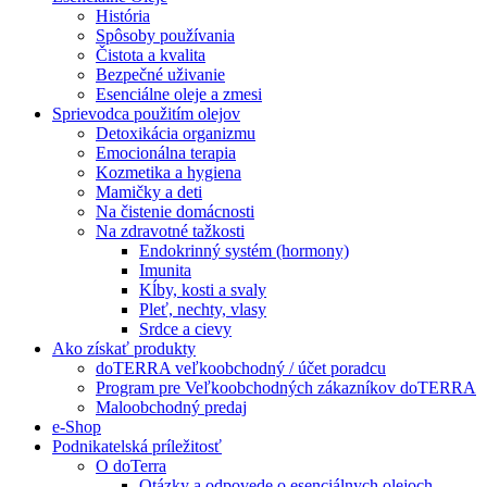
História
Spôsoby používania
Čistota a kvalita
Bezpečné uživanie
Esenciálne oleje a zmesi
Sprievodca použitím olejov
Detoxikácia organizmu
Emocionálna terapia
Kozmetika a hygiena
Mamičky a deti
Na čistenie domácnosti
Na zdravotné tažkosti
Endokrinný systém (hormony)
Imunita
Kĺby, kosti a svaly
Pleť, nechty, vlasy
Srdce a cievy
Ako získať produkty
doTERRA veľkoobchodný / účet poradcu
Program pre Veľkoobchodných zákazníkov doTERRA
Maloobchodný predaj
e-Shop
Podnikatelská príležitosť
O doTerra
Otázky a odpovede o esenciálnych olejoch