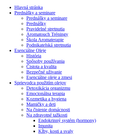
Hlavná stránka
Prednášky a seminare
Prednášky a seminare
Prednášky
Pravidelné stretnutia
Aromatouch Tréningy
Škola Aromaterapie
Podnikatelská stretnutia
Esenciálne Oleje
História
Spôsoby používania
Čistota a kvalita
Bezpečné uživanie
Esenciálne oleje a zmesi
Sprievodca použitím olejov
Detoxikácia organizmu
Emocionálna terapia
Kozmetika a hygiena
Mamičky a deti
Na čistenie domácnosti
Na zdravotné tažkosti
Endokrinný systém (hormony)
Imunita
Kĺby, kosti a svaly