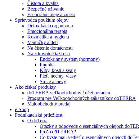
Čistota a kvalita
Bezpečné uživanie
Esenciálne oleje a zmesi
Sprievodca použitím olejov
Detoxikácia organizmu
Emocionálna terapia
Kozmetika a hygiena
Mamičky a deti
Na čistenie domácnosti
Na zdravotné tažkosti
Endokrinný systém (hormony)
Imunita
Kĺby, kosti a svaly
Pleť, nechty, vlasy
Srdce a cievy
Ako získať produkty
doTERRA veľkoobchodný / účet poradcu
Program pre Veľkoobchodných zákazníkov doTERRA
Maloobchodný predaj
e-Shop
Podnikatelská príležitosť
O doTerra
Otázky a odpovede o esenciálnych olejoch doT
Prečo dōTERRA?
Čo byste mali vedieť o esenciálnych olejoch doTer