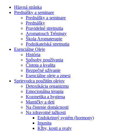
Hlavná stránka
Prednášky a seminare
Prednášky a seminare
Prednášky
Pravidelné stretnutia
Aromatouch Tréningy
Škola Aromaterapie
Podnikatelská stretnutia
Esenciálne Oleje
História
Spôsoby používania
Čistota a kvalita
Bezpečné uživanie
Esenciálne oleje a zmesi
Sprievodca použitím olejov
Detoxikácia organizmu
Emocionálna terapia
Kozmetika a hygiena
Mamičky a deti
Na čistenie domácnosti
Na zdravotné tažkosti
Endokrinný systém (hormony)
Imunita
Kĺby, kosti a svaly