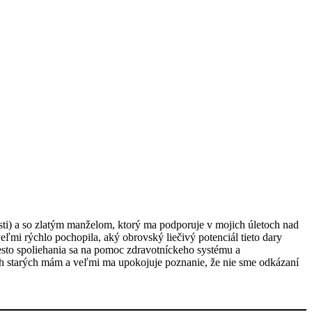
sti) a so zlatým manželom, ktorý ma podporuje v mojich úletoch nad
eľmi rýchlo pochopila, aký obrovský liečivý potenciál tieto dary
iesto spoliehania sa na pomoc zdravotníckeho systému a
ch starých mám a veľmi ma upokojuje poznanie, že nie sme odkázaní