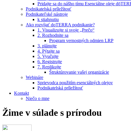
Pridajte sa do nášho tímu Esenciálne oleje dōT
Podnikatelská príležítosť
Podnikateľské nástroje
k stiahnutiu
Ako rozvíjať doTERRA podnikanie?
1. Visualizujte si svoje „Prečo“
2. Rozhodnite sa
Program vernostných odmien LRP
3. plánujte
4. Pýtajte sa
5. Vyučujte
6. Registrujte
7. Replikujte
Štruktúrovanie vašej organizácie
Webináre
Sprievodca použitím esenciálných olejov
Podnikatelská príležítosť
Kontakt
Niečo o mne
Žime v súlade s prírodou