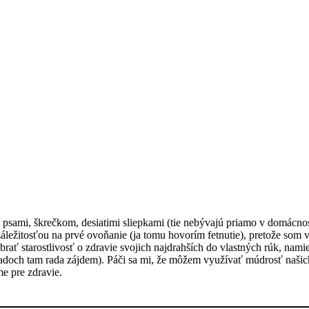
i psami, škrečkom, desiatimi sliepkami (tie nebývajú priamo v domácno
áležitosťou na prvé ovoňanie (ja tomu hovorím fetnutie), pretože som v
rať starostlivosť o zdravie svojich najdrahších do vlastných rúk, nam
ípadoch tam rada zájdem). Páči sa mi, že môžem využívať múdrosť naši
me pre zdravie.