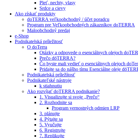
Pleť, nechty, vlasy
Srdce a cievy
Ako získať produkty
doTERRA veľkoobchodný / účet poradcu
Program pre Veľkoobchodných zákazníkov doTERRA
Maloobchodný predaj
e-Shop
Podnikatelská príležitosť
O doTerra
Otázky a odpovede o esenciálnych olejoch doT
Prečo dōTERRA?
Čo byste mali vedieť o esenciálnych olejoch doTer
Pridajte sa do nášho tímu Esenciálne oleje dōT
Podnikatelská príležítosť
Podnikateľské nástroje
k stiahnutiu
Ako rozvíjať doTERRA podnikanie?
1. Visualizujte si svoje „Prečo“
2. Rozhodnite sa
Program vernostných odmien LRP
3. plánujte
4. Pýtajte sa
5. Vyučujte
6. Registrujte
7. Replikujte