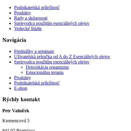
Podnikatelská príležitosť
Produkty
Rady a skúsenosti
Sprievodca použitím esenciálných olejov
Vedecké štúdie
Navigácia
Prednášky a seminare
Uživatelská príručka od A do Z Esenciálných olejov
Sprievodca použitím esenciálných olejov
Detoxikácia organizmu
Emocionálna terapia
Produkty
Podnikatelská príležitosť
E-shop
Rýchly kontakt
Petr Valníček
Kremencová 5
841 07 Bratislava