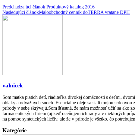
Predchadzajúci článok
Produktový katalog 2016
Nasledujúci článok
Maloobchodný cenník doTERRA vratane DPH
valnicek
Som matka piatich detí, riaditeľka divokej domácnosti s deťmi, dvom
oblaky a odvážnych snoch. Esenciálne oleje sa stali mojou srdcovou z
prírody v sebe skrývajú.Som šťastná, že mám možnosť učiť sa ako zob
farmaceutických firiem (aj keď oceňujem ich rady a v niektorých pr
na pomoc syntetických liečív, ale že v prírode je všetko, čo potrebuje
Kategórie