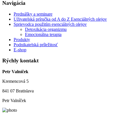
Navigácia
Prednášky a seminare
Uživatelská príručka od A do Z Esenciálných olejov
Sprievodca použitím esenciálných olejov
Detoxikácia organizmu
Emocionálna terapia
Produkty
Podnikatelská príležitosť
E-shop
Rýchly kontakt
Petr Valníček
Kremencová 5
841 07 Bratislava
Petr Valníček