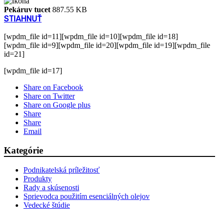
Pekáruv tucet
887.55 KB
STIAHNUŤ
[wpdm_file id=11][wpdm_file id=10][wpdm_file id=18]
[wpdm_file id=9][wpdm_file id=20][wpdm_file id=19][wpdm_file
id=21]
[wpdm_file id=17]
Share on Facebook
Share on Twitter
Share on Google plus
Share
Share
Email
Kategórie
Podnikatelská príležitosť
Produkty
Rady a skúsenosti
Sprievodca použitím esenciálných olejov
Vedecké štúdie