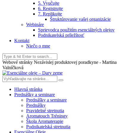
5. Vyučujte
6. Registrujte
7. Replikujte
Štruktúrovanie vašej organizácie
Webináre
Sprievodca použitím esenciálných olejov
Podnikatelská príležítosť
Kontakt
Niečo o mne
Webové stránky Nezávislej produktovej poradkyne - Martina
Valníčková
Hlavná stránka
Prednášky a seminare
Prednášky a seminare
Prednášky
Pravidelné stretnutia
Aromatouch Tréningy
Škola Aromaterapie
Podnikatelská stretnutia
Esenciálne Oleje