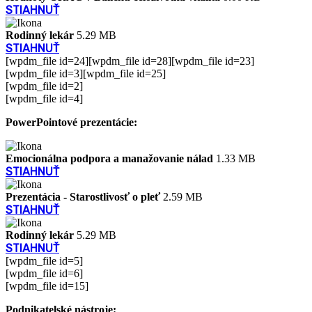
STIAHNUŤ
Rodinný lekár
5.29 MB
STIAHNUŤ
[wpdm_file id=24][wpdm_file id=28][wpdm_file id=23]
[wpdm_file id=3][wpdm_file id=25]
[wpdm_file id=2]
[wpdm_file id=4]
PowerPointové prezentácie:
Emocionálna podpora a manažovanie nálad
1.33 MB
STIAHNUŤ
Prezentácia - Starostlivosť o pleť
2.59 MB
STIAHNUŤ
Rodinný lekár
5.29 MB
STIAHNUŤ
[wpdm_file id=5]
[wpdm_file id=6]
[wpdm_file id=15]
Podnikatelské nástroje: