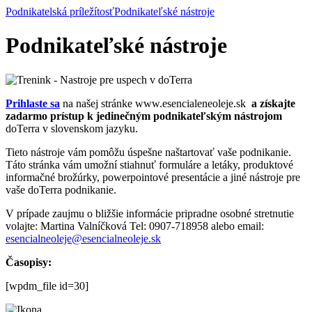
Podnikatelská príležítosť
Podnikateľské nástroje
Podnikateľské nástroje
Prihlaste sa
na našej stránke www.esencialeneoleje.sk
a získajte
zadarmo prístup k jedinečným podnikateľským nástrojom
doTerra v slovenskom jazyku.
Tieto nástroje vám pomôžu úspešne naštartovať vaše podnikanie.
Táto stránka vám umožní stiahnuť formuláre a letáky, produktové
informačné brožúrky, powerpointové presentácie a jiné nástroje pre
vaše doTerra podnikanie.
V prípade zaujmu o bližšie informácie pripradne osobné stretnutie
volajte: Martina Valníčková Tel: 0907-718958 alebo email:
esencialneoleje@esencialneoleje.sk
Časopisy:
[wpdm_file id=30]