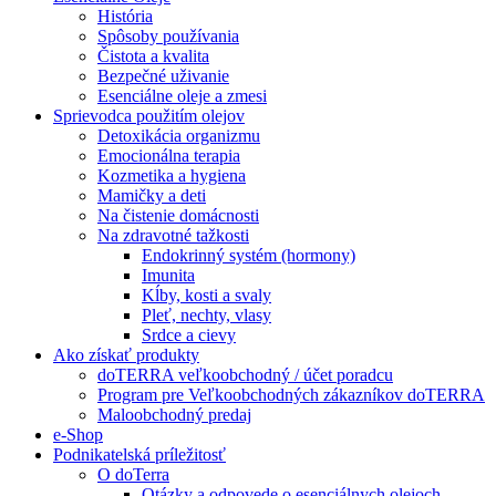
História
Spôsoby používania
Čistota a kvalita
Bezpečné uživanie
Esenciálne oleje a zmesi
Sprievodca použitím olejov
Detoxikácia organizmu
Emocionálna terapia
Kozmetika a hygiena
Mamičky a deti
Na čistenie domácnosti
Na zdravotné tažkosti
Endokrinný systém (hormony)
Imunita
Kĺby, kosti a svaly
Pleť, nechty, vlasy
Srdce a cievy
Ako získať produkty
doTERRA veľkoobchodný / účet poradcu
Program pre Veľkoobchodných zákazníkov doTERRA
Maloobchodný predaj
e-Shop
Podnikatelská príležitosť
O doTerra
Otázky a odpovede o esenciálnych olejoch