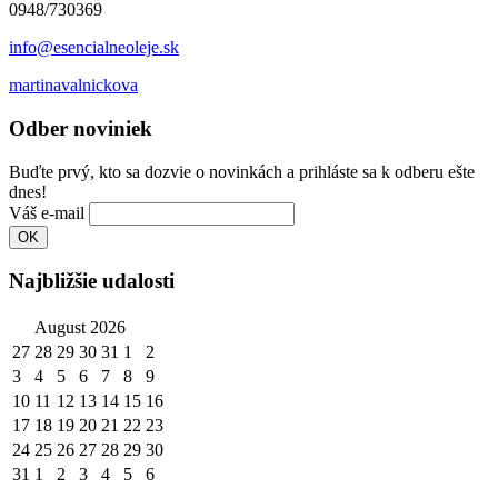
0948/730369
info@esencialneoleje.sk
martinavalnickova
Odber noviniek
Buďte prvý, kto sa dozvie o novinkách a prihláste sa k odberu ešte
dnes!
Váš e-mail
Najbližšie udalosti
August 2026
27
28
29
30
31
1
2
3
4
5
6
7
8
9
10
11
12
13
14
15
16
17
18
19
20
21
22
23
24
25
26
27
28
29
30
31
1
2
3
4
5
6