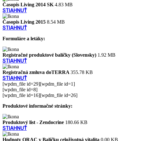
Časopis Living 2014 SK
4.83 MB
STIAHNUŤ
Časopis Living 2015
8.54 MB
STIAHNUŤ
Formuláre a letáky:
Registračné produktové balíčky (Slovensky)
1.92 MB
STIAHNUŤ
Registračná zmluva doTERRA
355.78 KB
STIAHNUŤ
[wpdm_file id=29][wpdm_file id=1]
[wpdm_file id=8]
[wpdm_file id=16][wpdm_file id=26]
Produktové informačné stránky:
Produktový list - Zendocrine
180.66 KB
STIAHNUŤ
Hodnoty ORAC v Baličku celoživotná vitalita
0.00 KB