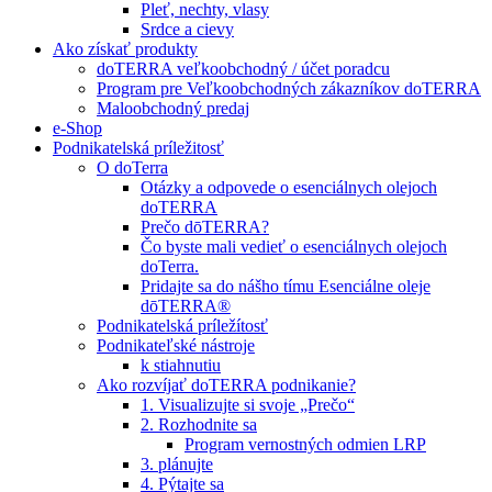
Pleť, nechty, vlasy
Srdce a cievy
Ako získať produkty
doTERRA veľkoobchodný / účet poradcu
Program pre Veľkoobchodných zákazníkov doTERRA
Maloobchodný predaj
e-Shop
Podnikatelská príležitosť
O doTerra
Otázky a odpovede o esenciálnych olejoch
doTERRA
Prečo dōTERRA?
Čo byste mali vedieť o esenciálnych olejoch
doTerra.
Pridajte sa do nášho tímu Esenciálne oleje
dōTERRA®
Podnikatelská príležítosť
Podnikateľské nástroje
k stiahnutiu
Ako rozvíjať doTERRA podnikanie?
1. Visualizujte si svoje „Prečo“
2. Rozhodnite sa
Program vernostných odmien LRP
3. plánujte
4. Pýtajte sa