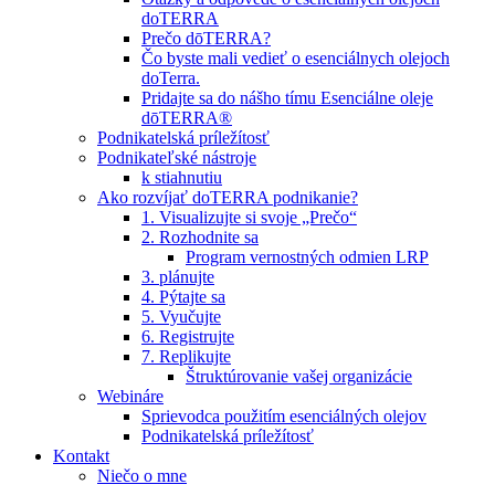
doTERRA
Prečo dōTERRA?
Čo byste mali vedieť o esenciálnych olejoch
doTerra.
Pridajte sa do nášho tímu Esenciálne oleje
dōTERRA®
Podnikatelská príležítosť
Podnikateľské nástroje
k stiahnutiu
Ako rozvíjať doTERRA podnikanie?
1. Visualizujte si svoje „Prečo“
2. Rozhodnite sa
Program vernostných odmien LRP
3. plánujte
4. Pýtajte sa
5. Vyučujte
6. Registrujte
7. Replikujte
Štruktúrovanie vašej organizácie
Webináre
Sprievodca použitím esenciálných olejov
Podnikatelská príležítosť
Kontakt
Niečo o mne