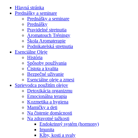
Hlavná stránka
Prednášky a seminare
Prednášky a seminare
Prednášky
Pravidelné stretnutia
Aromatouch Tréningy
Škola Aromaterapie
Podnikatelská stretnutia
Esenciálne Oleje
História
Spôsoby používania
Čistota a kvalita
Bezpečné uživanie
Esenciálne oleje a zmesi
Sprievodca použitím olejov
Detoxikácia organizmu
Emocionálna terapia
Kozmetika a hygiena
Mamičky a deti
Na čistenie domácnosti
Na zdravotné tažkosti
Endokrinný systém (hormony)
Imunita
Kĺby, kosti a svaly