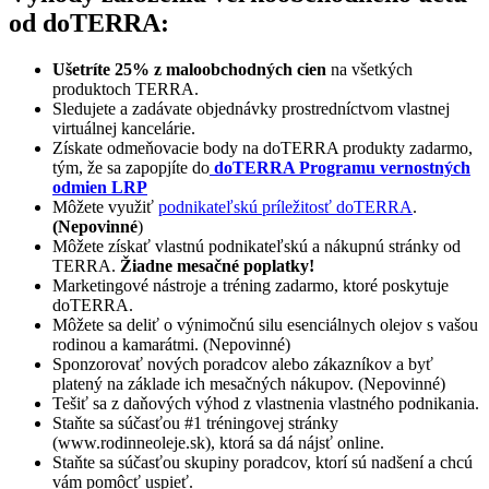
od doTERRA:
Ušetríte 25% z maloobchodných cien
na všetkých
produktoch TERRA.
Sledujete a zadávate objednávky prostredníctvom vlastnej
virtuálnej kancelárie.
Získate odmeňovacie body na doTERRA produkty zadarmo,
tým, že sa zapopjíte do
doTERRA Programu vernostných
odmien LRP
Môžete využiť
podnikateľskú príležitosť doTERRA
.
(Nepovinné
)
Môžete získať vlastnú podnikateľskú a nákupnú stránky od
TERRA.
Žiadne mesačné poplatky!
Marketingové nástroje a tréning zadarmo, ktoré poskytuje
doTERRA.
Môžete sa deliť o výnimočnú silu esenciálnych olejov s vašou
rodinou a kamarátmi. (Nepovinné)
Sponzorovať nových poradcov alebo zákazníkov a byť
platený na základe ich mesačných nákupov. (Nepovinné)
Tešiť sa z daňových výhod z vlastnenia vlastného podnikania.
Staňte sa súčasťou #1 tréningovej stránky
(www.rodinneoleje.sk), ktorá sa dá nájsť online.
Staňte sa súčasťou skupiny poradcov, ktorí sú nadšení a chcú
vám pomôcť uspieť.