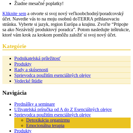
Žiadne mesačné poplatky!
Kliknite sem
a otvorte si svoj nový veľkoobchodný/poradcovský
účet. Navedie vás to na moju osobnú doTERRA prihlasovaciu
stránku. Vyberte si jazyk, region Európa a krajinu. Zvoľte “Pripojte
sa ako Nezávislý produktový poradca”. Potom nasledujte inštrukcie,
ktoré vám krok za krokom pomôžu založiť si svoj nový účet.
Kategórie
Podnikatelská príležitosť
Produkty
Rady a skúsenosti
Sprievodca použitím esenciálných olejov
Vedecké štúdie
Navigácia
Prednášky a seminare
Uživatelská príručka od A do Z Esenciálných olejov
Sprievodca použitím esenciálných olejov
Detoxikácia organizmu
Emocionálna terapia
Produkty