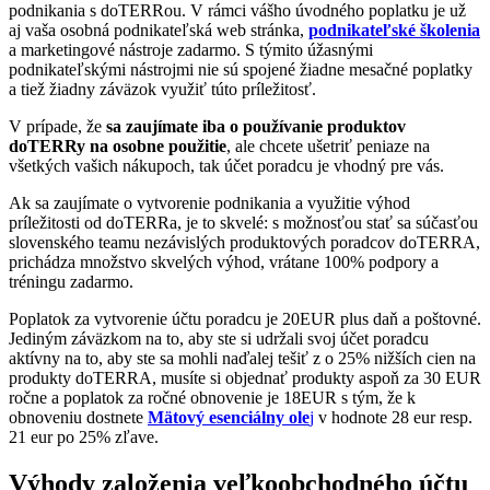
podnikania s doTERRou. V rámci vášho úvodného poplatku je už
aj vaša osobná podnikateľská web stránka,
podnikateľské školenia
a marketingové nástroje zadarmo. S týmito úžasnými
podnikateľskými nástrojmi nie sú spojené žiadne mesačné poplatky
a tiež žiadny záväzok využiť túto príležitosť.
V prípade, že
sa zaujímate iba o používanie produktov
doTERRy na osobne použitie
, ale chcete ušetriť peniaze na
všetkých vašich nákupoch, tak účet poradcu je vhodný pre vás.
Ak sa zaujímate o vytvorenie podnikania a využitie výhod
príležitosti od doTERRa, je to skvelé: s možnosťou stať sa súčasťou
slovenského teamu nezávislých produktových poradcov doTERRA,
prichádza množstvo skvelých výhod, vrátane 100% podpory a
tréningu zadarmo.
Poplatok za vytvorenie účtu poradcu je 20EUR plus daň a poštovné.
Jediným záväzkom na to, aby ste si udržali svoj účet poradcu
aktívny na to, aby ste sa mohli naďalej tešiť z o 25% nižších cien na
produkty doTERRA, musíte si objednať produkty aspoň za 30 EUR
ročne a poplatok za ročné obnovenie je 18EUR s tým, že k
obnoveniu dostnete
Mätový esenciálny ole
j
v hodnote 28 eur resp.
21 eur po 25% zľave.
Výhody založenia veľkoobchodného účtu