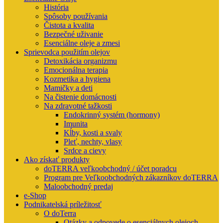
História
Spôsoby používania
Čistota a kvalita
Bezpečné uživanie
Esenciálne oleje a zmesi
Sprievodca použitím olejov
Detoxikácia organizmu
Emocionálna terapia
Kozmetika a hygiena
Mamičky a deti
Na čistenie domácnosti
Na zdravotné tažkosti
Endokrinný systém (hormony)
Imunita
Kĺby, kosti a svaly
Pleť, nechty, vlasy
Srdce a cievy
Ako získať produkty
doTERRA veľkoobchodný / účet poradcu
Program pre Veľkoobchodných zákazníkov doTERRA
Maloobchodný predaj
e-Shop
Podnikatelská príležitosť
O doTerra
Otázky a odpovede o esenciálnych olejoch