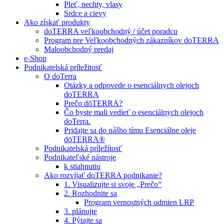
Pleť, nechty, vlasy
Srdce a cievy
Ako získať produkty
doTERRA veľkoobchodný / účet poradcu
Program pre Veľkoobchodných zákazníkov doTERRA
Maloobchodný predaj
e-Shop
Podnikatelská príležitosť
O doTerra
Otázky a odpovede o esenciálnych olejoch
doTERRA
Prečo dōTERRA?
Čo byste mali vedieť o esenciálnych olejoch
doTerra.
Pridajte sa do nášho tímu Esenciálne oleje
dōTERRA®
Podnikatelská príležítosť
Podnikateľské nástroje
k stiahnutiu
Ako rozvíjať doTERRA podnikanie?
1. Visualizujte si svoje „Prečo“
2. Rozhodnite sa
Program vernostných odmien LRP
3. plánujte
4. Pýtajte sa