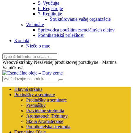
5. Vyučujte
6. Registrujte
7. Replikujte
Štruktúrovanie vašej organizácie
Webináre
Sprievodca použitím esenciálných olejov
Podnikatelská príležítosť
Kontakt
Niečo o mne
Webové stránky Nezávislej produktovej poradkyne - Martina
Valníčková
Hlavná stránka
Prednášky a seminare
Prednášky a seminare
Prednášky
Pravidelné stretnutia
Aromatouch Tréningy
Škola Aromaterapie
Podnikatelská stretnutia
Esenciálne Oleje