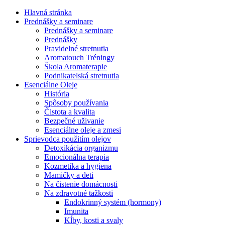
Hlavná stránka
Prednášky a seminare
Prednášky a seminare
Prednášky
Pravidelné stretnutia
Aromatouch Tréningy
Škola Aromaterapie
Podnikatelská stretnutia
Esenciálne Oleje
História
Spôsoby používania
Čistota a kvalita
Bezpečné uživanie
Esenciálne oleje a zmesi
Sprievodca použitím olejov
Detoxikácia organizmu
Emocionálna terapia
Kozmetika a hygiena
Mamičky a deti
Na čistenie domácnosti
Na zdravotné tažkosti
Endokrinný systém (hormony)
Imunita
Kĺby, kosti a svaly