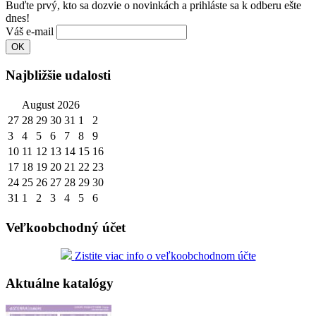
Buďte prvý, kto sa dozvie o novinkách a prihláste sa k odberu ešte
dnes!
Váš e-mail
Najbližšie udalosti
August 2026
27
28
29
30
31
1
2
3
4
5
6
7
8
9
10
11
12
13
14
15
16
17
18
19
20
21
22
23
24
25
26
27
28
29
30
31
1
2
3
4
5
6
Veľkoobchodný účet
Zistite viac info o veľkoobchodnom účte
Aktuálne katalógy