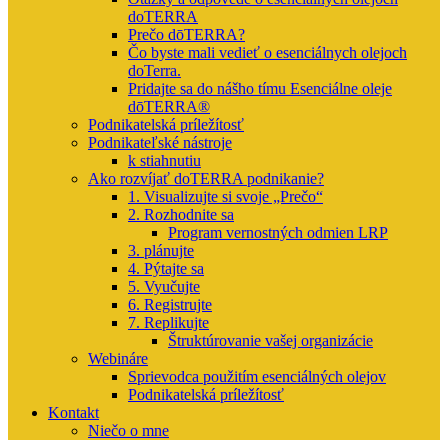
doTERRA
Prečo dōTERRA?
Čo byste mali vedieť o esenciálnych olejoch
doTerra.
Pridajte sa do nášho tímu Esenciálne oleje
dōTERRA®
Podnikatelská príležítosť
Podnikateľské nástroje
k stiahnutiu
Ako rozvíjať doTERRA podnikanie?
1. Visualizujte si svoje „Prečo“
2. Rozhodnite sa
Program vernostných odmien LRP
3. plánujte
4. Pýtajte sa
5. Vyučujte
6. Registrujte
7. Replikujte
Štruktúrovanie vašej organizácie
Webináre
Sprievodca použitím esenciálných olejov
Podnikatelská príležítosť
Kontakt
Niečo o mne