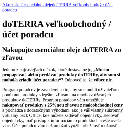
Ako získať esenciálne oleje
doTERRA veľkoobchodný / účet
poradcu
doTERRA veľkoobchodný /
účet poradcu
Nakupujte esenciálne oleje doTERRA zo
zľavou
Jednou z najčastejších otázok, ktoré dostávame je,
„Musím
propagovať, alebo predávať produkty doTERRy, aby som si
mohol/a zriadiť účet poradcu“?
Odpoveď je, že
vôbec nie
.
Program poradcov je zavedený na to, aby sme mohli užívateľom
ponúknuť produkty s lepšími zľavami na mnoho z úžasných
produktov doTERRy. Program poradcov vám umožňuje
nakupovať produkty s 25%nou zľavou z maloobchodnej ceny
a prichádza s dodatočnými výhodami, ako je váš vlastný súkromný
virtuálny back Office, kde môžete zadávať objednávky, sledovať
objednávky, mať prístup k informáciám o produktoch a ešte oveľa
viac. Účet poradcu vám tiež umožní využiť príležitosť možnosť