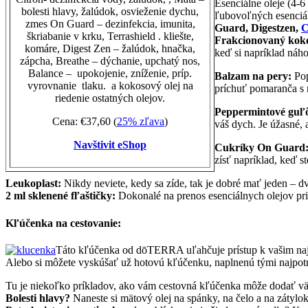
Esenciálne oleje (4-6
bolesti hlavy, žalúdok, osvieženie dychu,
ľubovoľných esenciáln
zmes On Guard – dezinfekcia, imunita,
Guard, Digestzen,
C
škriabanie v krku, Terrashield . kliešte,
Frakcionovaný koko
komáre, Digest Zen – žalúdok, hnačka,
keď si napríklad náho
zápcha, Breathe – dýchanie, upchatý nos,
Balance – upokojenie, zníženie, príp.
Balzam na pery:
Pop
vyrovnanie tlaku. a kokosový olej na
príchuť pomaranča s m
riedenie ostatných olejov.
Peppermintové guľ
Cena: €37,60 (
25% zľava
)
váš dych. Je úžasné, 
Navštivit eShop
Cukríky On Guard
zísť napríklad, keď s
Leukoplast:
Nikdy neviete, kedy sa zíde, tak je dobré mať jeden – d
2 ml sklenené fľaštičky:
Dokonalé na prenos esenciálnych olejov pri 
Kľúčenka na cestovanie:
Táto kľúčenka od dōTERRA uľahčuje prístup k vašim najo
Alebo si môžete vyskúšať už hotovú kľúčenku, naplnenú tými najpotre
Tu je niekoľko príkladov, ako vám cestovná kľúčenka môže dodať vä
Bolesti hlavy?
Naneste si mätový olej na spánky, na čelo a na zátylok