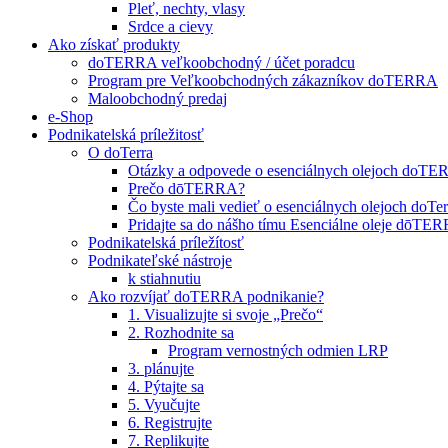
Pleť, nechty, vlasy
Srdce a cievy
Ako získať produkty
doTERRA veľkoobchodný / účet poradcu
Program pre Veľkoobchodných zákazníkov doTERRA
Maloobchodný predaj
e-Shop
Podnikatelská príležitosť
O doTerra
Otázky a odpovede o esenciálnych olejoch doT
Prečo dōTERRA?
Čo byste mali vedieť o esenciálnych olejoch doTer
Pridajte sa do nášho tímu Esenciálne oleje dōT
Podnikatelská príležítosť
Podnikateľské nástroje
k stiahnutiu
Ako rozvíjať doTERRA podnikanie?
1. Visualizujte si svoje „Prečo“
2. Rozhodnite sa
Program vernostných odmien LRP
3. plánujte
4. Pýtajte sa
5. Vyučujte
6. Registrujte
7. Replikujte