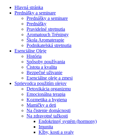
Hlavná stránka
Prednášky a seminare
Prednášky a seminare
Prednášky
Pravidelné stretnutia
Aromatouch Tréningy
Škola Aromaterapie
Podnikatelská stretnutia
Esenciálne Oleje
História
Spôsoby používania
Čistota a kvalita
Bezpečné uživanie
Esenciálne oleje a zmesi
Sprievodca použitím olejov
Detoxikácia organizmu
Emocionálna terapia
Kozmetika a hygiena
Mamičky a deti
Na čistenie domácnosti
Na zdravotné tažkosti
Endokrinný systém (hormony)
Imunita
Kĺby, kosti a svaly