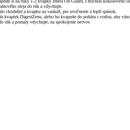
vapnite si na ruky 1-2 kvapky zmesi On Guard, s trochou kokosového o
ätového oleja do rúk a vdychujte.
 do chodidiel a kvapku na vankúš, pre uvoľnenie a lepší spánok.
pár kvapiek DigestZenu, alebo ho kvapnite do pohára s vodou, aby vám p
o rúk a pomaly vdychujte, na upokojenie nervov.