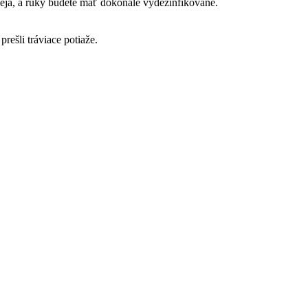
leja, a ruky budete mať dokonale vydezinfikované.
rešli tráviace potiaže.