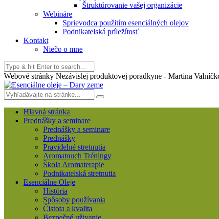
Štruktúrovanie vašej organizácie
Webináre
Sprievodca použitím esenciálných olejov
Podnikatelská príležítosť
Kontakt
Niečo o mne
Webové stránky Nezávislej produktovej poradkyne - Martina Valníčk
Hlavná stránka
Prednášky a seminare
Prednášky a seminare
Prednášky
Pravidelné stretnutia
Aromatouch Tréningy
Škola Aromaterapie
Podnikatelská stretnutia
Esenciálne Oleje
História
Spôsoby používania
Čistota a kvalita
Bezpečné uživanie