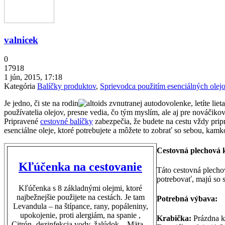
valnicek
0
17918
1 jún, 2015, 17:18
Kategória
Balíčky produktov
,
Sprievodca použitím esenciálných olej
Je jedno, či ste na rodin
nej autodovolenke, letíte lie
používatelia olejov, presne vedia, čo tým myslím, ale aj pre nováčikov
Pripravené
cestovné balíčky
zabezpečia, že budete na cestu vždy pripr
esenciálne oleje, ktoré potrebujete a môžete to zobrať so sebou, kamk
Cestovná plechová 
Kľúčenka na cestovanie
Táto cestovná plecho
potrebovať, majú so 
Kľúčenka s 8 základnými olejmi, ktoré
najbežnejšie použijete na cestách. Je tam
Potrebná výbava:
Levandula – na štípance, rany, popáleniny,
upokojenie, proti alergiám, na spanie ,
Krabička:
Prázdna k
Citrón- dezinfekcia vody, žalúdok, , Mäta –