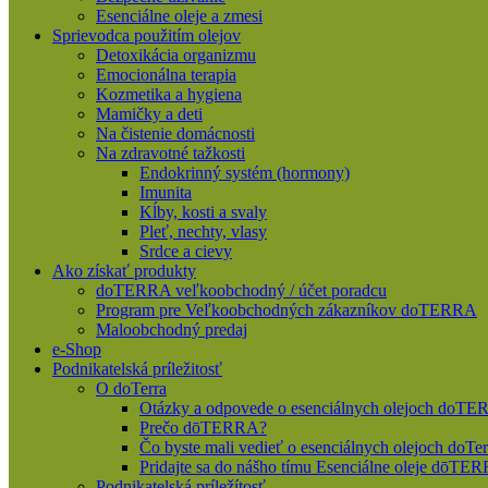
Esenciálne oleje a zmesi
Sprievodca použitím olejov
Detoxikácia organizmu
Emocionálna terapia
Kozmetika a hygiena
Mamičky a deti
Na čistenie domácnosti
Na zdravotné tažkosti
Endokrinný systém (hormony)
Imunita
Kĺby, kosti a svaly
Pleť, nechty, vlasy
Srdce a cievy
Ako získať produkty
doTERRA veľkoobchodný / účet poradcu
Program pre Veľkoobchodných zákazníkov doTERRA
Maloobchodný predaj
e-Shop
Podnikatelská príležitosť
O doTerra
Otázky a odpovede o esenciálnych olejoch doT
Prečo dōTERRA?
Čo byste mali vedieť o esenciálnych olejoch doTer
Pridajte sa do nášho tímu Esenciálne oleje dōT
Podnikatelská príležítosť