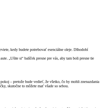
neviete, kedy budete potrebovať esenciálne oleje. Dlhodobí
te. „Ušite si“ balíček presne pre vás, aby tam boli presne tie
pokoj – pretože bude vedieť, že všetko, čo by mohli znenazdania
ôčky, skutočne to môžete mať všade so sebou.