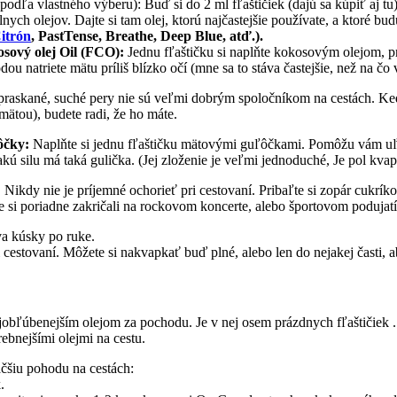
 podľa vlastného výberu): Buď si do 2 ml fľaštičiek (dajú sa kúpiť aj t
ych olejov. Dajte si tam olej, ktorú najčastejšie používate, a ktoré bud
itrón
, PastTense, Breathe, Deep Blue, atď.).
sový olej Oil (FCO):
Jednu fľaštičku si naplňte kokosovým olejom, pre
dou natriete mätu príliš blízko očí (mne sa to stáva častejšie, než na čo
raskané, suché pery nie sú veľmi dobrým spoločníkom na cestách. Keď si
ätou), budete radi, že ho máte.
ôčky:
Naplňte si jednu fľaštičku mätovými guľôčkami. Pomôžu vám uľa
akú silu má taká gulička. (Jej zloženie je veľmi jednoduché, Je pol kva
:
Nikdy nie je príjemné ochorieť pri cestovaní. Pribaľte si zopár cukríkov
te si poriadne zakričali na rockovom koncerte, alebo športovom podujatí
va kúsky po ruke.
cestovaní. Môžete si nakvapkať buď plné, alebo len do nejakej časti, 
bľúbenejším olejom za pochodu. Je v nej osem prázdnych fľaštičiek .
bnejšími olejmi na cestu.
čšiu pohodu na cestách:
.