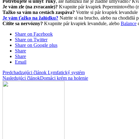
Potrebujete si umyť ruky
, ale nablízku nie je žiadne umývadlo? K
Je vám zle (na zvracanie)?
Kvapnite pár kvapiek Pepermintového (m
Tažko sa vám na cestách zaspáva?
Votrite si pár kvapiek levandule
Je vám ťažko na žalúdku?
Natrite si na brucho, alebo na chodidlá 
Cítite sa nervózny?
Kvapnite pár kvapiek levandule, alebo
Balance
d
Share on Facebook
Share on Twitter
Share on Google plus
Share
Share
Email
Predchadzajúci článok
Lymfatický systém
Nasledujúci článok
Domáci krém na holenie