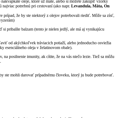
u) nakvapkáte oleje, ktoré už máte, alebo si môžete zakúpiť vzorky
ú najviac potrebnú pri cestovaní (ako napr.
Levandula, Mäta, On
 prípad, že by ste niektorý z olejov potrebovali riediť. Môže sa zísť,
 vyzerám)
 pribalíte balzam (tento je nielen jedlý, ale má aj vynikajúcu
viť od akýchkoľvek tráviacich potiaží, alebo jednoducho osviežia
pky esenciálneho oleja v želatinovom obale).
, na posilnenie imunity, ak cítite, že na vás niečo lezie. Tiež sa môžu
.
aby ste mohli darovať prípadnému človeku, ktorý ju bude potrebovať.