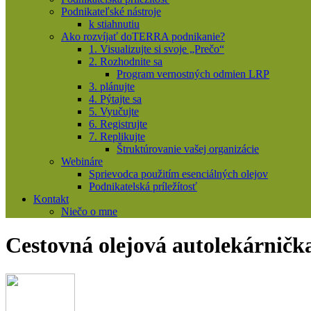
Podnikateľské nástroje
k stiahnutiu
Ako rozvíjať doTERRA podnikanie?
1. Visualizujte si svoje „Prečo“
2. Rozhodnite sa
Program vernostných odmien LRP
3. plánujte
4. Pýtajte sa
5. Vyučujte
6. Registrujte
7. Replikujte
Štruktúrovanie vašej organizácie
Webináre
Sprievodca použitím esenciálných olejov
Podnikatelská príležítosť
Kontakt
Niečo o mne
Cestovná olejová autolekárničk