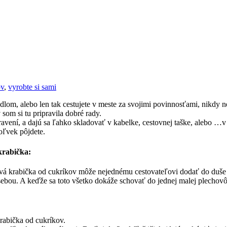
ov
,
vyrobte si sami
tadlom, alebo len tak cestujete v meste za svojimi povinnosťami, nikdy 
 som si tu pripravila dobré rady.
avení, a dajú sa ľahko skladovať v kabelke, cestovnej taške, alebo …v au
oľvek pôjdete.
krabička:
vá krabička od cukríkov môže nejednému cestovateľovi dodať do duše 
sebou. A keďže sa toto všetko dokáže schovať do jednej malej plechov
rabička od cukríkov.