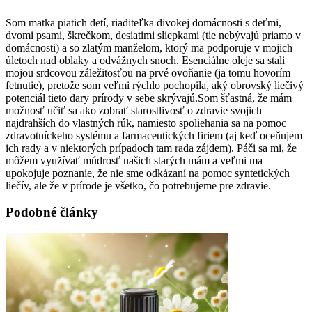
Som matka piatich detí, riaditeľka divokej domácnosti s deťmi,
dvomi psami, škrečkom, desiatimi sliepkami (tie nebývajú priamo v
domácnosti) a so zlatým manželom, ktorý ma podporuje v mojich
úletoch nad oblaky a odvážnych snoch. Esenciálne oleje sa stali
mojou srdcovou záležitosťou na prvé ovoňanie (ja tomu hovorím
fetnutie), pretože som veľmi rýchlo pochopila, aký obrovský liečivý
potenciál tieto dary prírody v sebe skrývajú.Som šťastná, že mám
možnosť učiť sa ako zobrať starostlivosť o zdravie svojich
najdrahších do vlastných rúk, namiesto spoliehania sa na pomoc
zdravotníckeho systému a farmaceutických firiem (aj keď oceňujem
ich rady a v niektorých prípadoch tam rada zájdem). Páči sa mi, že
môžem využívať múdrosť našich starých mám a veľmi ma
upokojuje poznanie, že nie sme odkázaní na pomoc syntetických
liečív, ale že v prírode je všetko, čo potrebujeme pre zdravie.
Podobné články