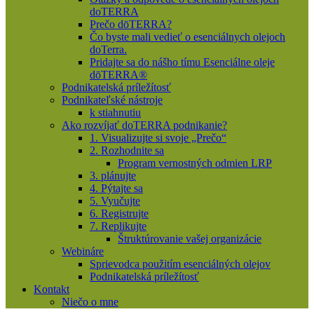
doTERRA
Prečo dōTERRA?
Čo byste mali vedieť o esenciálnych olejoch
doTerra.
Pridajte sa do nášho tímu Esenciálne oleje
dōTERRA®
Podnikatelská príležítosť
Podnikateľské nástroje
k stiahnutiu
Ako rozvíjať doTERRA podnikanie?
1. Visualizujte si svoje „Prečo“
2. Rozhodnite sa
Program vernostných odmien LRP
3. plánujte
4. Pýtajte sa
5. Vyučujte
6. Registrujte
7. Replikujte
Štruktúrovanie vašej organizácie
Webináre
Sprievodca použitím esenciálných olejov
Podnikatelská príležítosť
Kontakt
Niečo o mne