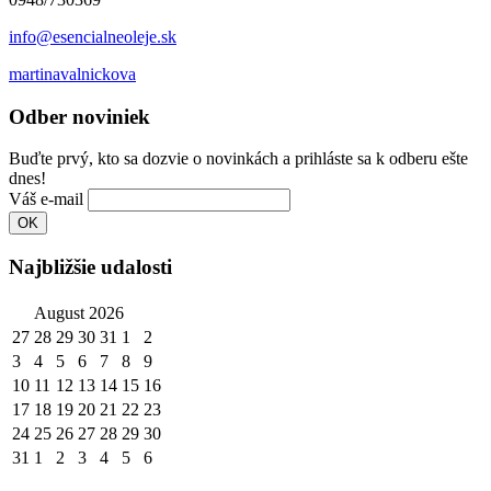
info@esencialneoleje.sk
martinavalnickova
Odber noviniek
Buďte prvý, kto sa dozvie o novinkách a prihláste sa k odberu ešte
dnes!
Váš e-mail
Najbližšie udalosti
August 2026
27
28
29
30
31
1
2
3
4
5
6
7
8
9
10
11
12
13
14
15
16
17
18
19
20
21
22
23
24
25
26
27
28
29
30
31
1
2
3
4
5
6