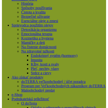
História
Spôsoby používania
Čistota a kvalita
Bezpečné uživanie
Esenciálne oleje a zmesi
Sprievodca použitím olejov
Detoxikácia organizmu
Emocionálna terapia
Kozmetika a hygiena
Mamičky a deti
Na čistenie domácnosti
Na zdravotné tažkosti
Endokrinný systém (hormony)
Imunita
Kĺby, kosti a svaly
Pleť, nechty, vlasy
Srdce a cievy
Ako získať produkty
doTERRA veľkoobchodný / účet poradcu
Program pre Veľkoobchodných zákazníkov doTERRA
Maloobchodný predaj
e-Shop
Podnikatelská príležitosť
O doTerra
Otázky a odpovede o esenciálnych olejoch