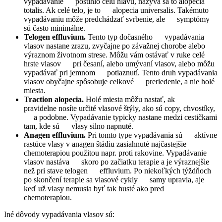
vypadávanie postihlo celú hlavu, nazýva sa to alopecia
totalis. Ak celé telo, je to alopecia universalis. Takémuto
vypadávaniu môže predchádzať svrbenie, ale symptómy
sú často minimálne.
Telogen effluvium.
Tento typ dočasného vypadávania
vlasov nastane zrazu, zvyčajne po závažnej chorobe alebo
výraznom životnom strese. Môžu vám ostávať v ruke celé
hrste vlasov pri česaní, alebo umývaní vlasov, alebo môžu
vypadávať pri jemnom potiaznutí. Tento druh vypadávania
vlasov obyčajne spôsobuje celkové preriedenie, a nie holé
miesta.
Traction alopecia.
Holé miesta môžu nastať, ak
pravidelne nosíte určité vlasové štýly, ako sú copy, chvostíky,
a podobne. Vypadávanie typicky nastane medzi cestičkami
tam, kde sú vlasy silno napnuté.
Anagen effluvium.
Pri tomto type vypadávania sú aktívne
rastúce vlasy v anagen štádiu zasiahnuté najčastejšie
chemoterapiou použitou napr. proti rakovine. Vypadávanie
vlasov nastáva skoro po začiatku terapie a je výraznejšie
než pri stave telogen effluvium. Po niekoľkých týždňoch
po skončení terapie sa vlasové cykly samy upravia, aje
keď už vlasy nemusia byť tak husté ako pred
chemoterapiou.
Iné dôvody vypadávania vlasov sú: