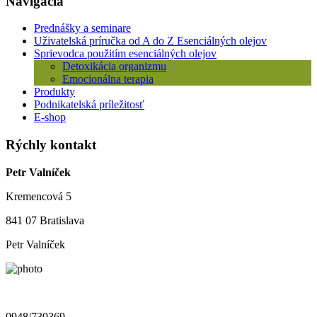
Navigácia
Prednášky a seminare
Uživatelská príručka od A do Z Esenciálných olejov
Sprievodca použitím esenciálných olejov
Detoxikácia organizmu
Emocionálna terapia
Produkty
Podnikatelská príležitosť
E-shop
Rýchly kontakt
Petr Valníček
Kremencová 5
841 07 Bratislava
Petr Valníček
0948/730369