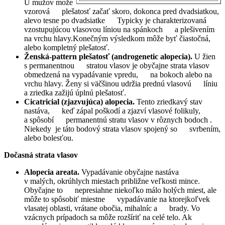
U mužov može
vzorová plešatosť začať skoro, dokonca pred dvadsiatkou,
alevo tesne po dvadsiatke Typicky je charakterizovaná
vzostupujúcou vlasovou líniou na spánkoch a plešivením
na vrchu hlavy.Konečným výsledkom môže byť čiastočná,
alebo kompletný plešatosť.
Ženská-pattern plešatosť (androgenetic alopecia).
U žien
s permanentnou stratou vlasov je obyčajne strata vlasov
obmedzená na vypadávanie vpredu, na bokoch alebo na
vrchu hlavy. Ženy si väčšinou udržia prednú vlasovú líniu
a zriedka zažijú úplnú plešatosť.
Cicatricial (zjazvujúca) alopecia.
Tento zriedkavý stav
nastáva, keď zápal poškodí a zjazví vlasové folikuly,
a spôsobí permanentnú stratu vlasov v rôznych bodoch .
Niekedy je táto bodový strata vlasov spojený so svrbením,
alebo bolesťou.
Dočasná strata vlasov
Alopecia areata.
Vypadávanie obyčajne nastáva
v malých, okrúhlych miestach približne veľkosti mince.
Obyčajne to nepresiahne niekoľko málo holých miest, ale
môže to spôsobiť miestne vypadávanie na ktorejkoľvek
vlasatej oblasti, vrátane obočia, mihalníc a brady. Vo
vzácnych prípadoch sa môže rozšíriť na celé telo. Ak