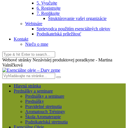
5. Vyučujte
6. Registrujte
7. Replikujte
Štruktúrovanie vašej organizácie
Webináre
Sprievodca použitím esenciálných olejov
Podnikatelská príležítosť
Kontakt
Niečo o mne
Webové stránky Nezávislej produktovej poradkyne - Martina
Valníčková
Hlavná stránka
Prednášky a seminare
Prednášky a seminare
Prednášky
Pravidelné stretnutia
Aromatouch Tréningy
Škola Aromaterapie
Podnikatelská stretnutia
Esenciálne Oleje