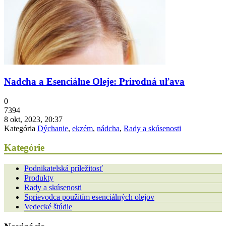
Nadcha a Esenciálne Oleje: Prirodná uľava
0
7394
8 okt, 2023, 20:37
Kategória
Dýchanie
,
ekzém
,
nádcha
,
Rady a skúsenosti
Kategórie
Podnikatelská príležitosť
Produkty
Rady a skúsenosti
Sprievodca použitím esenciálných olejov
Vedecké štúdie