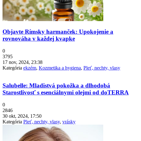
Objavte Rímsky harmanček: Upokojenie a
rovnováha v každej kvapke
0
3795
17 nov, 2024, 23:38
Kategória
ekzém
,
Kozmetika a hygiena
,
Pleť, nechty, vlasy
Salubelle: Mladistvá pokožka a dlhodobá
Starostlivosť s esenciálnymi olejmi od doTERRA
0
2846
30 okt, 2024, 17:50
Kategória
Pleť, nechty, vlasy
,
vrásky