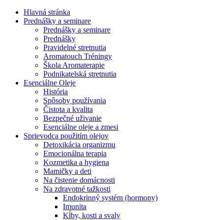
Hlavná stránka
Prednášky a seminare
Prednášky a seminare
Prednášky
Pravidelné stretnutia
Aromatouch Tréningy
Škola Aromaterapie
Podnikatelská stretnutia
Esenciálne Oleje
História
Spôsoby používania
Čistota a kvalita
Bezpečné uživanie
Esenciálne oleje a zmesi
Sprievodca použitím olejov
Detoxikácia organizmu
Emocionálna terapia
Kozmetika a hygiena
Mamičky a deti
Na čistenie domácnosti
Na zdravotné tažkosti
Endokrinný systém (hormony)
Imunita
Kĺby, kosti a svaly