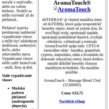
AromaTouch®
navyše v umývadle,
alebo na vašom
hrebeni.. Neskôr sa
môže rozvinúť až do
dōTERRA®‘ je vlastná masážna zmes
plešatosti..
od doTERRy, ktorá spája terapeutické
Plešatosť typicky
benefity olejov, ktoré sú znýme tým, že
predstavuje nadmerné
uvoľňujú svaly, upokojujú napätie,
vypadávanie vlasov
upokojujú podráždené tkanivá, zvyšujú
a môže byť následkom
cirkuláciu, vyhladzujú a tonizujú.
dedičnosti, niektorých
AromaTouch® spája naše CPTG®
liečiv, alebo
esenciálne oleje: bazalku, grapefruit,
zdravotného stavu.
cypress, majoránku, mäta a levandulu do
Vypadávanie vlasov
dokonale relaxačnej zmesi, ktorá dodáva
môže zažiť ktokoľvek
mnohé dôležité benefity rôznym
– muži, ženy aj deti.
masážnym technikám. Na masážne
použitie.
Stále vypadávanie
vlasov
AromaTouch – Massage Blend 15ml
(31200005)
Mužská
pattern
Cena: €33,75
plešatosť
Navštivit eShop
(androgenetic
alopecia).