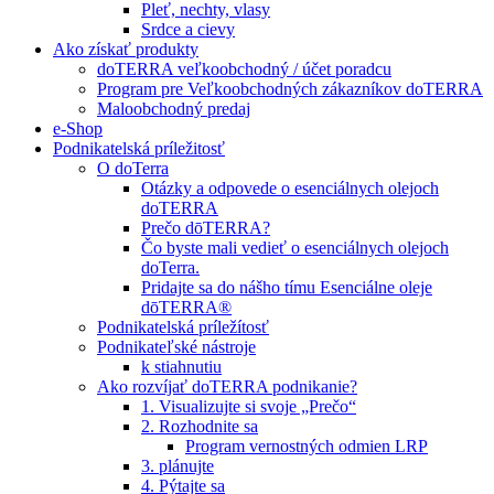
Pleť, nechty, vlasy
Srdce a cievy
Ako získať produkty
doTERRA veľkoobchodný / účet poradcu
Program pre Veľkoobchodných zákazníkov doTERRA
Maloobchodný predaj
e-Shop
Podnikatelská príležitosť
O doTerra
Otázky a odpovede o esenciálnych olejoch
doTERRA
Prečo dōTERRA?
Čo byste mali vedieť o esenciálnych olejoch
doTerra.
Pridajte sa do nášho tímu Esenciálne oleje
dōTERRA®
Podnikatelská príležítosť
Podnikateľské nástroje
k stiahnutiu
Ako rozvíjať doTERRA podnikanie?
1. Visualizujte si svoje „Prečo“
2. Rozhodnite sa
Program vernostných odmien LRP
3. plánujte
4. Pýtajte sa