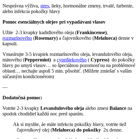
Nesprávna výživa,
stres
, lieky, hormonálne zmeny, trvalé, farbenie,
alebo infekcia pokožky hlavy
Pomoc esenciálnych olejov pri vypadávaní vlasov
Užite 2-3 kvapky kadidlového oleja (
Frankincense)
,
rozmarínového
(
Rosemary)
a čajovníkového (
Melalueca)
denne v
kapsuli.
Vmasírujte 3-5 kvapiek rozmarínového oleja, levandulového oleja,
mätového (
Peppermint)
a
cyprištekového
(
Cypress)
do pokožky
hlavy po umytí vlasov… so špeciálnou pozornosťou na problémové
oblasti… nechajte aspoň 5 min. pôsobiť. (Môžete zmiešať s vaším
súčasným kondicionérom)
—
Dodatočná pomoc:
Votrite 2-3 kvapky
Levandulového oleja
alebo zmesi
Balance
na
spodok chodidiel každú noc pred spaním.
Ak si myslíte, áe máte infekciu pokožky hlavy, votrite tiež
čajovníkový olej (
Melalueca) do pokožky
2x denne.