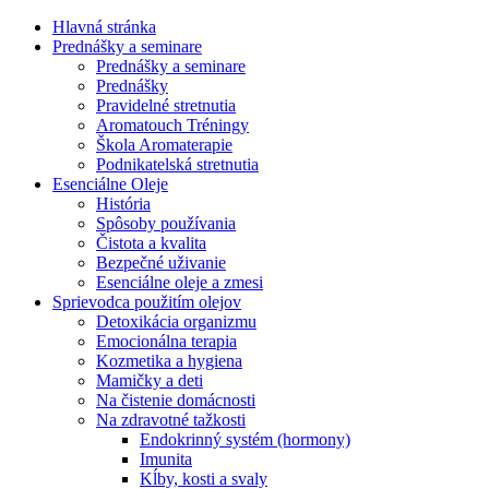
Hlavná stránka
Prednášky a seminare
Prednášky a seminare
Prednášky
Pravidelné stretnutia
Aromatouch Tréningy
Škola Aromaterapie
Podnikatelská stretnutia
Esenciálne Oleje
História
Spôsoby používania
Čistota a kvalita
Bezpečné uživanie
Esenciálne oleje a zmesi
Sprievodca použitím olejov
Detoxikácia organizmu
Emocionálna terapia
Kozmetika a hygiena
Mamičky a deti
Na čistenie domácnosti
Na zdravotné tažkosti
Endokrinný systém (hormony)
Imunita
Kĺby, kosti a svaly