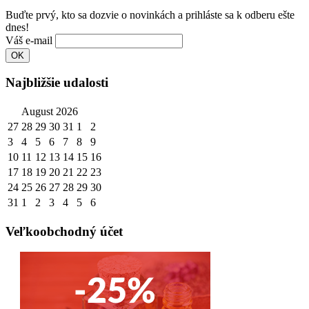
Buďte prvý, kto sa dozvie o novinkách a prihláste sa k odberu ešte
dnes!
Váš e-mail
Najbližšie udalosti
August 2026
27
28
29
30
31
1
2
3
4
5
6
7
8
9
10
11
12
13
14
15
16
17
18
19
20
21
22
23
24
25
26
27
28
29
30
31
1
2
3
4
5
6
Veľkoobchodný účet