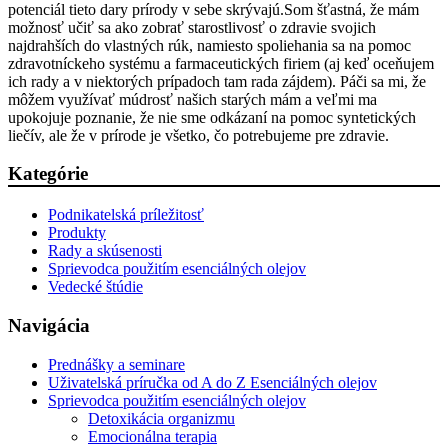
potenciál tieto dary prírody v sebe skrývajú.Som šťastná, že mám
možnosť učiť sa ako zobrať starostlivosť o zdravie svojich
najdrahších do vlastných rúk, namiesto spoliehania sa na pomoc
zdravotníckeho systému a farmaceutických firiem (aj keď oceňujem
ich rady a v niektorých prípadoch tam rada zájdem). Páči sa mi, že
môžem využívať múdrosť našich starých mám a veľmi ma
upokojuje poznanie, že nie sme odkázaní na pomoc syntetických
liečív, ale že v prírode je všetko, čo potrebujeme pre zdravie.
Kategórie
Podnikatelská príležitosť
Produkty
Rady a skúsenosti
Sprievodca použitím esenciálných olejov
Vedecké štúdie
Navigácia
Prednášky a seminare
Uživatelská príručka od A do Z Esenciálných olejov
Sprievodca použitím esenciálných olejov
Detoxikácia organizmu
Emocionálna terapia