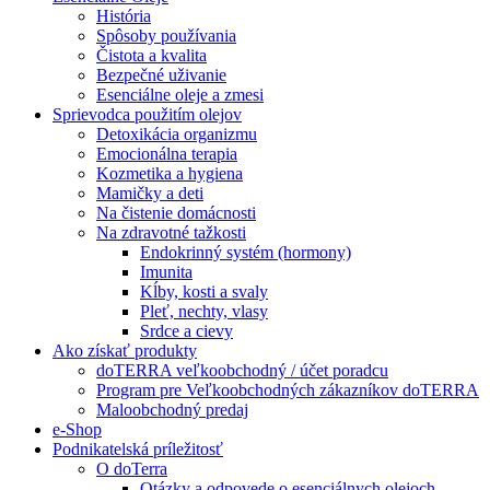
História
Spôsoby používania
Čistota a kvalita
Bezpečné uživanie
Esenciálne oleje a zmesi
Sprievodca použitím olejov
Detoxikácia organizmu
Emocionálna terapia
Kozmetika a hygiena
Mamičky a deti
Na čistenie domácnosti
Na zdravotné tažkosti
Endokrinný systém (hormony)
Imunita
Kĺby, kosti a svaly
Pleť, nechty, vlasy
Srdce a cievy
Ako získať produkty
doTERRA veľkoobchodný / účet poradcu
Program pre Veľkoobchodných zákazníkov doTERRA
Maloobchodný predaj
e-Shop
Podnikatelská príležitosť
O doTerra
Otázky a odpovede o esenciálnych olejoch