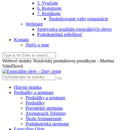
5. Vyučujte
6. Registrujte
7. Replikujte
Štruktúrovanie vašej organizácie
Webináre
Sprievodca použitím esenciálných olejov
Podnikatelská príležítosť
Kontakt
Niečo o mne
Webové stránky Nezávislej produktovej poradkyne - Martina
Valníčková
Hlavná stránka
Prednášky a seminare
Prednášky a seminare
Prednášky
Pravidelné stretnutia
Aromatouch Tréningy
Škola Aromaterapie
Podnikatelská stretnutia
Esenciálne Oleje