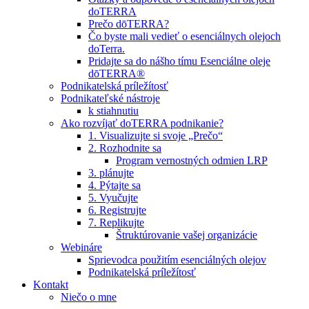
doTERRA
Prečo dōTERRA?
Čo byste mali vedieť o esenciálnych olejoch
doTerra.
Pridajte sa do nášho tímu Esenciálne oleje
dōTERRA®
Podnikatelská príležítosť
Podnikateľské nástroje
k stiahnutiu
Ako rozvíjať doTERRA podnikanie?
1. Visualizujte si svoje „Prečo“
2. Rozhodnite sa
Program vernostných odmien LRP
3. plánujte
4. Pýtajte sa
5. Vyučujte
6. Registrujte
7. Replikujte
Štruktúrovanie vašej organizácie
Webináre
Sprievodca použitím esenciálných olejov
Podnikatelská príležítosť
Kontakt
Niečo o mne