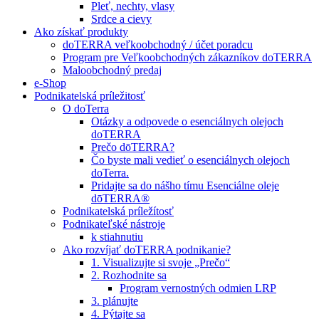
Pleť, nechty, vlasy
Srdce a cievy
Ako získať produkty
doTERRA veľkoobchodný / účet poradcu
Program pre Veľkoobchodných zákazníkov doTERRA
Maloobchodný predaj
e-Shop
Podnikatelská príležitosť
O doTerra
Otázky a odpovede o esenciálnych olejoch
doTERRA
Prečo dōTERRA?
Čo byste mali vedieť o esenciálnych olejoch
doTerra.
Pridajte sa do nášho tímu Esenciálne oleje
dōTERRA®
Podnikatelská príležítosť
Podnikateľské nástroje
k stiahnutiu
Ako rozvíjať doTERRA podnikanie?
1. Visualizujte si svoje „Prečo“
2. Rozhodnite sa
Program vernostných odmien LRP
3. plánujte
4. Pýtajte sa