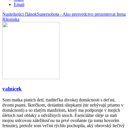
Email
Nasledujúci článok
Supersobota - Ako presvedcivo prezentovat Irena
Ritomska
valnicek
Som matka piatich detí, riaditeľka divokej domácnosti s deťmi,
dvomi psami, škrečkom, desiatimi sliepkami (tie nebývajú priamo v
domácnosti) a so zlatým manželom, ktorý ma podporuje v mojich
úletoch nad oblaky a odvážnych snoch. Esenciálne oleje sa stali
mojou srdcovou záležitosťou na prvé ovoňanie (ja tomu hovorím
fetnutie), pretože som veľmi rýchlo pochopila, aký obrovský liečivý