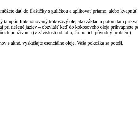
i môžete dať do fľaštičky s guličkou a aplikovať priamo, alebo kvapnú
ový tampón frakcionovaný kokosový olej ako základ a potom tam prikv
je aj pri riešené jaziev – obzvlášť keď do kokosového oleja prikvapnete
ňoch používania (v závislosti od toho, čo bol ich pôvodný problém)
mov s akné, vyskúšajte esenciálne oleje. Vaša pokožka sa poteší.