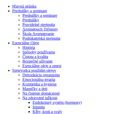
Hlavná stránka
Prednášky a seminare
Prednášky a seminare
Prednášky
Pravidelné stretnutia
Aromatouch Tréningy
Škola Aromaterapie
Podnikatelská stretnutia
Esenciálne Oleje
História
Spôsoby používania
Čistota a kvalita
Bezpečné uživanie
Esenciálne oleje a zmesi
Sprievodca použitím olejov
Detoxikácia organizmu
Emocionálna terapia
Kozmetika a hygiena
Mamičky a deti
Na čistenie domácnosti
Na zdravotné tažkosti
Endokrinný systém (hormony)
Imunita
Kĺby, kosti a svaly