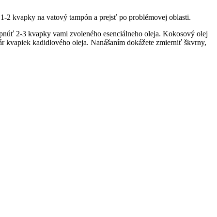
ť 1-2 kvapky na vatový tampón a prejsť po problémovej oblasti.
apnúť 2-3 kvapky vami zvoleného esenciálneho oleja. Kokosový olej
 pár kvapiek kadidlového oleja. Nanášaním dokážete zmierniť škvrny,