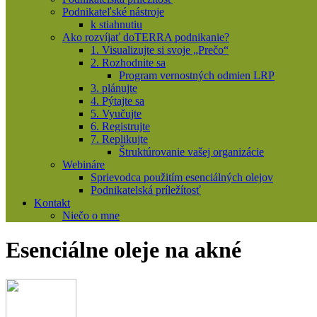
Podnikateľské nástroje
k stiahnutiu
Ako rozvíjať doTERRA podnikanie?
1. Visualizujte si svoje „Prečo“
2. Rozhodnite sa
Program vernostných odmien LRP
3. plánujte
4. Pýtajte sa
5. Vyučujte
6. Registrujte
7. Replikujte
Štruktúrovanie vašej organizácie
Webináre
Sprievodca použitím esenciálných olejov
Podnikatelská príležítosť
Kontakt
Niečo o mne
Esenciálne oleje na akné