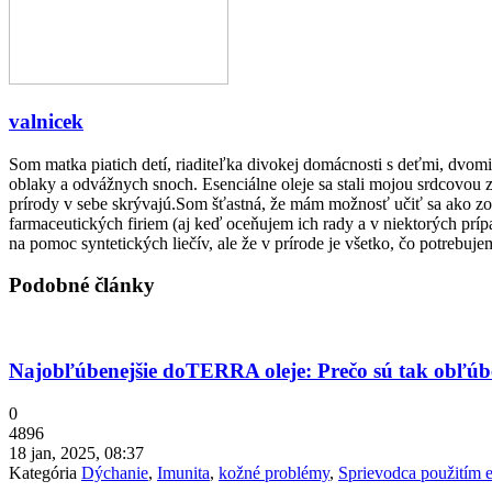
valnicek
Som matka piatich detí, riaditeľka divokej domácnosti s deťmi, dvom
oblaky a odvážnych snoch. Esenciálne oleje sa stali mojou srdcovou z
prírody v sebe skrývajú.Som šťastná, že mám možnosť učiť sa ako zob
farmaceutických firiem (aj keď oceňujem ich rady a v niektorých pr
na pomoc syntetických liečív, ale že v prírode je všetko, čo potrebuje
Podobné články
Najobľúbenejšie doTERRA oleje: Prečo sú tak obľú
0
4896
18 jan, 2025, 08:37
Kategória
Dýchanie
,
Imunita
,
kožné problémy
,
Sprievodca použitím e