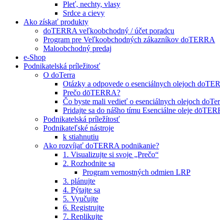
Pleť, nechty, vlasy
Srdce a cievy
Ako získať produkty
doTERRA veľkoobchodný / účet poradcu
Program pre Veľkoobchodných zákazníkov doTERRA
Maloobchodný predaj
e-Shop
Podnikatelská príležitosť
O doTerra
Otázky a odpovede o esenciálnych olejoch doT
Prečo dōTERRA?
Čo byste mali vedieť o esenciálnych olejoch doTer
Pridajte sa do nášho tímu Esenciálne oleje dōT
Podnikatelská príležítosť
Podnikateľské nástroje
k stiahnutiu
Ako rozvíjať doTERRA podnikanie?
1. Visualizujte si svoje „Prečo“
2. Rozhodnite sa
Program vernostných odmien LRP
3. plánujte
4. Pýtajte sa
5. Vyučujte
6. Registrujte
7. Replikujte