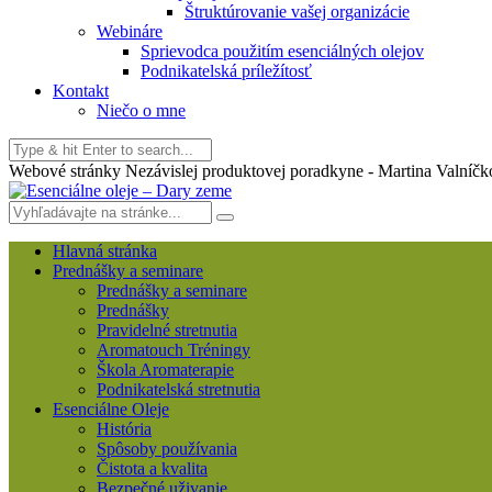
Štruktúrovanie vašej organizácie
Webináre
Sprievodca použitím esenciálných olejov
Podnikatelská príležítosť
Kontakt
Niečo o mne
Webové stránky Nezávislej produktovej poradkyne - Martina Valníčk
Hlavná stránka
Prednášky a seminare
Prednášky a seminare
Prednášky
Pravidelné stretnutia
Aromatouch Tréningy
Škola Aromaterapie
Podnikatelská stretnutia
Esenciálne Oleje
História
Spôsoby používania
Čistota a kvalita
Bezpečné uživanie