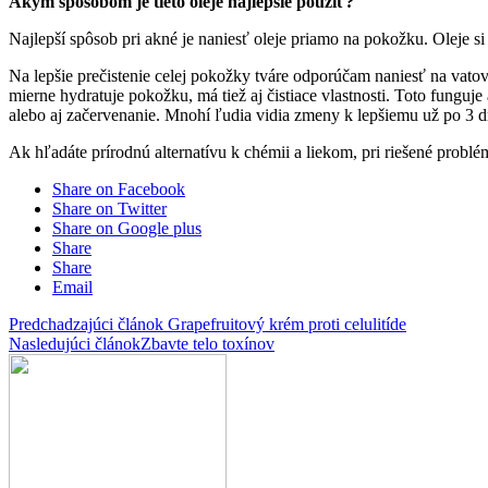
Akým spôsobom je tieto oleje najlepšie použiť?
Najlepší spôsob pri akné je naniesť oleje priamo na pokožku. Oleje s
Na lepšie prečistenie celej pokožky tváre odporúčam naniesť na vat
mierne hydratuje pokožku, má tiež aj čistiace vlastnosti. Toto fungu
alebo aj začervenanie. Mnohí ľudia vidia zmeny k lepšiemu už po 3 d
Ak hľadáte prírodnú alternatívu k chémii a liekom, pri riešené problé
Share on Facebook
Share on Twitter
Share on Google plus
Share
Share
Email
Predchadzajúci článok
Grapefruitový krém proti celulitíde
Nasledujúci článok
Zbavte telo toxínov