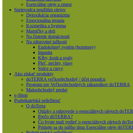
Esenciálne oleje a zmesi
Sprievodca použitím olejov
Detoxikácia organizmu
Emocionálna terapia
Kozmetika a hygiena
Mamičky a deti
Na čistenie domácnosti
Na zdravotné tažkosti
Endokrinný systém (hormony)
Imunita
Kĺby, kosti a svaly
Pleť, nechty, vlasy
Srdce a cievy
Ako získať produkty
doTERRA veľkoobchodný / účet poradcu
Program pre Veľkoobchodných zákazníkov doTERRA
Maloobchodný predaj
e-Shop
Podnikatelská príležitosť
O doTerra
Otázky a odpovede o esenciálnych olejoch doT
Prečo dōTERRA?
Čo byste mali vedieť o esenciálnych olejoch doTer
Pridajte sa do nášho tímu Esenciálne oleje dōT
Podnikatelská príležítosť