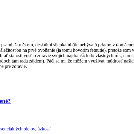
i psami, škrečkom, desiatimi sliepkami (tie nebývajú priamo v domácno
áležitosťou na prvé ovoňanie (ja tomu hovorím fetnutie), pretože som v
rať starostlivosť o zdravie svojich najdrahších do vlastných rúk, nam
ípadoch tam rada zájdem). Páči sa mi, že môžem využívať múdrosť naši
me pre zdravie.
bené?
senciálných olejov
,
úzkosť