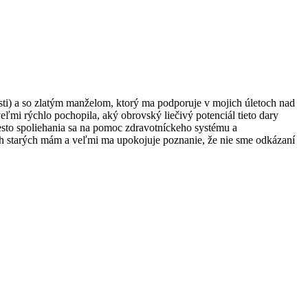
sti) a so zlatým manželom, ktorý ma podporuje v mojich úletoch nad
eľmi rýchlo pochopila, aký obrovský liečivý potenciál tieto dary
iesto spoliehania sa na pomoc zdravotníckeho systému a
ch starých mám a veľmi ma upokojuje poznanie, že nie sme odkázaní