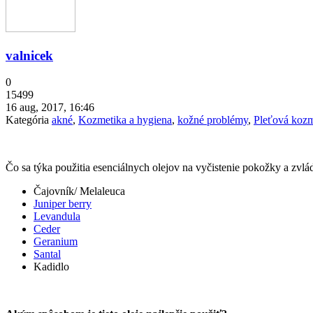
valnicek
0
15499
16 aug, 2017, 16:46
Kategória
akné
,
Kozmetika a hygiena
,
kožné problémy
,
Pleťová kozm
Čo sa týka použitia esenciálnych olejov na vyčistenie pokožky a zvl
Čajovník/ Melaleuca
Juniper berry
Levandula
Ceder
Geranium
Santal
Kadidlo