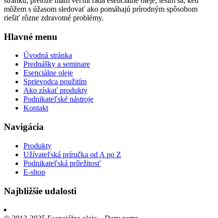
stránku, pretože mám veľmi rada esenciálne oleje, teším sa, keď
môžem s úžasom sledovať ako pomáhajú prírodným spôsobom
riešiť rôzne zdravotné problémy.
Hlavné menu
Úvodná stránka
Prednášky a seminare
Esenciálne oleje
Sprievodca použitím
Ako získať produkty
Podnikateľské nástroje
Kontakt
Navigácia
Produkty
Užívateľská príručka od A po Z
Podnikateľská príležitosť
E-shop
Najbližšie udalosti