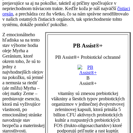
prejavujúce sa aj na pokožke, taktiež aj príčiny spočívajúce v
nepriechodnom tráviacom trakte. Keďže koža je náš najväčší
čistiaci
orgán
, a prechádza cez ňu všetko, čo sa nám správne neodfiltrovalo
v našich ostatných čistiacich orgánoch, tak spriechodnenie tohto
systému, dokáže pomôcť pokožke.
Z emocionálneho
hľadiska sa na tento
PB Assist®+
stav výborne hodia
oleje Myrha a
Geránium, ktoré
PB Assist®+ Probiotické ochranné
okrem toho, že sú to
jedny z
najvhodnejších olejov
na pokožku, sú jemné
B
a nemusia sa riediť
Assist®+
(ale môžu) Myrha –
vitamíny sú zmesou prebiotickej
olej matky Zeme –
vlákniny a šiestich typov probiotických
predstavuje esenciu,
organizmov v jedinečnej dvojvrstvovej
ktorá má vyživujúce
zeleninovej kapsuli, ktorá prináša 5
vlastnosti, po
billion CFU aktívnych probiotických
emocionálnej stránke
kultúr a rozpustných prebiotických
navodzuje stav
FOS (frukto-oligosaccharidov) ktoré
bezpečia a materinskej
podporujú priľnutie a rast kuptúr.
starostlivosti.