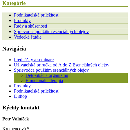
Kategórie
Podnikatelská príležitosť
Produkty
Rady a skúsenosti
Sprievodca použitím esenciálných olejov
Vedecké štúdie
Navigácia
Prednášky a seminare
Uživatelská príručka od A do Z Esenciálných olejov
Sprievodca použitím esenciálných olejov
Detoxikácia organizmu
Emocionálna terapia
Produkty
Podnikatelská príležitosť
E-shop
Rýchly kontakt
Petr Valníček
Kremencová 5