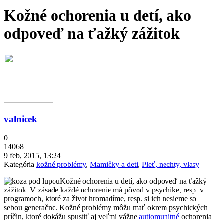
Kožné ochorenia u detí, ako
odpoveď na ťažký zážitok
valnicek
0
14068
9 feb, 2015, 13:24
Kategória
kožné problémy
,
Mamičky a deti
,
Pleť, nechty, vlasy
Kožné ochorenia u detí, ako odpoveď na ťažký
zážitok. V zásade každé ochorenie má pôvod v psychike, resp. v
programoch, ktoré za život hromadíme, resp. si ich nesieme so
sebou generačne. Kožné problémy môžu mať okrem psychických
príčin, ktoré dokážu spustiť aj veľmi vážne
autiomunitné
ochorenia