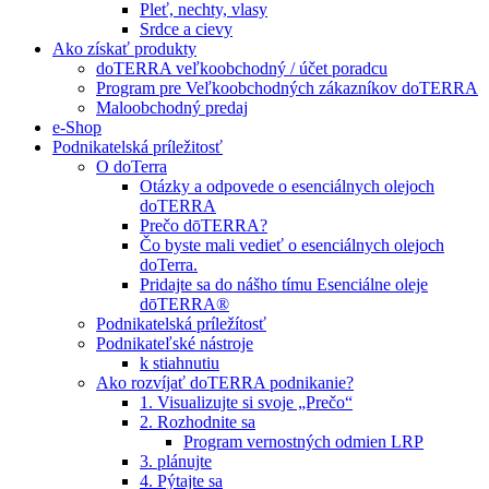
Pleť, nechty, vlasy
Srdce a cievy
Ako získať produkty
doTERRA veľkoobchodný / účet poradcu
Program pre Veľkoobchodných zákazníkov doTERRA
Maloobchodný predaj
e-Shop
Podnikatelská príležitosť
O doTerra
Otázky a odpovede o esenciálnych olejoch
doTERRA
Prečo dōTERRA?
Čo byste mali vedieť o esenciálnych olejoch
doTerra.
Pridajte sa do nášho tímu Esenciálne oleje
dōTERRA®
Podnikatelská príležítosť
Podnikateľské nástroje
k stiahnutiu
Ako rozvíjať doTERRA podnikanie?
1. Visualizujte si svoje „Prečo“
2. Rozhodnite sa
Program vernostných odmien LRP
3. plánujte
4. Pýtajte sa