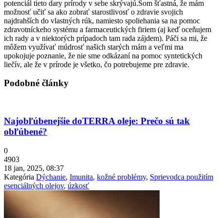
potenciál tieto dary prírody v sebe skrývajú.Som šťastná, že mám
možnosť učiť sa ako zobrať starostlivosť o zdravie svojich
najdrahších do vlastných rúk, namiesto spoliehania sa na pomoc
zdravotníckeho systému a farmaceutických firiem (aj keď oceňujem
ich rady a v niektorých prípadoch tam rada zájdem). Páči sa mi, že
môžem využívať múdrosť našich starých mám a veľmi ma
upokojuje poznanie, že nie sme odkázaní na pomoc syntetických
liečív, ale že v prírode je všetko, čo potrebujeme pre zdravie.
Podobné články
Najobľúbenejšie doTERRA oleje: Prečo sú tak
obľúbené?
0
4903
18 jan, 2025, 08:37
Kategória
Dýchanie
,
Imunita
,
kožné problémy
,
Sprievodca použitím
esenciálných olejov
,
úzkosť