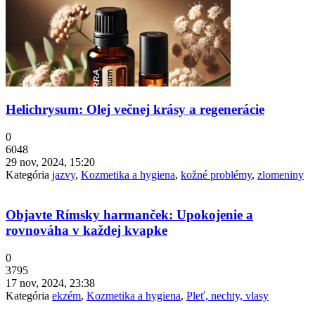
Helichrysum: Olej večnej krásy a regenerácie
0
6048
29 nov, 2024, 15:20
Kategória
jazvy
,
Kozmetika a hygiena
,
kožné problémy
,
zlomeniny
Objavte Rímsky harmanček: Upokojenie a
rovnováha v každej kvapke
0
3795
17 nov, 2024, 23:38
Kategória
ekzém
,
Kozmetika a hygiena
,
Pleť, nechty, vlasy