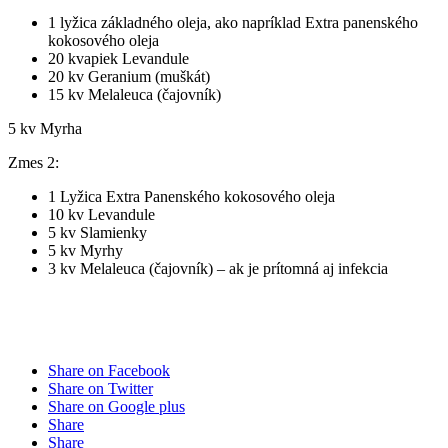
1 lyžica základného oleja, ako napríklad Extra panenského
kokosového oleja
20 kvapiek Levandule
20 kv Geranium (muškát)
15 kv Melaleuca (čajovník)
5 kv Myrha
Zmes 2:
1 Lyžica Extra Panenského kokosového oleja
10 kv Levandule
5 kv Slamienky
5 kv Myrhy
3 kv Melaleuca (čajovník) – ak je prítomná aj infekcia
Share on Facebook
Share on Twitter
Share on Google plus
Share
Share