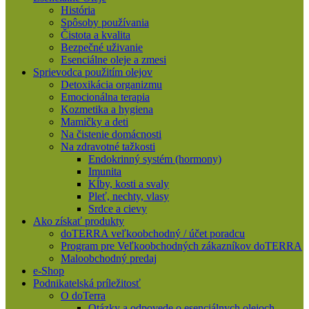
História
Spôsoby používania
Čistota a kvalita
Bezpečné uživanie
Esenciálne oleje a zmesi
Sprievodca použitím olejov
Detoxikácia organizmu
Emocionálna terapia
Kozmetika a hygiena
Mamičky a deti
Na čistenie domácnosti
Na zdravotné tažkosti
Endokrinný systém (hormony)
Imunita
Kĺby, kosti a svaly
Pleť, nechty, vlasy
Srdce a cievy
Ako získať produkty
doTERRA veľkoobchodný / účet poradcu
Program pre Veľkoobchodných zákazníkov doTERRA
Maloobchodný predaj
e-Shop
Podnikatelská príležitosť
O doTerra
Otázky a odpovede o esenciálnych olejoch