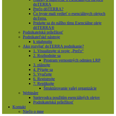
doTERRA
Prečo dōTERRA?
Čo byste mali vedieť o esenciálnych olejoch
doTerra.
Pridajte sa do nášho tímu Esenciálne oleje
dōTERRA®
Podnikatelská príležítosť
Podnikateľské nástroje
k stiahnutiu
Ako rozvíjať doTERRA podnikanie?
1. Visualizujte si svoje „Prečo“
2. Rozhodnite sa
Program vernostných odmien LRP
3. plánujte
4. Pýtajte sa
5. Vyučujte
6. Registrujte
7. Replikujte
Štruktúrovanie vašej organizácie
Webináre
Sprievodca použitím esenciálných olejov
Podnikatelská príležítosť
Kontakt
Niečo o mne