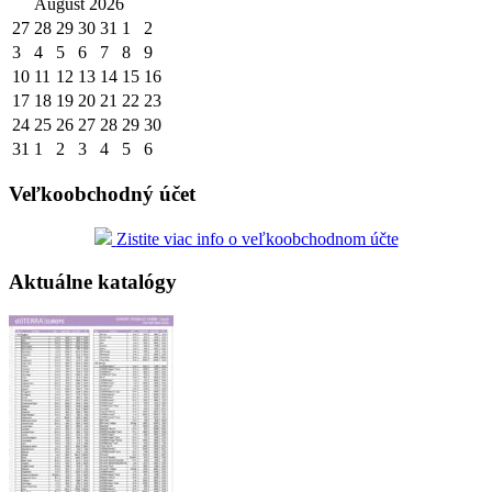
August 2026
27
28
29
30
31
1
2
3
4
5
6
7
8
9
10
11
12
13
14
15
16
17
18
19
20
21
22
23
24
25
26
27
28
29
30
31
1
2
3
4
5
6
Veľkoobchodný účet
Zistite viac info o veľkoobchodnom účte
Aktuálne katalógy