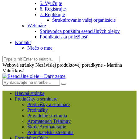
5. Vyučujte
6. Registrujte
7. Replikujte
Štruktúrovanie vašej organizácie
Webináre
Sprievodca použitím esenciálných olejov
Podnikatelská príležítosť
Kontakt
Niečo o mne
Webové stránky Nezávislej produktovej poradkyne - Martina
Valníčková
Hlavná stránka
Prednášky a seminare
Prednášky a seminare
Prednášky
Pravidelné stretnutia
Aromatouch Tréningy
Škola Aromaterapie
Podnikatelská stretnutia
Esenciálne Oleje