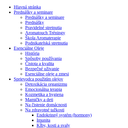
Hlavná stránka
Prednášky a seminare
Prednášky a seminare
Prednášky
Pravidelné stretnutia
Aromatouch Tréningy
Škola Aromaterapie
Podnikatelská stretnutia
Esenciálne Oleje
História
Spôsoby používania
Čistota a kvalita
Bezpečné uživanie
Esenciálne oleje a zmesi
Sprievodca použitím olejov
Detoxikácia organizmu
Emocionálna terapia
Kozmetika a hygiena
Mamičky a deti
Na čistenie domácnosti
Na zdravotné tažkosti
Endokrinný systém (hormony)
Imunita
Kĺby, kosti a svaly