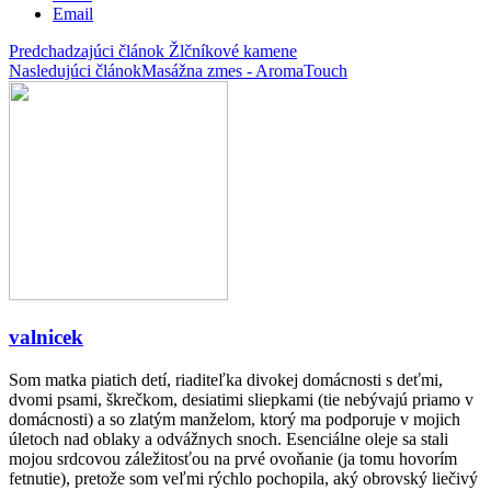
Email
Predchadzajúci článok
Žlčníkové kamene
Nasledujúci článok
Masážna zmes - AromaTouch
valnicek
Som matka piatich detí, riaditeľka divokej domácnosti s deťmi,
dvomi psami, škrečkom, desiatimi sliepkami (tie nebývajú priamo v
domácnosti) a so zlatým manželom, ktorý ma podporuje v mojich
úletoch nad oblaky a odvážnych snoch. Esenciálne oleje sa stali
mojou srdcovou záležitosťou na prvé ovoňanie (ja tomu hovorím
fetnutie), pretože som veľmi rýchlo pochopila, aký obrovský liečivý