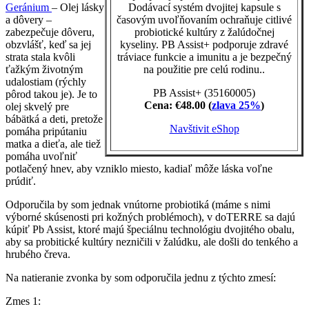
Dodávací systém dvojitej kapsule s
Geránium
– Olej lásky
časovým uvoľňovaním ochraňuje citlivé
a dôvery –
probiotické kultúry z žalúdočnej
zabezpečuje dôveru,
kyseliny. PB Assist+ podporuje zdravé
obzvlášť, keď sa jej
tráviace funkcie a imunitu a je bezpečný
strata stala kvôli
na použitie pre celú rodinu..
ťažkým životným
udalostiam (rýchly
PB Assist+ (35160005)
pôrod takou je). Je to
Cena: €48.00 (
zlava 25%
)
olej skvelý pre
bábätká a deti, pretože
Navštivit eShop
pomáha pripútaniu
matka a dieťa, ale tiež
pomáha uvoľniť
potlačený hnev, aby vzniklo miesto, kadiaľ môže láska voľne
prúdiť.
Odporučila by som jednak vnútorne probiotiká (máme s nimi
výborné skúsenosti pri kožných problémoch), v doTERRE sa dajú
kúpiť Pb Assist, ktoré majú špeciálnu technológiu dvojitého obalu,
aby sa probitické kultúry nezničili v žalúdku, ale došli do tenkého a
hrubého čreva.
Na natieranie zvonka by som odporučila jednu z týchto zmesí:
Zmes 1: