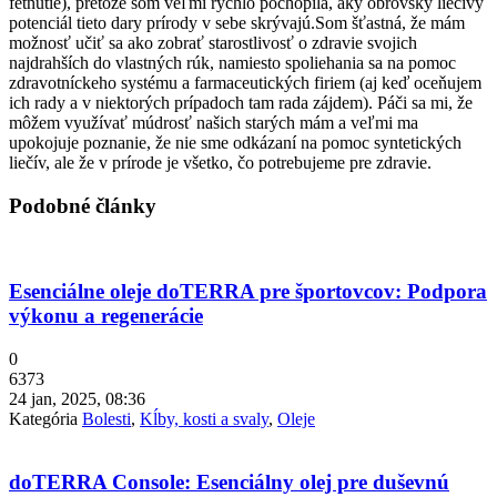
fetnutie), pretože som veľmi rýchlo pochopila, aký obrovský liečivý
potenciál tieto dary prírody v sebe skrývajú.Som šťastná, že mám
možnosť učiť sa ako zobrať starostlivosť o zdravie svojich
najdrahších do vlastných rúk, namiesto spoliehania sa na pomoc
zdravotníckeho systému a farmaceutických firiem (aj keď oceňujem
ich rady a v niektorých prípadoch tam rada zájdem). Páči sa mi, že
môžem využívať múdrosť našich starých mám a veľmi ma
upokojuje poznanie, že nie sme odkázaní na pomoc syntetických
liečív, ale že v prírode je všetko, čo potrebujeme pre zdravie.
Podobné články
Esenciálne oleje doTERRA pre športovcov: Podpora
výkonu a regenerácie
0
6373
24 jan, 2025, 08:36
Kategória
Bolesti
,
Kĺby, kosti a svaly
,
Oleje
doTERRA Console: Esenciálny olej pre duševnú