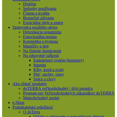
História
Spôsoby používania
Čistota a kvalita
Bezpečné uživanie
Esenciálne oleje a zmesi
Sprievodca použitím olejov
Detoxikácia organizmu
Emocionálna terapia
Kozmetika a hygiena
Mamičky a deti
Na čistenie domácnosti
Na zdravotné tažkosti
Endokrinný systém (hormony)
Imunita
Kĺby, kosti a svaly
Pleť, nechty, vlasy
Srdce a cievy
Ako získať produkty
doTERRA veľkoobchodný / účet poradcu
Program pre Veľkoobchodných zákazníkov doTERRA
Maloobchodný predaj
e-Shop
Podnikatelská príležitosť
O doTerra
Otázky a odpovede o esenciálnych olejoch