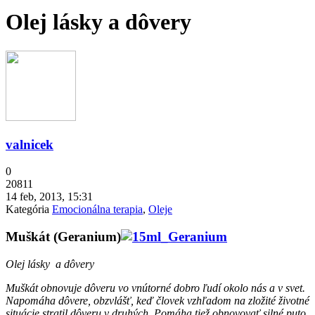
Olej lásky a dôvery
valnicek
0
20811
14 feb, 2013, 15:31
Kategória
Emocionálna terapia
,
Oleje
Muškát (Geranium)
Olej lásky a dôvery
Muškát obnovuje dôveru vo vnútorné dobro ľudí okolo nás a v svet.
Napomáha dôvere, obzvlášť, keď človek vzhľadom na zložité životné
situácie stratil dôveru v druhých. Pomáha tiež obnovovať silné puto