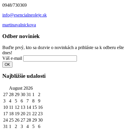
0948/730369
info@esencialneoleje.sk
martinavalnickova
Odber noviniek
Buďte prvý, kto sa dozvie o novinkách a prihláste sa k odberu ešte
dnes!
Váš e-mail
Najbližšie udalosti
August 2026
27
28
29
30
31
1
2
3
4
5
6
7
8
9
10
11
12
13
14
15
16
17
18
19
20
21
22
23
24
25
26
27
28
29
30
31
1
2
3
4
5
6