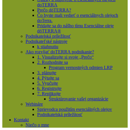
doTERRA
Prečo dōTERRA?
Čo byste mali vedieť o esenciálnych olejoch
doTerra.
Pridajte sa do nášho tímu Esenciálne oleje
dōTERRA®
Podnikatelská príležítosť
Podnikateľské nástroje
k stiahnutiu
Ako rozvíjať doTERRA podnikanie?
1. Visualizujte si svoje „Prečo“
2. Rozhodnite sa
Program vernostných odmien LRP
3. plánujte
4. Pýtajte sa
5. Vyučujte
6. Registrujte
7. Replikujte
Štruktúrovanie vašej organizácie
Webináre
Sprievodca použitím esenciálných olejov
Podnikatelská príležítosť
Kontakt
Niečo o mne