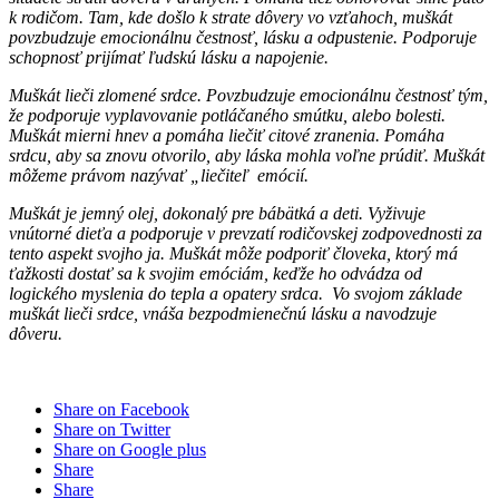
k rodičom. Tam, kde došlo k strate dôvery vo vzťahoch, muškát
povzbudzuje emocionálnu čestnosť, lásku a odpustenie. Podporuje
schopnosť prijímať ľudskú lásku a napojenie.
Muškát lieči zlomené srdce. Povzbudzuje emocionálnu čestnosť tým,
že podporuje vyplavovanie potláčaného smútku, alebo bolesti.
Muškát mierni hnev a pomáha liečiť citové zranenia. Pomáha
srdcu, aby sa znovu otvorilo, aby láska mohla voľne prúdiť. Muškát
môžeme právom nazývať „liečiteľ emócií.
Muškát je jemný olej, dokonalý pre bábätká a deti. Vyživuje
vnútorné dieťa a podporuje v prevzatí rodičovskej zodpovednosti za
tento aspekt svojho ja. Muškát môže podporiť človeka, ktorý má
ťažkosti dostať sa k svojim emóciám, keďže ho odvádza od
logického myslenia do tepla a opatery srdca. Vo svojom základe
muškát lieči srdce, vnáša bezpodmienečnú lásku a navodzuje
dôveru.
Share on Facebook
Share on Twitter
Share on Google plus
Share
Share