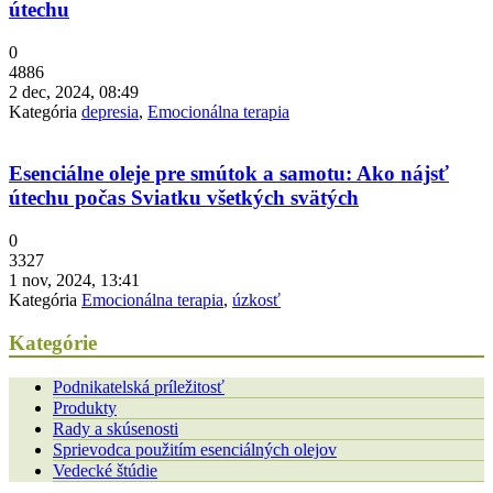
útechu
0
4886
2 dec, 2024, 08:49
Kategória
depresia
,
Emocionálna terapia
Esenciálne oleje pre smútok a samotu: Ako nájsť
útechu počas Sviatku všetkých svätých
0
3327
1 nov, 2024, 13:41
Kategória
Emocionálna terapia
,
úzkosť
Kategórie
Podnikatelská príležitosť
Produkty
Rady a skúsenosti
Sprievodca použitím esenciálných olejov
Vedecké štúdie