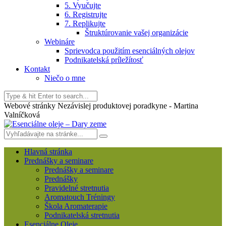
5. Vyučujte
6. Registrujte
7. Replikujte
Štruktúrovanie vašej organizácie
Webináre
Sprievodca použitím esenciálných olejov
Podnikatelská príležítosť
Kontakt
Niečo o mne
Webové stránky Nezávislej produktovej poradkyne - Martina
Valníčková
Hlavná stránka
Prednášky a seminare
Prednášky a seminare
Prednášky
Pravidelné stretnutia
Aromatouch Tréningy
Škola Aromaterapie
Podnikatelská stretnutia
Esenciálne Oleje