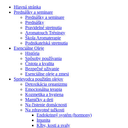
Hlavná stránka
Prednášky a seminare
Prednášky a seminare
Prednášky
Pravidelné stretnutia
Aromatouch Tréningy
Škola Aromaterapie
Podnikatelská stretnutia
Esenciálne Oleje
História
Spôsoby používania
Čistota a kvalita
Bezpečné uživanie
Esenciálne oleje a zmesi
Sprievodca použitím olejov
Detoxikácia organizmu
Emocionálna terapia
Kozmetika a hygiena
Mamičky a deti
Na čistenie domácnosti
Na zdravotné tažkosti
Endokrinný systém (hormony)
Imunita
Kĺby, kosti a svaly