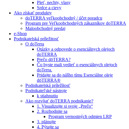
Pleť, nechty, vlasy
Srdce a cievy
Ako získať produkty
doTERRA veľkoobchodný / účet poradcu
Program pre Veľkoobchodných zákazníkov doTERRA
Maloobchodný predaj
e-Shop
Podnikatelská príležitosť
O doTerra
Otázky a odpovede o esenciálnych olejoch
doTERRA
Prečo dōTERRA?
Čo byste mali vedieť o esenciálnych olejoch
doTerra.
Pridajte sa do nášho tímu Esenciálne oleje
dōTERRA®
Podnikatelská príležítosť
Podnikateľské nástroje
k stiahnutiu
Ako rozvíjať doTERRA podnikanie?
1. Visualizujte si svoje „Prečo“
2. Rozhodnite sa
Program vernostných odmien LRP
3. plánujte
4. Pýtajte sa