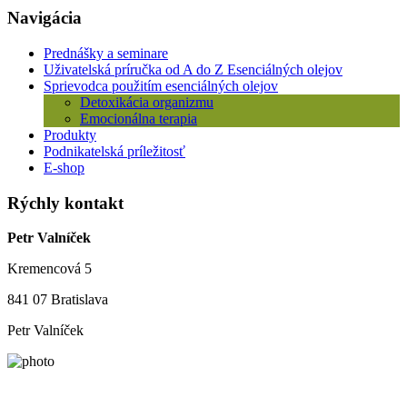
Navigácia
Prednášky a seminare
Uživatelská príručka od A do Z Esenciálných olejov
Sprievodca použitím esenciálných olejov
Detoxikácia organizmu
Emocionálna terapia
Produkty
Podnikatelská príležitosť
E-shop
Rýchly kontakt
Petr Valníček
Kremencová 5
841 07 Bratislava
Petr Valníček