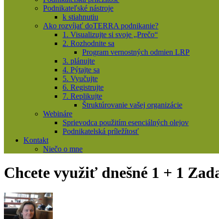
Podnikateľské nástroje
k stiahnutiu
Ako rozvíjať doTERRA podnikanie?
1. Visualizujte si svoje „Prečo“
2. Rozhodnite sa
Program vernostných odmien LRP
3. plánujte
4. Pýtajte sa
5. Vyučujte
6. Registrujte
7. Replikujte
Štruktúrovanie vašej organizácie
Webináre
Sprievodca použitím esenciálných olejov
Podnikatelská príležítosť
Kontakt
Niečo o mne
Chcete využiť dnešné 1 + 1 Zad