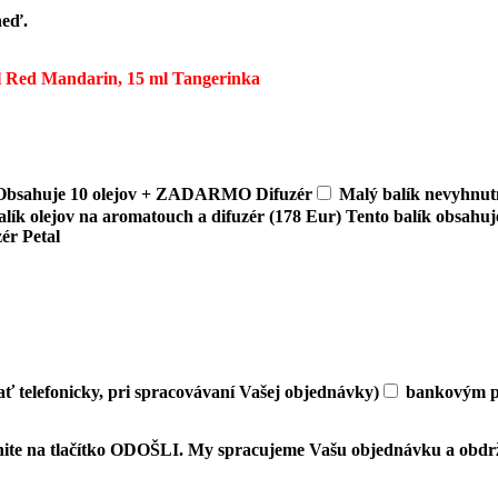
neď.
Red Mandarin, 15 ml Tangerinka
) Obsahuje 10 olejov + ZADARMO Difuzér
Malý balík nevyhnut
lík olejov na aromatouch a difuzér (178 Eur) Tento balík obsahuje
ér Petal
ať telefonicky, pri spracovávaní Vašej objednávky)
bankovým pr
iknite na tlačítko ODOŠLI. My spracujeme Vašu objednávku a obdr