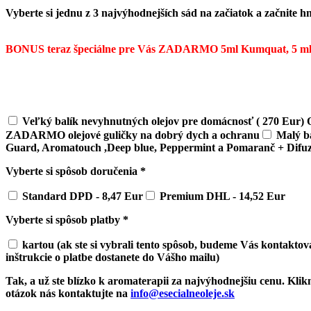
Vyberte si jednu z 3 najvýhodnejších sád na začiatok a začnite h
BONUS teraz špeciálne pre Vás ZADARMO 5ml Kumquat, 5 ml 
Veľký balík nevyhnutných olejov pre domácnosť ( 270 Eur
ZADARMO olejové guličky na dobrý dych a ochranu
Malý ba
Guard, Aromatouch ,Deep blue, Peppermint a Pomaranč + Difuz
Vyberte si spôsob doručenia *
Standard DPD - 8,47 Eur
Premium DHL - 14,52 Eur
Vyberte si spôsob platby *
kartou (ak ste si vybrali tento spôsob, budeme Vás kontaktov
inštrukcie o platbe dostanete do Vášho mailu)
Tak, a už ste blízko k aromaterapii za najvýhodnejšiu cenu. Kl
otázok nás kontaktujte na
info@esecialneoleje.sk