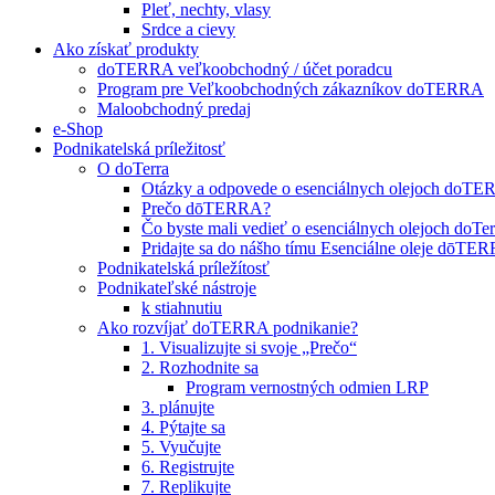
Pleť, nechty, vlasy
Srdce a cievy
Ako získať produkty
doTERRA veľkoobchodný / účet poradcu
Program pre Veľkoobchodných zákazníkov doTERRA
Maloobchodný predaj
e-Shop
Podnikatelská príležitosť
O doTerra
Otázky a odpovede o esenciálnych olejoch doT
Prečo dōTERRA?
Čo byste mali vedieť o esenciálnych olejoch doTer
Pridajte sa do nášho tímu Esenciálne oleje dōT
Podnikatelská príležítosť
Podnikateľské nástroje
k stiahnutiu
Ako rozvíjať doTERRA podnikanie?
1. Visualizujte si svoje „Prečo“
2. Rozhodnite sa
Program vernostných odmien LRP
3. plánujte
4. Pýtajte sa
5. Vyučujte
6. Registrujte
7. Replikujte