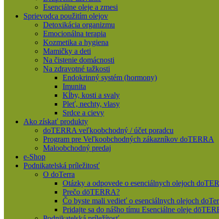
Esenciálne oleje a zmesi
Sprievodca použitím olejov
Detoxikácia organizmu
Emocionálna terapia
Kozmetika a hygiena
Mamičky a deti
Na čistenie domácnosti
Na zdravotné tažkosti
Endokrinný systém (hormony)
Imunita
Kĺby, kosti a svaly
Pleť, nechty, vlasy
Srdce a cievy
Ako získať produkty
doTERRA veľkoobchodný / účet poradcu
Program pre Veľkoobchodných zákazníkov doTERRA
Maloobchodný predaj
e-Shop
Podnikatelská príležitosť
O doTerra
Otázky a odpovede o esenciálnych olejoch doT
Prečo dōTERRA?
Čo byste mali vedieť o esenciálnych olejoch doTer
Pridajte sa do nášho tímu Esenciálne oleje dōT
Podnikatelská príležítosť