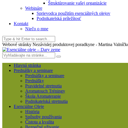
Štruktúrovanie vašej organizácie
Webináre
Sprievodca použitím esenciálných olejov
Podnikatelská príležítosť
Kontakt
Niečo o mne
Webové stránky Nezávislej produktovej poradkyne - Martina Valníčk
Hlavná stránka
Prednášky a seminare
Prednášky a seminare
Prednášky
Pravidelné stretnutia
Aromatouch Tréningy
Škola Aromaterapie
Podnikatelská stretnutia
Esenciálne Oleje
História
Spôsoby používania
Čistota a kvalita
Bezpečné uživanie