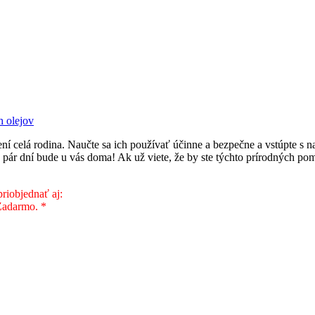
h olejov
ní celá rodina. Naučte sa ich používať účinne a bezpečne a vstúpte s
 o pár dní bude u vás doma! Ak už viete, že by ste týchto prírodných p
riobjednať aj:
Zadarmo. *