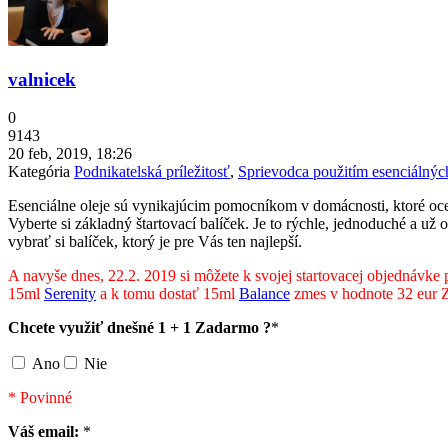
valnicek
0
9143
20 feb, 2019, 18:26
Kategória
Podnikatelská príležitosť
,
Sprievodca použitím esenciálnýc
Esenciálne oleje sú vynikajúcim pomocníkom v domácnosti, ktoré oce
Vyberte si základný štartovací balíček. Je to rýchle, jednoduché a už
vybrať si balíček, ktorý je pre Vás ten najlepší.
A navyše dnes, 22.2. 2019 si môžete k svojej startovacej objednávke p
15ml
Serenity
a k tomu dostať 15ml
Balance
zmes v hodnote 32 eur 
Chcete využiť dnešné 1 + 1 Zadarmo ?
*
Ano
Nie
* Povinné
Váš email:
*