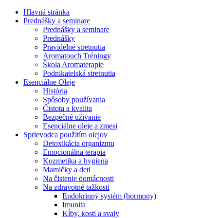
Hlavná stránka
Prednášky a seminare
Prednášky a seminare
Prednášky
Pravidelné stretnutia
Aromatouch Tréningy
Škola Aromaterapie
Podnikatelská stretnutia
Esenciálne Oleje
História
Spôsoby používania
Čistota a kvalita
Bezpečné uživanie
Esenciálne oleje a zmesi
Sprievodca použitím olejov
Detoxikácia organizmu
Emocionálna terapia
Kozmetika a hygiena
Mamičky a deti
Na čistenie domácnosti
Na zdravotné tažkosti
Endokrinný systém (hormony)
Imunita
Kĺby, kosti a svaly