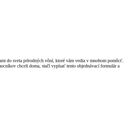
 nami do sveta prírodných vôní, ktoré vám vedia v mnohom pomôcť.
omocníkov chceli doma, stačí vypísať tento objednávací formulár a