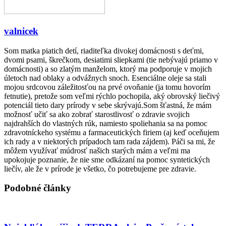
valnicek
Som matka piatich detí, riaditeľka divokej domácnosti s deťmi,
dvomi psami, škrečkom, desiatimi sliepkami (tie nebývajú priamo v
domácnosti) a so zlatým manželom, ktorý ma podporuje v mojich
úletoch nad oblaky a odvážnych snoch. Esenciálne oleje sa stali
mojou srdcovou záležitosťou na prvé ovoňanie (ja tomu hovorím
fetnutie), pretože som veľmi rýchlo pochopila, aký obrovský liečivý
potenciál tieto dary prírody v sebe skrývajú.Som šťastná, že mám
možnosť učiť sa ako zobrať starostlivosť o zdravie svojich
najdrahších do vlastných rúk, namiesto spoliehania sa na pomoc
zdravotníckeho systému a farmaceutických firiem (aj keď oceňujem
ich rady a v niektorých prípadoch tam rada zájdem). Páči sa mi, že
môžem využívať múdrosť našich starých mám a veľmi ma
upokojuje poznanie, že nie sme odkázaní na pomoc syntetických
liečív, ale že v prírode je všetko, čo potrebujeme pre zdravie.
Podobné články