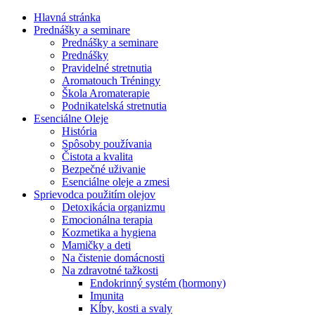
Hlavná stránka
Prednášky a seminare
Prednášky a seminare
Prednášky
Pravidelné stretnutia
Aromatouch Tréningy
Škola Aromaterapie
Podnikatelská stretnutia
Esenciálne Oleje
História
Spôsoby používania
Čistota a kvalita
Bezpečné uživanie
Esenciálne oleje a zmesi
Sprievodca použitím olejov
Detoxikácia organizmu
Emocionálna terapia
Kozmetika a hygiena
Mamičky a deti
Na čistenie domácnosti
Na zdravotné tažkosti
Endokrinný systém (hormony)
Imunita
Kĺby, kosti a svaly