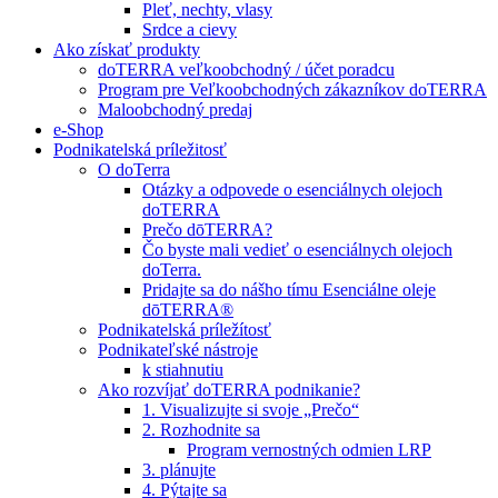
Pleť, nechty, vlasy
Srdce a cievy
Ako získať produkty
doTERRA veľkoobchodný / účet poradcu
Program pre Veľkoobchodných zákazníkov doTERRA
Maloobchodný predaj
e-Shop
Podnikatelská príležitosť
O doTerra
Otázky a odpovede o esenciálnych olejoch
doTERRA
Prečo dōTERRA?
Čo byste mali vedieť o esenciálnych olejoch
doTerra.
Pridajte sa do nášho tímu Esenciálne oleje
dōTERRA®
Podnikatelská príležítosť
Podnikateľské nástroje
k stiahnutiu
Ako rozvíjať doTERRA podnikanie?
1. Visualizujte si svoje „Prečo“
2. Rozhodnite sa
Program vernostných odmien LRP
3. plánujte
4. Pýtajte sa