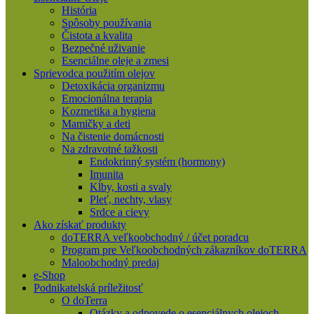
História
Spôsoby používania
Čistota a kvalita
Bezpečné uživanie
Esenciálne oleje a zmesi
Sprievodca použitím olejov
Detoxikácia organizmu
Emocionálna terapia
Kozmetika a hygiena
Mamičky a deti
Na čistenie domácnosti
Na zdravotné tažkosti
Endokrinný systém (hormony)
Imunita
Kĺby, kosti a svaly
Pleť, nechty, vlasy
Srdce a cievy
Ako získať produkty
doTERRA veľkoobchodný / účet poradcu
Program pre Veľkoobchodných zákazníkov doTERRA
Maloobchodný predaj
e-Shop
Podnikatelská príležitosť
O doTerra
Otázky a odpovede o esenciálnych olejoch