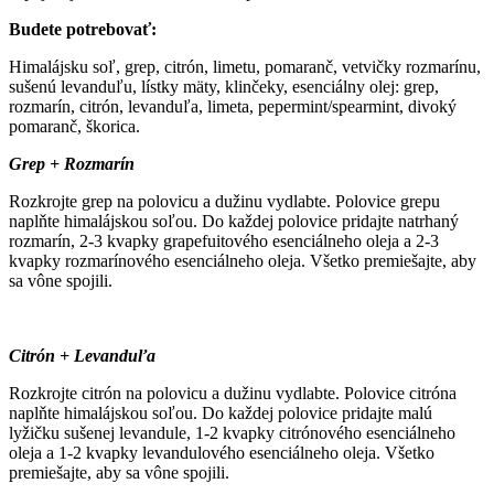
Budete potrebovať:
Himalájsku soľ, grep, citrón, limetu, pomaranč, vetvičky rozmarínu,
sušenú levanduľu, lístky mäty, klinčeky, esenciálny olej: grep,
rozmarín, citrón, levanduľa, limeta, pepermint/spearmint, divoký
pomaranč, škorica.
Grep + Rozmarín
Rozkrojte grep na polovicu a dužinu vydlabte. Polovice grepu
naplňte himalájskou soľou. Do každej polovice pridajte natrhaný
rozmarín, 2-3 kvapky grapefuitového esenciálneho oleja a 2-3
kvapky rozmarínového esenciálneho oleja. Všetko premiešajte, aby
sa vône spojili.
Citrón + Levanduľa
Rozkrojte citrón na polovicu a dužinu vydlabte. Polovice citróna
naplňte himalájskou soľou. Do každej polovice pridajte malú
lyžičku sušenej levandule, 1-2 kvapky citrónového esenciálneho
oleja a 1-2 kvapky levandulového esenciálneho oleja. Všetko
premiešajte, aby sa vône spojili.