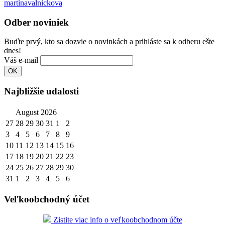
martinavalnickova
Odber noviniek
Buďte prvý, kto sa dozvie o novinkách a prihláste sa k odberu ešte
dnes!
Váš e-mail
Najbližšie udalosti
August 2026
27
28
29
30
31
1
2
3
4
5
6
7
8
9
10
11
12
13
14
15
16
17
18
19
20
21
22
23
24
25
26
27
28
29
30
31
1
2
3
4
5
6
Veľkoobchodný účet
Zistite viac info o veľkoobchodnom účte