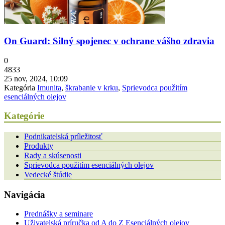
On Guard: Silný spojenec v ochrane vášho zdravia
0
4833
25 nov, 2024, 10:09
Kategória
Imunita
,
škrabanie v krku
,
Sprievodca použitím
esenciálných olejov
Kategórie
Podnikatelská príležitosť
Produkty
Rady a skúsenosti
Sprievodca použitím esenciálných olejov
Vedecké štúdie
Navigácia
Prednášky a seminare
Uživatelská príručka od A do Z Esenciálných olejov