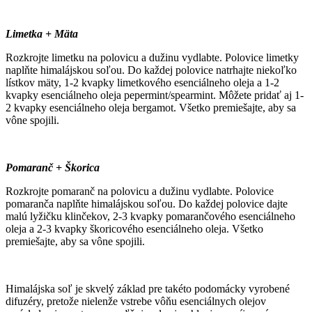
Limetka + Mäta
Rozkrojte limetku na polovicu a dužinu vydlabte. Polovice limetky
naplňte himalájskou soľou. Do každej polovice natrhajte niekoľko
lístkov mäty, 1-2 kvapky limetkového esenciálneho oleja a 1-2
kvapky esenciálneho oleja pepermint/spearmint. Môžete pridať aj 1-
2 kvapky esenciálneho oleja bergamot. Všetko premiešajte, aby sa
vône spojili.
Pomaranč + Škorica
Rozkrojte pomaranč na polovicu a dužinu vydlabte. Polovice
pomaranča naplňte himalájskou soľou. Do každej polovice dajte
malú lyžičku klinčekov, 2-3 kvapky pomarančového esenciálneho
oleja a 2-3 kvapky škoricového esenciálneho oleja. Všetko
premiešajte, aby sa vône spojili.
Himalájska soľ je skvelý základ pre takéto podomácky vyrobené
difuzéry, pretože nielenže vstrebe vôňu esenciálnych olejov