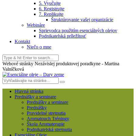
5. Vyučujte
6. Registrujte
7. Replikujte
Štruktúrovanie vašej organizácie
Webináre
Sprievodca použitím esenciálných olejov
Podnikatelská príležítosť
Kontakt
Niečo o mne
Webové stránky Nezávislej produktovej poradkyne - Martina
Valníčková
Hlavná stránka
Prednášky a seminare
Prednášky a seminare
Prednášky
Pravidelné stretnutia
Aromatouch Tréningy
Škola Aromaterapie
Podnikatelská stretnutia
Esenciálne Oleje