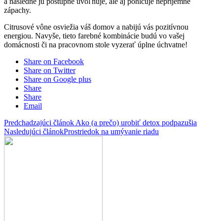
a následne ju postupne uvoľňuje, ale aj pohlcuje nepríjemné
zápachy.
Citrusové vône osviežia váš domov a nabijú vás pozitívnou
energiou. Navyše, tieto farebné kombinácie budú vo vašej
domácnosti či na pracovnom stole vyzerať úplne úchvatne!
Share on Facebook
Share on Twitter
Share on Google plus
Share
Share
Email
Predchadzajúci článok
Ako (a prečo) urobiť detox podpazušia
Nasledujúci článok
Prostriedok na umývanie riadu