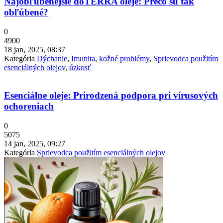
Najobľúbenejšie doTERRA oleje: Prečo sú tak
obľúbené?
0
4900
18 jan, 2025, 08:37
Kategória
Dýchanie
,
Imunita
,
kožné problémy
,
Sprievodca použitím
esenciálných olejov
,
úzkosť
Esenciálne oleje: Prirodzená podpora pri vírusových
ochoreniach
0
5075
14 jan, 2025, 09:27
Kategória
Sprievodca použitím esenciálných olejov