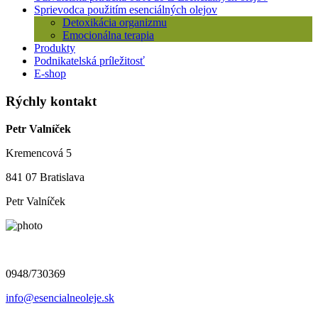
Sprievodca použitím esenciálných olejov
Detoxikácia organizmu
Emocionálna terapia
Produkty
Podnikatelská príležitosť
E-shop
Rýchly kontakt
Petr Valníček
Kremencová 5
841 07 Bratislava
Petr Valníček
0948/730369
info@esencialneoleje.sk