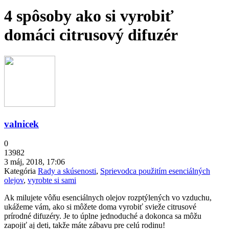
4 spôsoby ako si vyrobiť
domáci citrusový difuzér
valnicek
0
13982
3 máj, 2018, 17:06
Kategória
Rady a skúsenosti
,
Sprievodca použitím esenciálných
olejov
,
vyrobte si sami
Ak milujete vôňu esenciálnych olejov rozptýlených vo vzduchu,
ukážeme vám, ako si môžete doma vyrobiť svieže citrusové
prírodné difuzéry. Je to úplne jednoduché a dokonca sa môžu
zapojiť aj deti, takže máte zábavu pre celú rodinu!