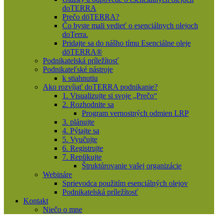
doTERRA
Prečo dōTERRA?
Čo byste mali vedieť o esenciálnych olejoch
doTerra.
Pridajte sa do nášho tímu Esenciálne oleje
dōTERRA®
Podnikatelská príležítosť
Podnikateľské nástroje
k stiahnutiu
Ako rozvíjať doTERRA podnikanie?
1. Visualizujte si svoje „Prečo“
2. Rozhodnite sa
Program vernostných odmien LRP
3. plánujte
4. Pýtajte sa
5. Vyučujte
6. Registrujte
7. Replikujte
Štruktúrovanie vašej organizácie
Webináre
Sprievodca použitím esenciálných olejov
Podnikatelská príležítosť
Kontakt
Niečo o mne