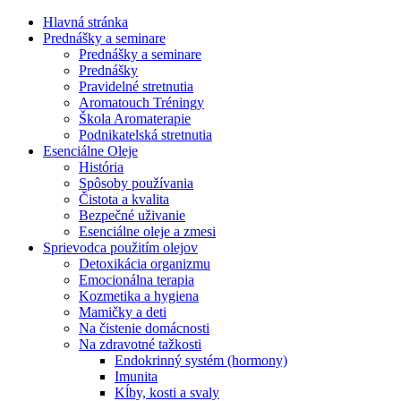
Hlavná stránka
Prednášky a seminare
Prednášky a seminare
Prednášky
Pravidelné stretnutia
Aromatouch Tréningy
Škola Aromaterapie
Podnikatelská stretnutia
Esenciálne Oleje
História
Spôsoby používania
Čistota a kvalita
Bezpečné uživanie
Esenciálne oleje a zmesi
Sprievodca použitím olejov
Detoxikácia organizmu
Emocionálna terapia
Kozmetika a hygiena
Mamičky a deti
Na čistenie domácnosti
Na zdravotné tažkosti
Endokrinný systém (hormony)
Imunita
Kĺby, kosti a svaly