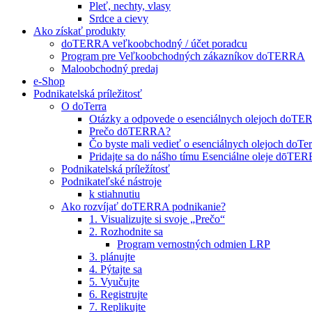
Pleť, nechty, vlasy
Srdce a cievy
Ako získať produkty
doTERRA veľkoobchodný / účet poradcu
Program pre Veľkoobchodných zákazníkov doTERRA
Maloobchodný predaj
e-Shop
Podnikatelská príležitosť
O doTerra
Otázky a odpovede o esenciálnych olejoch doT
Prečo dōTERRA?
Čo byste mali vedieť o esenciálnych olejoch doTer
Pridajte sa do nášho tímu Esenciálne oleje dōT
Podnikatelská príležítosť
Podnikateľské nástroje
k stiahnutiu
Ako rozvíjať doTERRA podnikanie?
1. Visualizujte si svoje „Prečo“
2. Rozhodnite sa
Program vernostných odmien LRP
3. plánujte
4. Pýtajte sa
5. Vyučujte
6. Registrujte
7. Replikujte