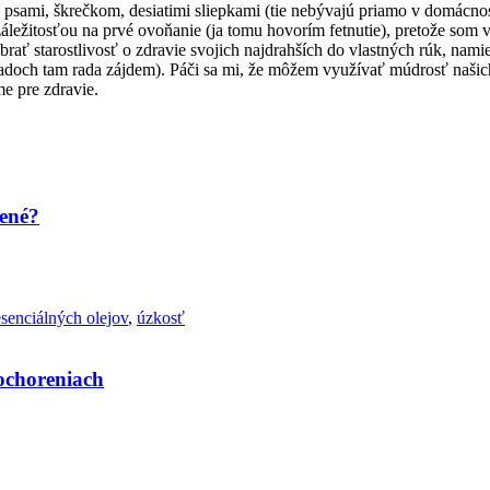
i psami, škrečkom, desiatimi sliepkami (tie nebývajú priamo v domácno
áležitosťou na prvé ovoňanie (ja tomu hovorím fetnutie), pretože som v
rať starostlivosť o zdravie svojich najdrahších do vlastných rúk, nam
ípadoch tam rada zájdem). Páči sa mi, že môžem využívať múdrosť naši
me pre zdravie.
bené?
senciálných olejov
,
úzkosť
 ochoreniach