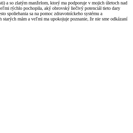
sti) a so zlatým manželom, ktorý ma podporuje v mojich úletoch nad
eľmi rýchlo pochopila, aký obrovský liečivý potenciál tieto dary
iesto spoliehania sa na pomoc zdravotníckeho systému a
ch starých mám a veľmi ma upokojuje poznanie, že nie sme odkázaní