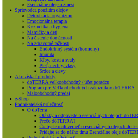
Esenciálne oleje a zmesi
Sprievodca použitím olejov
Detoxikácia organizmu
Emocionálna terapia
Kozmetika a hygiena
Mamičky a deti
Na čistenie domácnosti
Na zdravotné tažkosti
Endokrinný systém (hormony)
Imunita
Kĺby, kosti a svaly
Pleť, nechty, vlasy
Srdce a cievy
Ako získať produkty
doTERRA veľkoobchodný / účet poradcu
Program pre Veľkoobchodných zákazníkov doTERRA
Maloobchodný predaj
e-Shop
Podnikatelská príležitosť
O doTerra
Otázky a odpovede o esenciálnych olejoch doT
Prečo dōTERRA?
Čo byste mali vedieť o esenciálnych olejoch doTer
Pridajte sa do nášho tímu Esenciálne oleje dōT
Podnikatelská príležítosť