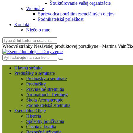
Štruktúrovanie vašej organizácie
Webináre
Sprievodca použitím esenciálných olejov
Podnikatelská príležítosť
Kontakt
Niečo o mne
Webové stránky Nezávislej produktovej poradkyne - Martina Valníčk
Hlavná stránka
Prednášky a seminare
Prednášky a seminare
Prednášky
Pravidelné stretnutia
Aromatouch Tréningy
Škola Aromaterapie
Podnikatelská stretnutia
Esenciálne Oleje
História
Spôsoby používania
Čistota a kvalita
Bezpečné uživanie