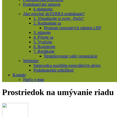
Podnikateľské nástroje
k stiahnutiu
Ako rozvíjať doTERRA podnikanie?
1. Visualizujte si svoje „Prečo“
2. Rozhodnite sa
Program vernostných odmien LRP
3. plánujte
4. Pýtajte sa
5. Vyučujte
6. Registrujte
7. Replikujte
Štruktúrovanie vašej organizácie
Webináre
Sprievodca použitím esenciálných olejov
Podnikatelská príležítosť
Kontakt
Niečo o mne
Prostriedok na umývanie riadu