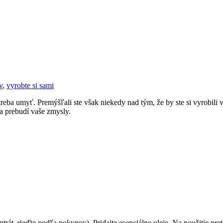
v
,
vyrobte si sami
reba umyť. Premýšľali ste však niekedy nad tým, že by ste si vyrobili
 a prebudí vaše zmysly.
át, rieďte podľa pokynov). Pridajte esenciálne oleje. Na použitie pretr