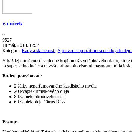
valnicek
0
9527
18 máj, 2018, 12:34
Kategória
Rady a skúsenosti
,
Sprievodca použitím esenciálných olejo
V každej domácností sa denne kopí množstvo špinavého riadu, ktoré t
to super jednoduché a navyše prípravok odstráni mastnotu, pridá lesk
Budete potrebovať:
2 šálky neparfumovaného kastílskeho mydla
20 kvapiek limetkového oleja
8 kvapiek citrónového oleja
6 kvapiek oleja Citrus Bliss
Postup:
Naplňte veľkú čistú fľašu s kastílskym mydlom. (Ak používate koncentr