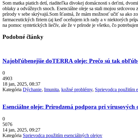
Som matka piatich detí, riaditeľka divokej domácnosti s deťmi, dvom
oblaky a odvážnych snoch. Esenciálne oleje sa stali mojou srdcovou z
prírody v sebe skrývajú.Som šťastná, že mám možnosť učiť sa ako zob
farmaceutických firiem (aj keď oceňujem ich rady a v niektorých pr
na pomoc syntetických liečív, ale že v prírode je všetko, čo potrebuje
Podobné články
Najobľúbenejšie doTERRA oleje: Prečo sú tak obľú
0
4903
18 jan, 2025, 08:37
Kategória
Dýchanie
,
Imunita
,
kožné problémy
,
Sprievodca použitím e
Esenciálne oleje: Prirodzená podpora pri vírusových
0
5076
14 jan, 2025, 09:27
Kategória
Sprievodca použitím esenciálných olejov