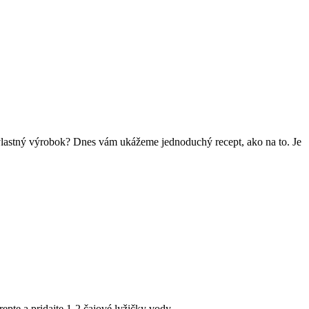
 vlastný výrobok? Dnes vám ukážeme jednoduchý recept, ako na to. Je
epte a pridajte 1-2 čajové lyžičky vody.