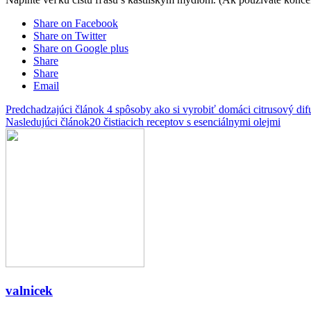
Share on Facebook
Share on Twitter
Share on Google plus
Share
Share
Email
Predchadzajúci článok
4 spôsoby ako si vyrobiť domáci citrusový dif
Nasledujúci článok
20 čistiacich receptov s esenciálnymi olejmi
valnicek