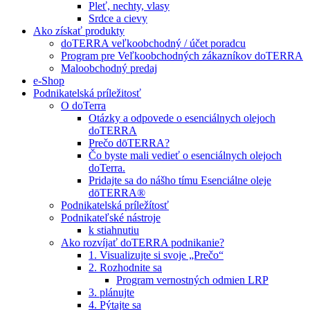
Pleť, nechty, vlasy
Srdce a cievy
Ako získať produkty
doTERRA veľkoobchodný / účet poradcu
Program pre Veľkoobchodných zákazníkov doTERRA
Maloobchodný predaj
e-Shop
Podnikatelská príležitosť
O doTerra
Otázky a odpovede o esenciálnych olejoch
doTERRA
Prečo dōTERRA?
Čo byste mali vedieť o esenciálnych olejoch
doTerra.
Pridajte sa do nášho tímu Esenciálne oleje
dōTERRA®
Podnikatelská príležítosť
Podnikateľské nástroje
k stiahnutiu
Ako rozvíjať doTERRA podnikanie?
1. Visualizujte si svoje „Prečo“
2. Rozhodnite sa
Program vernostných odmien LRP
3. plánujte
4. Pýtajte sa