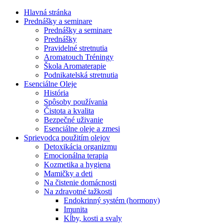
Hlavná stránka
Prednášky a seminare
Prednášky a seminare
Prednášky
Pravidelné stretnutia
Aromatouch Tréningy
Škola Aromaterapie
Podnikatelská stretnutia
Esenciálne Oleje
História
Spôsoby používania
Čistota a kvalita
Bezpečné uživanie
Esenciálne oleje a zmesi
Sprievodca použitím olejov
Detoxikácia organizmu
Emocionálna terapia
Kozmetika a hygiena
Mamičky a deti
Na čistenie domácnosti
Na zdravotné tažkosti
Endokrinný systém (hormony)
Imunita
Kĺby, kosti a svaly