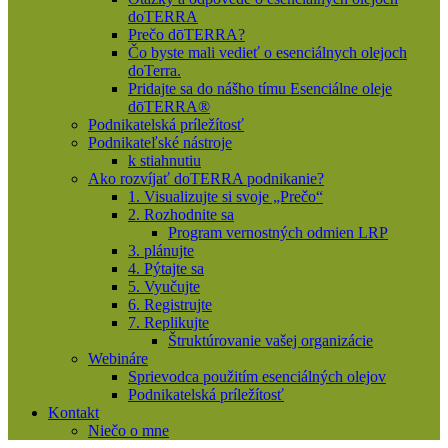
doTERRA
Prečo dōTERRA?
Čo byste mali vedieť o esenciálnych olejoch
doTerra.
Pridajte sa do nášho tímu Esenciálne oleje
dōTERRA®
Podnikatelská príležítosť
Podnikateľské nástroje
k stiahnutiu
Ako rozvíjať doTERRA podnikanie?
1. Visualizujte si svoje „Prečo“
2. Rozhodnite sa
Program vernostných odmien LRP
3. plánujte
4. Pýtajte sa
5. Vyučujte
6. Registrujte
7. Replikujte
Štruktúrovanie vašej organizácie
Webináre
Sprievodca použitím esenciálných olejov
Podnikatelská príležítosť
Kontakt
Niečo o mne