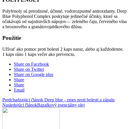
Polyfenoly sú prirodzené, účinné, vodorozpustné antioxidanty. Deep
Blue Polyphenol Complex poskytuje jedinečné účinky, ktoré sa
očakávajú od najzdravších nápojov— zeleného čaju, červeného vína
a hroznového a granátovojablkového džúsu.
Použitie
Užívať ako pomoc proti bolesti 2 kaps naraz, alebo aj každodenne.
1 kaps ráno 1 kaps večer ako prevenciu.
Share on Facebook
Share on Twitter
Share on Google plus
Share
Share
Email
Predchadzajúci článok
Deep blue - zmes proti bolesti a zápalu
Nasledujúci článok
Bazalkový esenciálny olej