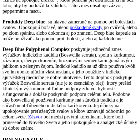
toho, aby by podráždila žalúdok. Táto zmes obsahuje zázvor,
peppermint a rascu.
Produkty Deep blue
sú hlavne zamerané na pomoc pri bolestiach
svalov. Upokojujú boľavé, alebo
poškodené svaly
po cvičení, alebo
po zlom spánku, alebo dokonca aj po zranení. Deep blue kapsule sa
môže používať ako pomoc proti bolesti, alebo aj každodenne.
Deep Blue Polyphenol Complex
poskytuje jedinečnú zmes
výťažkov indického kadidla (Boswellia serrata), spolu s kurkumou,
zázvorom, čienym korením, hroznovými semienkami granátovým
jablkom a zeleným čajom. Indické kadidlo sa už dlho používa kvôli
svojim upokojujúcim vlastnostiam, a jeho použitie v indickej
ajurvédskej medicíne je dobre ukotvené. Tento doplnok poskytuje
výťažok Boswellie serrata (nie je to esenciálny olej), ktorý prešiel
klinickým výskumom ohľadne podpory zdravej hybnosti
a fungovania a dokáže poskytnúť podporu celému telu. Podobne
ako boswellia aj používani kurkumy má stáročnú tradíciu a je
súčasťou obľúbeného indického karí korenia. Jej účinky na
upokojovanie preťažených svalov a kĺbov uznávajú odborníci po
celom svete.
Zázvor
bol medzi prvými koreninami, ktoré boli
prinesené do Nového Sveta a jeho upokojujúce a analgetické účinky
sú dobre známe.
POLYFENOLY