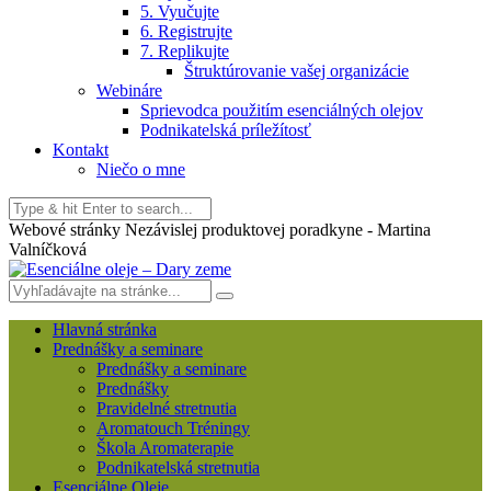
5. Vyučujte
6. Registrujte
7. Replikujte
Štruktúrovanie vašej organizácie
Webináre
Sprievodca použitím esenciálných olejov
Podnikatelská príležítosť
Kontakt
Niečo o mne
Webové stránky Nezávislej produktovej poradkyne - Martina
Valníčková
Hlavná stránka
Prednášky a seminare
Prednášky a seminare
Prednášky
Pravidelné stretnutia
Aromatouch Tréningy
Škola Aromaterapie
Podnikatelská stretnutia
Esenciálne Oleje