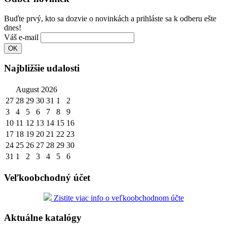
Buďte prvý, kto sa dozvie o novinkách a prihláste sa k odberu ešte
dnes!
Váš e-mail
Najbližšie udalosti
August 2026
27
28
29
30
31
1
2
3
4
5
6
7
8
9
10
11
12
13
14
15
16
17
18
19
20
21
22
23
24
25
26
27
28
29
30
31
1
2
3
4
5
6
Veľkoobchodný účet
Zistite viac info o veľkoobchodnom účte
Aktuálne katalógy