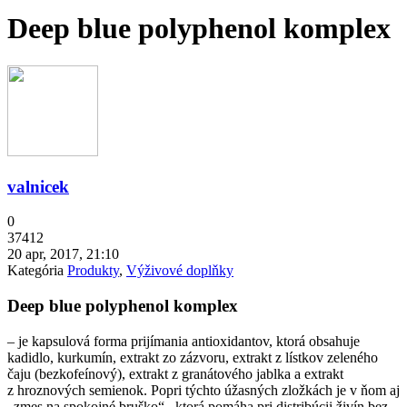
Deep blue polyphenol komplex
valnicek
0
37412
20 apr, 2017, 21:10
Kategória
Produkty
,
Výživové doplňky
Deep blue polyphenol komplex
– je kapsulová forma prijímania antioxidantov, ktorá obsahuje
kadidlo, kurkumín, extrakt zo zázvoru, extrakt z lístkov zeleného
čaju (bezkofeínový), extrakt z granátového jablka a extrakt
z hroznových semienok. Popri týchto úžasných zložkách je v ňom aj
„zmes na spokojné bruško“, ktorá pomáha pri distribúcii živín bez