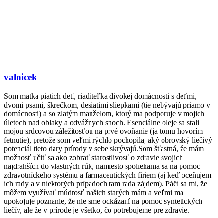
valnicek
Som matka piatich detí, riaditeľka divokej domácnosti s deťmi,
dvomi psami, škrečkom, desiatimi sliepkami (tie nebývajú priamo v
domácnosti) a so zlatým manželom, ktorý ma podporuje v mojich
úletoch nad oblaky a odvážnych snoch. Esenciálne oleje sa stali
mojou srdcovou záležitosťou na prvé ovoňanie (ja tomu hovorím
fetnutie), pretože som veľmi rýchlo pochopila, aký obrovský liečivý
potenciál tieto dary prírody v sebe skrývajú.Som šťastná, že mám
možnosť učiť sa ako zobrať starostlivosť o zdravie svojich
najdrahších do vlastných rúk, namiesto spoliehania sa na pomoc
zdravotníckeho systému a farmaceutických firiem (aj keď oceňujem
ich rady a v niektorých prípadoch tam rada zájdem). Páči sa mi, že
môžem využívať múdrosť našich starých mám a veľmi ma
upokojuje poznanie, že nie sme odkázaní na pomoc syntetických
liečív, ale že v prírode je všetko, čo potrebujeme pre zdravie.