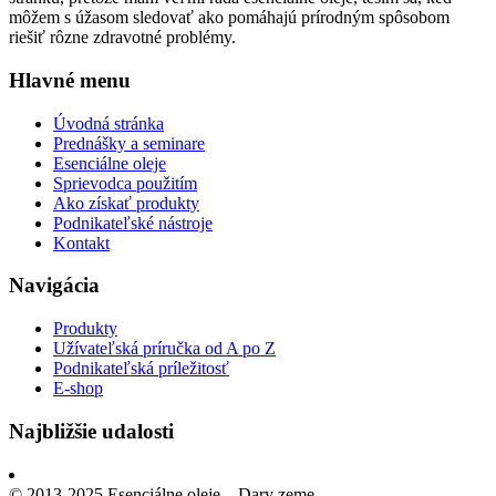
môžem s úžasom sledovať ako pomáhajú prírodným spôsobom
riešiť rôzne zdravotné problémy.
Hlavné menu
Úvodná stránka
Prednášky a seminare
Esenciálne oleje
Sprievodca použitím
Ako získať produkty
Podnikateľské nástroje
Kontakt
Navigácia
Produkty
Užívateľská príručka od A po Z
Podnikateľská príležitosť
E-shop
Najbližšie udalosti
© 2013-2025 Esenciálne oleje – Dary zeme