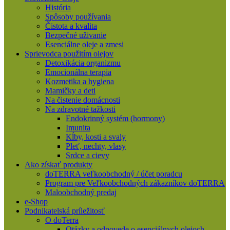
História
Spôsoby používania
Čistota a kvalita
Bezpečné uživanie
Esenciálne oleje a zmesi
Sprievodca použitím olejov
Detoxikácia organizmu
Emocionálna terapia
Kozmetika a hygiena
Mamičky a deti
Na čistenie domácnosti
Na zdravotné tažkosti
Endokrinný systém (hormony)
Imunita
Kĺby, kosti a svaly
Pleť, nechty, vlasy
Srdce a cievy
Ako získať produkty
doTERRA veľkoobchodný / účet poradcu
Program pre Veľkoobchodných zákazníkov doTERRA
Maloobchodný predaj
e-Shop
Podnikatelská príležitosť
O doTerra
Otázky a odpovede o esenciálnych olejoch