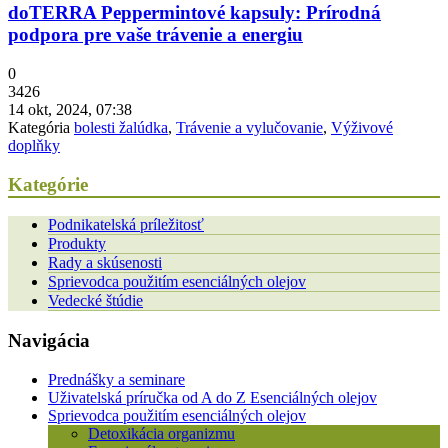
doTERRA Peppermintové kapsuly: Prírodná
podpora pre vaše trávenie a energiu
0
3426
14 okt, 2024, 07:38
Kategória
bolesti žalúdka
,
Trávenie a vylučovanie
,
Výživové
doplňky
Kategórie
Podnikatelská príležitosť
Produkty
Rady a skúsenosti
Sprievodca použitím esenciálných olejov
Vedecké štúdie
Navigácia
Prednášky a seminare
Uživatelská príručka od A do Z Esenciálných olejov
Sprievodca použitím esenciálných olejov
Detoxikácia organizmu