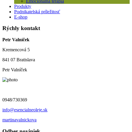
Emocionálna terapia
Produkty
Podnikatelská príležitosť
E-shop
Rýchly kontakt
Petr Valníček
Kremencová 5
841 07 Bratislava
Petr Valníček
0948/730369
info@esencialneoleje.sk
martinavalnickova
Odber noviniek