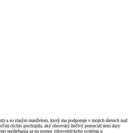
sti) a so zlatým manželom, ktorý ma podporuje v mojich úletoch nad
eľmi rýchlo pochopila, aký obrovský liečivý potenciál tieto dary
iesto spoliehania sa na pomoc zdravotníckeho systému a