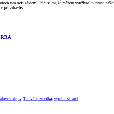
ípadoch tam rada zájdem). Páči sa mi, že môžem využívať múdrosť naši
me pre zdravie.
TERRA
álných olejov
,
Telová kozmetika
,
vyrobte si sami