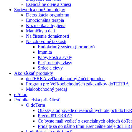
Esenciálne oleje a zmesi
Sprievodca použitím olejov
Detoxikácia organizmu
Emocionálna terapia
Kozmetika a hygiena
Mamičky a deti
Na čistenie domácnosti
Na zdravotné tažkosti
Endokrinný systém (hormony)
Imunita
Kĺby, kosti a svaly
Pleť, nechty, vlasy
Srdce a cievy
Ako získať produkty
doTERRA veľkoobchodný / účet poradcu
Program pre Veľkoobchodných zákazníkov doTERRA
Maloobchodný predaj
e-Shop
Podnikatelská príležitosť
O doTerra
Otázky a odpovede o esenciálnych olejoch doT
Prečo dōTERRA?
Čo byste mali vedieť o esenciálnych olejoch doTer
Pridajte sa do nášho tímu Esenciálne oleje dōT
Podnikatelská príležítosť