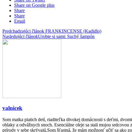
Share on Google plus
Share
Share
Email
Predchadzajúci článok
FRANKINCENSE (Kadidlo)
Nasledujúci článok
Urobte si sami: Suchý šampón
valnicek
Som matka piatich detí, riaditeľka divokej domácnosti s deťmi, dvom
oblaky a odvážnych snoch. Esenciálne oleje sa stali mojou srdcovou z
prírody v sebe skrývajú.Som šťastná, že mám možnosť učiť sa ako zob