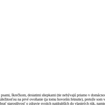
i psami, škrečkom, desiatimi sliepkami (tie nebývajú priamo v domácno
áležitosťou na prvé ovoňanie (ja tomu hovorím fetnutie), pretože som v
rať starostlivosť o zdravie svojich najdrahších do vlastných rúk, nam