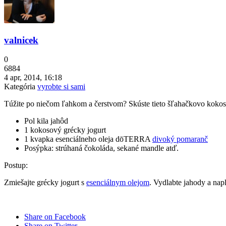
valnicek
0
6884
4 apr, 2014, 16:18
Kategória
vyrobte si sami
Túžite po niečom ľahkom a čerstvom? Skúste tieto šľahačkovo koko
Pol kila jahôd
1 kokosový grécky jogurt
1 kvapka esenciálneho oleja dōTERRA
divoký pomaranč
Posýpka: strúhaná čokoláda, sekané mandle atď.
Postup:
Zmiešajte grécky jogurt s
esenciálnym olejom
. Vydlabte jahody a na
Share on Facebook
Share on Twitter