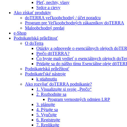
Pleť, nechty, vlasy
Srdce a cievy
Ako získať produkty
doTERRA veľkoobchodný / účet poradcu
Program pre Veľkoobchodných zákazníkov doTERRA
Maloobchodný predaj
e-Shop
Podnikatelská príležitosť
O doTerra
Otázky a odpovede o esenciálnych olejoch doT
Prečo dōTERRA?
Čo byste mali vedieť o esenciálnych olejoch doTer
Pridajte sa do nášho tímu Esenciálne oleje dōT
Podnikatelská príležítosť
Podnikateľské nástroje
k stiahnutiu
Ako rozvíjať doTERRA podnikanie?
1. Visualizujte si svoje „Prečo“
2. Rozhodnite sa
Program vernostných odmien LRP
3. plánujte
4. Pýtajte sa
5. Vyučujte
6. Registrujte
7. Replikujte