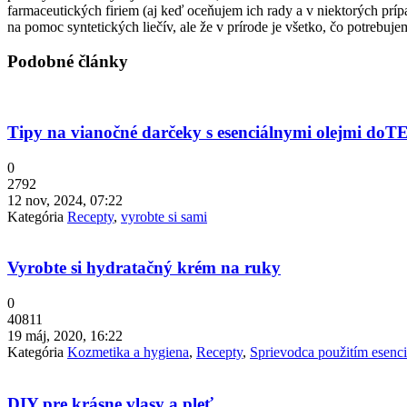
farmaceutických firiem (aj keď oceňujem ich rady a v niektorých pr
na pomoc syntetických liečív, ale že v prírode je všetko, čo potrebuje
Podobné články
Tipy na vianočné darčeky s esenciálnymi olejmi do
0
2792
12 nov, 2024, 07:22
Kategória
Recepty
,
vyrobte si sami
Vyrobte si hydratačný krém na ruky
0
40811
19 máj, 2020, 16:22
Kategória
Kozmetika a hygiena
,
Recepty
,
Sprievodca použitím esenci
DIY pre krásne vlasy a pleť