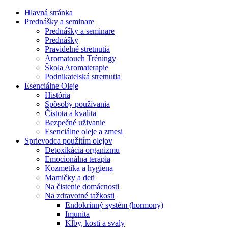
Hlavná stránka
Prednášky a seminare
Prednášky a seminare
Prednášky
Pravidelné stretnutia
Aromatouch Tréningy
Škola Aromaterapie
Podnikatelská stretnutia
Esenciálne Oleje
História
Spôsoby používania
Čistota a kvalita
Bezpečné uživanie
Esenciálne oleje a zmesi
Sprievodca použitím olejov
Detoxikácia organizmu
Emocionálna terapia
Kozmetika a hygiena
Mamičky a deti
Na čistenie domácnosti
Na zdravotné tažkosti
Endokrinný systém (hormony)
Imunita
Kĺby, kosti a svaly