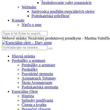
Štruktúrovanie vašej organizácie
Webináre
Sprievodca použitím esenciálných olejov
Podnikatelská príležítosť
Kontakt
Niečo o mne
Webové stránky Nezávislej produktovej poradkyne - Martina Valníčk
Hlavná stránka
Prednášky a seminare
Prednášky a seminare
Prednášky
Pravidelné stretnutia
Aromatouch Tréningy
Škola Aromaterapie
Podnikatelská stretnutia
Esenciálne Oleje
História
Spôsoby používania
Čistota a kvalita
Bezpečné uživanie