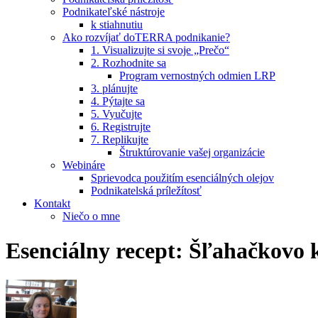
Podnikateľské nástroje
k stiahnutiu
Ako rozvíjať doTERRA podnikanie?
1. Visualizujte si svoje „Prečo“
2. Rozhodnite sa
Program vernostných odmien LRP
3. plánujte
4. Pýtajte sa
5. Vyučujte
6. Registrujte
7. Replikujte
Štruktúrovanie vašej organizácie
Webináre
Sprievodca použitím esenciálných olejov
Podnikatelská príležítosť
Kontakt
Niečo o mne
Esenciálny recept: Šľahačkovo 