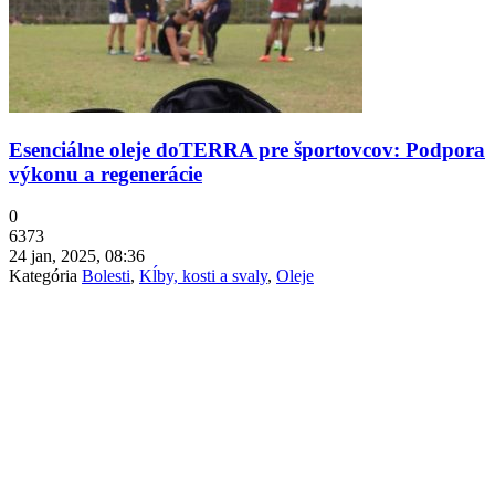
Esenciálne oleje doTERRA pre športovcov: Podpora
výkonu a regenerácie
0
6373
24 jan, 2025, 08:36
Kategória
Bolesti
,
Kĺby, kosti a svaly
,
Oleje