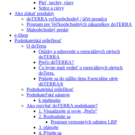
Pleť, nechty, vlasy
Srdce a cievy
Ako získať produkty
doTERRA veľkoobchodný / účet poradcu
Program pre Veľkoobchodných zákazníkov doTERRA
Maloobchodný predaj
e-Shop
Podnikatelská príležitosť
O doTerra
Otázky a odpovede o esenciálnych olejoch
doTERRA
Prečo dōTERRA?
Čo byste mali vedieť o esenciálnych olejoch
doTerra.
Pridajte sa do nášho tímu Esenciálne oleje
dōTERRA®
Podnikatelská príležítosť
Podnikateľské nástroje
k stiahnutiu
Ako rozvíjať doTERRA podnikanie?
1. Visualizujte si svoje „Prečo“
2. Rozhodnite sa
Program vernostných odmien LRP
3. plánujte
4. Pýtajte sa