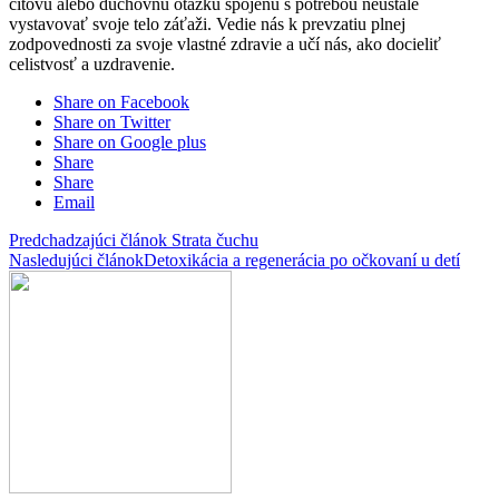
citovú alebo duchovnú otázku spojenú s potrebou neustále
vystavovať svoje telo záťaži. Vedie nás k prevzatiu plnej
zodpovednosti za svoje vlastné zdravie a učí nás, ako docieliť
celistvosť a uzdravenie.
Share on Facebook
Share on Twitter
Share on Google plus
Share
Share
Email
Predchadzajúci článok
Strata čuchu
Nasledujúci článok
Detoxikácia a regenerácia po očkovaní u detí