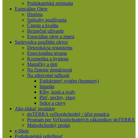
Podnikatelská stretnutia
Esenciálne Oleje
História
Spôsoby používania
Čistota a kvalita
Bezpečné uživanie
Esenciálne oleje a zmesi
Sprievodca použitím olejov
Detoxikácia organizmu
Emocionálna terapia
Kozmetika a hygiena
Mamičky a deti
Na čistenie domácnosti
Na zdravotné tažkosti
Endokrinný systém (hormony)
Imunita
Kĺby, kosti a svaly
Pleť, nechty, vlasy
Srdce a cievy
Ako získať produkty
doTERRA veľkoobchodný / účet poradcu
Program pre Veľkoobchodných zákazníkov doTERRA
Maloobchodný predaj
e-Shop
Podnikatelská príležitosť