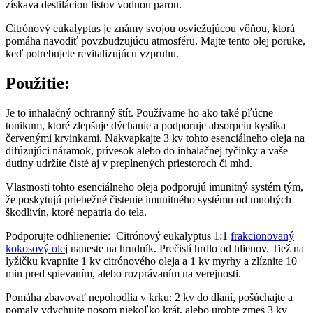
získava destiláciou listov vodnou parou.
Citrónový eukalyptus je známy svojou osviežujúcou vôňou, ktorá
pomáha navodiť povzbudzujúcu atmosféru. Majte tento olej poruke,
keď potrebujete revitalizujúcu vzpruhu.
Použitie:
Je to inhalačný ochranný štít. Používame ho ako také pľúcne
tonikum, ktoré zlepšuje dýchanie a podporuje absorpciu kyslíka
červenými krvinkami. Nakvapkajte 3 kv tohto esenciálneho oleja na
difúzujúci náramok, prívesok alebo do inhalačnej tyčinky a vaše
dutiny udržíte čisté aj v preplnených priestoroch či mhd.
Vlastnosti tohto esenciálneho oleja podporujú imunitný systém tým,
že poskytujú priebežné čistenie imunitného systému od mnohých
škodlivín, ktoré nepatria do tela.
Podporujte odhlienenie: Citrónový eukalyptus 1:1
frakcionovaný
kokosový ole
j naneste na hrudník. Prečistí hrdlo od hlienov. Tiež na
lyžičku kvapnite 1 kv citrónového oleja a 1 kv myrhy a zlíznite 10
min pred spievaním, alebo rozprávaním na verejnosti.
Pomáha zbavovať nepohodlia v krku: 2 kv do dlaní, pošúchajte a
pomaly vdychujte nosom niekoľko krát, alebo urobte zmes 3 kv