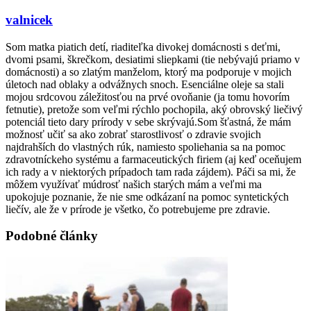
valnicek
Som matka piatich detí, riaditeľka divokej domácnosti s deťmi,
dvomi psami, škrečkom, desiatimi sliepkami (tie nebývajú priamo v
domácnosti) a so zlatým manželom, ktorý ma podporuje v mojich
úletoch nad oblaky a odvážnych snoch. Esenciálne oleje sa stali
mojou srdcovou záležitosťou na prvé ovoňanie (ja tomu hovorím
fetnutie), pretože som veľmi rýchlo pochopila, aký obrovský liečivý
potenciál tieto dary prírody v sebe skrývajú.Som šťastná, že mám
možnosť učiť sa ako zobrať starostlivosť o zdravie svojich
najdrahších do vlastných rúk, namiesto spoliehania sa na pomoc
zdravotníckeho systému a farmaceutických firiem (aj keď oceňujem
ich rady a v niektorých prípadoch tam rada zájdem). Páči sa mi, že
môžem využívať múdrosť našich starých mám a veľmi ma
upokojuje poznanie, že nie sme odkázaní na pomoc syntetických
liečív, ale že v prírode je všetko, čo potrebujeme pre zdravie.
Podobné články