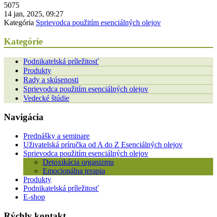
5075
14 jan, 2025, 09:27
Kategória
Sprievodca použitím esenciálných olejov
Kategórie
Podnikatelská príležitosť
Produkty
Rady a skúsenosti
Sprievodca použitím esenciálných olejov
Vedecké štúdie
Navigácia
Prednášky a seminare
Uživatelská príručka od A do Z Esenciálných olejov
Sprievodca použitím esenciálných olejov
Detoxikácia organizmu
Emocionálna terapia
Produkty
Podnikatelská príležitosť
E-shop
Rýchly kontakt