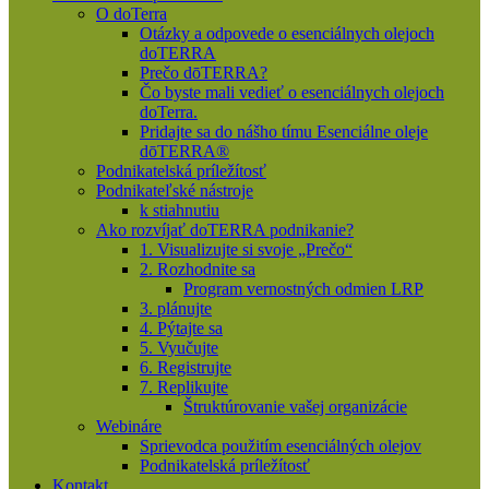
O doTerra
Otázky a odpovede o esenciálnych olejoch
doTERRA
Prečo dōTERRA?
Čo byste mali vedieť o esenciálnych olejoch
doTerra.
Pridajte sa do nášho tímu Esenciálne oleje
dōTERRA®
Podnikatelská príležítosť
Podnikateľské nástroje
k stiahnutiu
Ako rozvíjať doTERRA podnikanie?
1. Visualizujte si svoje „Prečo“
2. Rozhodnite sa
Program vernostných odmien LRP
3. plánujte
4. Pýtajte sa
5. Vyučujte
6. Registrujte
7. Replikujte
Štruktúrovanie vašej organizácie
Webináre
Sprievodca použitím esenciálných olejov
Podnikatelská príležítosť
Kontakt