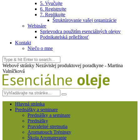
5. Vyučujte
6. Registrujte
7. Replikujte
Štruktúrovanie vašej organizácie
Webináre
Sprievodca použitím esenciálných olejov
Podnikatelská príležítosť
Kontakt
Niečo o mne
Webové stránky Nezávislej produktovej poradkyne - Martina
Valníčková
Hlavná stránka
Prednášky a seminare
Prednášky a seminare
Prednášky
Pravidelné stretnutia
Aromatouch Tréningy
Škola Aromaterapie