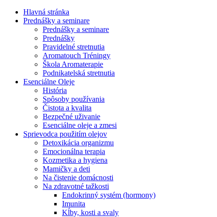
Hlavná stránka
Prednášky a seminare
Prednášky a seminare
Prednášky
Pravidelné stretnutia
Aromatouch Tréningy
Škola Aromaterapie
Podnikatelská stretnutia
Esenciálne Oleje
História
Spôsoby používania
Čistota a kvalita
Bezpečné uživanie
Esenciálne oleje a zmesi
Sprievodca použitím olejov
Detoxikácia organizmu
Emocionálna terapia
Kozmetika a hygiena
Mamičky a deti
Na čistenie domácnosti
Na zdravotné tažkosti
Endokrinný systém (hormony)
Imunita
Kĺby, kosti a svaly