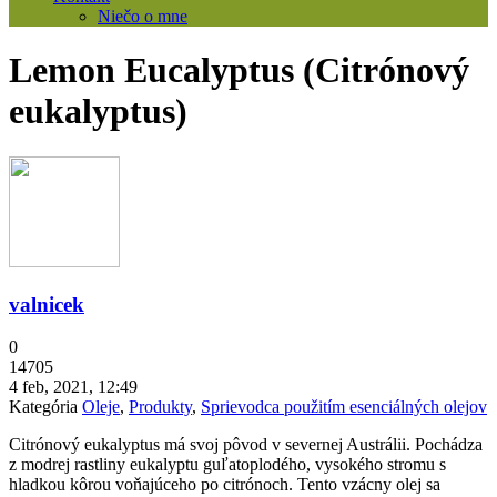
Niečo o mne
Lemon Eucalyptus (Citrónový
eukalyptus)
valnicek
0
14705
4 feb, 2021, 12:49
Kategória
Oleje
,
Produkty
,
Sprievodca použitím esenciálných olejov
Citrónový eukalyptus má svoj pôvod v severnej Austrálii. Pochádza
z modrej rastliny eukalyptu guľatoplodého, vysokého stromu s
hladkou kôrou voňajúceho po citrónoch. Tento vzácny olej sa