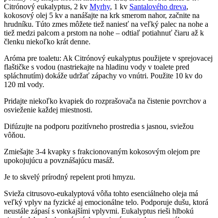
Citrónový eukalyptus, 2 kv
Myrhy
, 1 kv
Santalového dreva
,
kokosový olej 5 kv a nanášajte na krk smerom nahor, začnite na
hrudníku. Túto zmes môžete tiež naniesť na veľký palec na nohe a
tiež medzi palcom a prstom na nohe – odtiaľ potiahnuť čiaru až k
členku niekoľko krát denne.
Aróma pre toaletu: Ak Citrónový eukalyptus použijete v sprejovacej
flaštičke s vodou (nastriekajte na hladinu vody v toalete pred
spláchnutím) dokáže udržať zápachy vo vnútri. Použite 10 kv do
120 ml vody.
Pridajte niekoľko kvapiek do rozprašovača na čistenie povrchov a
osvieženie každej miestnosti.
Difúzujte na podporu pozitívneho prostredia s jasnou, sviežou
vôňou.
Zmiešajte 3-4 kvapky s frakcionovaným kokosovým olejom pre
upokojujúcu a povznášajúcu masáž.
Je to skvelý prírodný repelent proti hmyzu.
Svieža citrusovo-eukalyptová vôňa tohto esenciálneho oleja má
veľký vplyv na fyzické aj emocionálne telo. Podporuje dušu, ktorá
neustále zápasí s vonkajšími vplyvmi. Eukalyptus rieši hlbokú