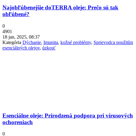
Najobľúbenejšie doTERRA oleje: Prečo sú tak
obľúbené?
0
4901
18 jan, 2025, 08:37
Kategória
Dýchanie
,
Imunita
,
kožné problémy
,
Sprievodca použitím
esenciálných olejov
,
úzkosť
Esenciálne oleje: Prirodzená podpora pri vírusových
ochoreniach
0