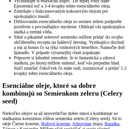
Vychutnajte si relaxačnú kúpeľ. Do teplej vody dajte
Epsomskú soľ a 3-4 kvapky tohto esenciálneho oleja.
Zmiešajte s frakcionovaným kokosovým olejom pre
upokojujúcu masáž.
Difúzovaním esenciálneho oleja zo semien zeleru podporíte
pozitívne a povznášajúce myslenie. Obklopí vás upokojujúca
sladká a zemitá vôňa.
Silné a pikantné zelerové semienko môžete pridať do svojho
obľúbeného receptu na šalátový dresing. Vynikajúco dochutí
a má aj bonus čo sa týka vnútorných benefitov. Namočte doň
špáradlo. V prípade výraznejšej chuti zopakujte.
Pripravte si lahodné smoothie. Je to fantastická a zdravá
maškrta, po ktorej môžete siahnuť, keď vás prepadne hlad.
Stačí zmiešať čokoľvek čo máte radi, rozmixovať a pridať 1-2
kvapky tohto esenciálneho oleja.
Esenciálne oleje, ktoré sa dobre
kombinujú so Semienkom zeleru (Celery
seed)
Niekoľko olejov sa až neuveriteľne dobre miesi a kombinuje so
sladkastou korenistou vôňou semienka zeleru (Celery seed). Sú to
oleje Čierne korenie,
Ružové korenie
,
Arborvitae
(tuja),
Bazalka
,
Zázvor a Koriander. Môžete však vyskúšať aj svoje vlastné