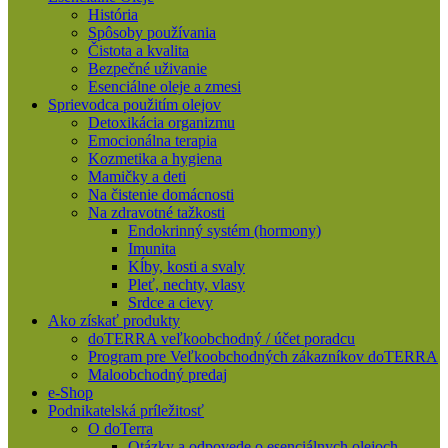
História
Spôsoby používania
Čistota a kvalita
Bezpečné uživanie
Esenciálne oleje a zmesi
Sprievodca použitím olejov
Detoxikácia organizmu
Emocionálna terapia
Kozmetika a hygiena
Mamičky a deti
Na čistenie domácnosti
Na zdravotné tažkosti
Endokrinný systém (hormony)
Imunita
Kĺby, kosti a svaly
Pleť, nechty, vlasy
Srdce a cievy
Ako získať produkty
doTERRA veľkoobchodný / účet poradcu
Program pre Veľkoobchodných zákazníkov doTERRA
Maloobchodný predaj
e-Shop
Podnikatelská príležitosť
O doTerra
Otázky a odpovede o esenciálnych olejoch