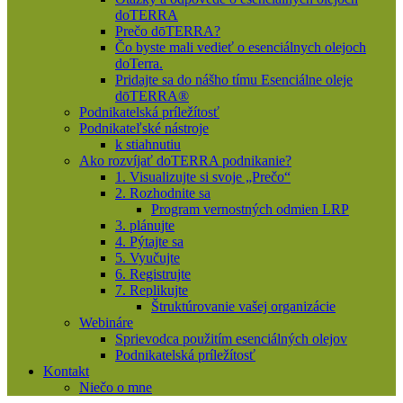
doTERRA
Prečo dōTERRA?
Čo byste mali vedieť o esenciálnych olejoch
doTerra.
Pridajte sa do nášho tímu Esenciálne oleje
dōTERRA®
Podnikatelská príležítosť
Podnikateľské nástroje
k stiahnutiu
Ako rozvíjať doTERRA podnikanie?
1. Visualizujte si svoje „Prečo“
2. Rozhodnite sa
Program vernostných odmien LRP
3. plánujte
4. Pýtajte sa
5. Vyučujte
6. Registrujte
7. Replikujte
Štruktúrovanie vašej organizácie
Webináre
Sprievodca použitím esenciálných olejov
Podnikatelská príležítosť
Kontakt
Niečo o mne