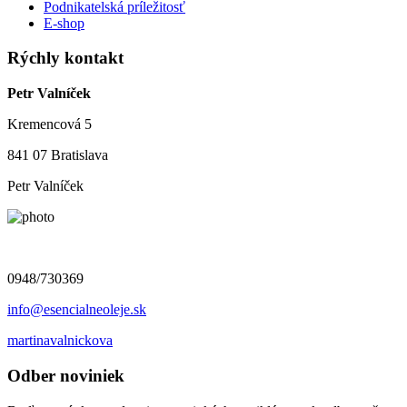
Podnikatelská príležitosť
E-shop
Rýchly kontakt
Petr Valníček
Kremencová 5
841 07 Bratislava
Petr Valníček
0948/730369
info@esencialneoleje.sk
martinavalnickova
Odber noviniek