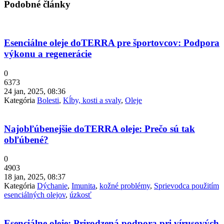
Podobné články
Esenciálne oleje doTERRA pre športovcov: Podpora
výkonu a regenerácie
0
6373
24 jan, 2025, 08:36
Kategória
Bolesti
,
Kĺby, kosti a svaly
,
Oleje
Najobľúbenejšie doTERRA oleje: Prečo sú tak
obľúbené?
0
4903
18 jan, 2025, 08:37
Kategória
Dýchanie
,
Imunita
,
kožné problémy
,
Sprievodca použitím
esenciálných olejov
,
úzkosť
Esenciálne oleje: Prirodzená podpora pri vírusových