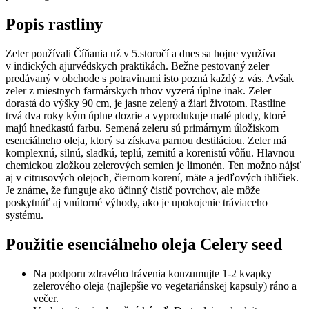
Popis rastliny
Zeler používali Číňania už v 5.storočí a dnes sa hojne využíva
v indických ajurvédskych praktikách. Bežne pestovaný zeler
predávaný v obchode s potravinami isto pozná každý z vás. Avšak
zeler z miestnych farmárskych trhov vyzerá úplne inak. Zeler
dorastá do výšky 90 cm, je jasne zelený a žiari životom. Rastline
trvá dva roky kým úplne dozrie a vyprodukuje malé plody, ktoré
majú hnedkastú farbu. Semená zeleru sú primárnym úložiskom
esenciálneho oleja, ktorý sa získava parnou destiláciou. Zeler má
komplexnú, silnú, sladkú, teplú, zemitú a korenistú vôňu. Hlavnou
chemickou zložkou zelerových semien je limonén. Ten možno nájsť
aj v citrusových olejoch, čiernom korení, mäte a jedľových ihličiek.
Je známe, že funguje ako účinný čistič povrchov, ale môže
poskytnúť aj vnútorné výhody, ako je upokojenie tráviaceho
systému.
Použitie esenciálneho oleja Celery seed
Na podporu zdravého trávenia konzumujte 1-2 kvapky
zelerového oleja (najlepšie vo vegetariánskej kapsuly) ráno a
večer.