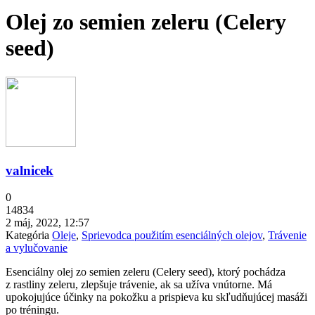
Olej zo semien zeleru (Celery
seed)
valnicek
0
14834
2 máj, 2022, 12:57
Kategória
Oleje
,
Sprievodca použitím esenciálných olejov
,
Trávenie
a vylučovanie
Esenciálny olej zo semien zeleru (Celery seed), ktorý pochádza
z rastliny zeleru, zlepšuje trávenie, ak sa užíva vnútorne. Má
upokojujúce účinky na pokožku a prispieva ku skľudňujúcej masáži
po tréningu.