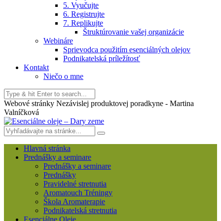
5. Vyučujte
6. Registrujte
7. Replikujte
Štruktúrovanie vašej organizácie
Webináre
Sprievodca použitím esenciálných olejov
Podnikatelská príležítosť
Kontakt
Niečo o mne
Webové stránky Nezávislej produktovej poradkyne - Martina
Valníčková
Hlavná stránka
Prednášky a seminare
Prednášky a seminare
Prednášky
Pravidelné stretnutia
Aromatouch Tréningy
Škola Aromaterapie
Podnikatelská stretnutia
Esenciálne Oleje