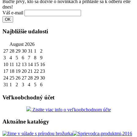
Buďte prvý, kto sa dozvie o novinkách a prihláste sa k odberu ešte
dnes!
Váš e-mail
Najbližšie udalosti
August 2026
27
28
29
30
31
1
2
3
4
5
6
7
8
9
10
11
12
13
14
15
16
17
18
19
20
21
22
23
24
25
26
27
28
29
30
31
1
2
3
4
5
6
Veľkoobchodný účet
Zistite viac info o veľkoobchodnom účte
Aktuálne katalógy