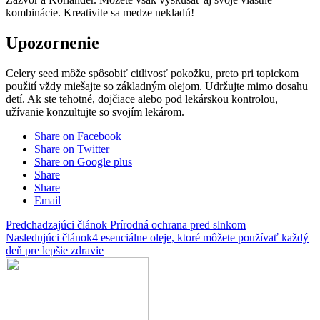
kombinácie. Kreativite sa medze nekladú!
Upozornenie
Celery seed môže spôsobiť citlivosť pokožku, preto pri topickom
použití vždy miešajte so základným olejom. Udržujte mimo dosahu
detí. Ak ste tehotné, dojčiace alebo pod lekárskou kontrolou,
užívanie konzultujte so svojím lekárom.
Share on Facebook
Share on Twitter
Share on Google plus
Share
Share
Email
Predchadzajúci článok
Prírodná ochrana pred slnkom
Nasledujúci článok
4 esenciálne oleje, ktoré môžete používať každý
deň pre lepšie zdravie