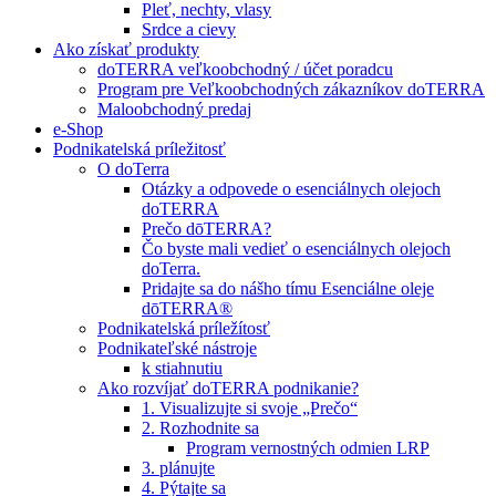
Pleť, nechty, vlasy
Srdce a cievy
Ako získať produkty
doTERRA veľkoobchodný / účet poradcu
Program pre Veľkoobchodných zákazníkov doTERRA
Maloobchodný predaj
e-Shop
Podnikatelská príležitosť
O doTerra
Otázky a odpovede o esenciálnych olejoch
doTERRA
Prečo dōTERRA?
Čo byste mali vedieť o esenciálnych olejoch
doTerra.
Pridajte sa do nášho tímu Esenciálne oleje
dōTERRA®
Podnikatelská príležítosť
Podnikateľské nástroje
k stiahnutiu
Ako rozvíjať doTERRA podnikanie?
1. Visualizujte si svoje „Prečo“
2. Rozhodnite sa
Program vernostných odmien LRP
3. plánujte
4. Pýtajte sa