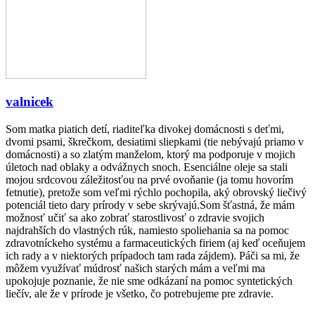
valnicek
Som matka piatich detí, riaditeľka divokej domácnosti s deťmi,
dvomi psami, škrečkom, desiatimi sliepkami (tie nebývajú priamo v
domácnosti) a so zlatým manželom, ktorý ma podporuje v mojich
úletoch nad oblaky a odvážnych snoch. Esenciálne oleje sa stali
mojou srdcovou záležitosťou na prvé ovoňanie (ja tomu hovorím
fetnutie), pretože som veľmi rýchlo pochopila, aký obrovský liečivý
potenciál tieto dary prírody v sebe skrývajú.Som šťastná, že mám
možnosť učiť sa ako zobrať starostlivosť o zdravie svojich
najdrahších do vlastných rúk, namiesto spoliehania sa na pomoc
zdravotníckeho systému a farmaceutických firiem (aj keď oceňujem
ich rady a v niektorých prípadoch tam rada zájdem). Páči sa mi, že
môžem využívať múdrosť našich starých mám a veľmi ma
upokojuje poznanie, že nie sme odkázaní na pomoc syntetických
liečív, ale že v prírode je všetko, čo potrebujeme pre zdravie.