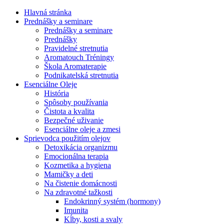
Hlavná stránka
Prednášky a seminare
Prednášky a seminare
Prednášky
Pravidelné stretnutia
Aromatouch Tréningy
Škola Aromaterapie
Podnikatelská stretnutia
Esenciálne Oleje
História
Spôsoby používania
Čistota a kvalita
Bezpečné uživanie
Esenciálne oleje a zmesi
Sprievodca použitím olejov
Detoxikácia organizmu
Emocionálna terapia
Kozmetika a hygiena
Mamičky a deti
Na čistenie domácnosti
Na zdravotné tažkosti
Endokrinný systém (hormony)
Imunita
Kĺby, kosti a svaly