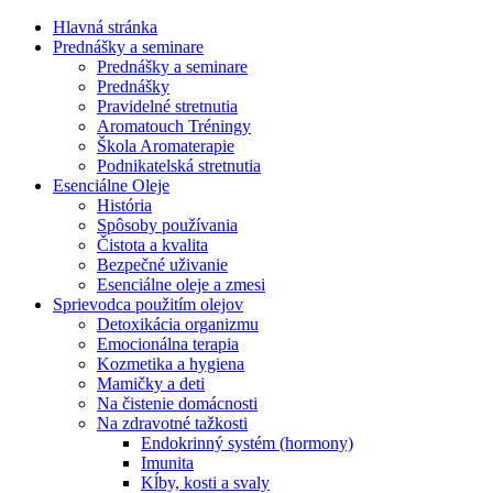
Hlavná stránka
Prednášky a seminare
Prednášky a seminare
Prednášky
Pravidelné stretnutia
Aromatouch Tréningy
Škola Aromaterapie
Podnikatelská stretnutia
Esenciálne Oleje
História
Spôsoby používania
Čistota a kvalita
Bezpečné uživanie
Esenciálne oleje a zmesi
Sprievodca použitím olejov
Detoxikácia organizmu
Emocionálna terapia
Kozmetika a hygiena
Mamičky a deti
Na čistenie domácnosti
Na zdravotné tažkosti
Endokrinný systém (hormony)
Imunita
Kĺby, kosti a svaly