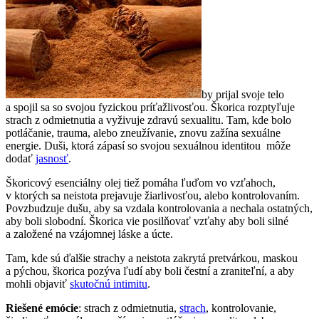
by prijal svoje telo
a spojil sa so svojou fyzickou príťažlivosťou. Škorica rozptyľuje
strach z odmietnutia a vyživuje zdravú sexualitu. Tam, kde bolo
potláčanie, trauma, alebo zneužívanie, znovu zažína sexuálne
energie. Duši, ktorá zápasí so svojou sexuálnou identitou môže
dodať
jasnosť
.
Škoricový esenciálny olej tiež pomáha ľuďom vo vzťahoch,
v ktorých sa neistota prejavuje žiarlivosťou, alebo kontrolovaním.
Povzbudzuje dušu, aby sa vzdala kontrolovania a nechala ostatných,
aby boli slobodní. Škorica vie posilňovať vzťahy aby boli silné
a založené na vzájomnej láske a úcte.
Tam, kde sú ďalšie strachy a neistota zakrytá pretvárkou, maskou
a pýchou, škorica pozýva ľudí aby boli čestní a zraniteľní, a aby
mohli objaviť
skutočnú intimitu
.
Riešené emócie
: strach z odmietnutia,
strach
, kontrolovanie,