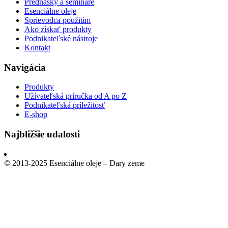
Prednášky a seminare
Esenciálne oleje
Sprievodca použitím
Ako získať produkty
Podnikateľské nástroje
Kontakt
Navigácia
Produkty
Užívateľská príručka od A po Z
Podnikateľská príležitosť
E-shop
Najbližšie udalosti
© 2013-2025 Esenciálne oleje – Dary zeme