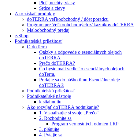
Pleť, nechty, vlasy
Srdce a cievy
Ako získať produkty
doTERRA veľkoobchodný / účet poradcu
Program pre Veľkoobchodných zákazníkov doTERRA
Maloobchodný predaj
e-Shop
Podnikatelská príležitosť
O doTerra
Otázky a odpovede o esenciálnych olejoch
doTERRA
Prečo dōTERRA?
Čo byste mali vedieť o esenciálnych olejoch
doTerra.
Pridajte sa do nášho tímu Esenciálne oleje
dōTERRA®
Podnikatelská príležítosť
Podnikateľské nástroje
k stiahnutiu
Ako rozvíjať doTERRA podnikanie?
1. Visualizujte si svoje „Prečo“
2. Rozhodnite sa
Program vernostných odmien LRP
3. plánujte
4. Pýtajte sa