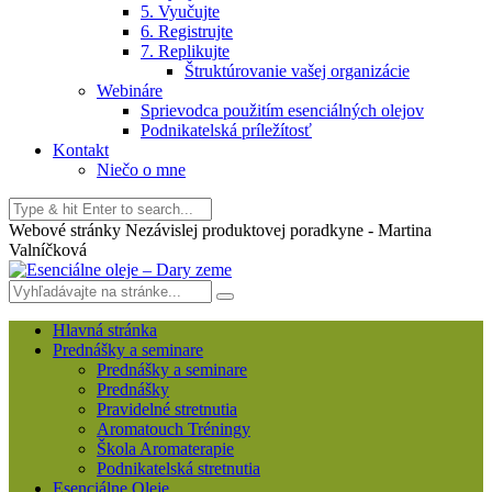
5. Vyučujte
6. Registrujte
7. Replikujte
Štruktúrovanie vašej organizácie
Webináre
Sprievodca použitím esenciálných olejov
Podnikatelská príležítosť
Kontakt
Niečo o mne
Webové stránky Nezávislej produktovej poradkyne - Martina
Valníčková
Hlavná stránka
Prednášky a seminare
Prednášky a seminare
Prednášky
Pravidelné stretnutia
Aromatouch Tréningy
Škola Aromaterapie
Podnikatelská stretnutia
Esenciálne Oleje