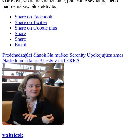
žiarlivosť, sexuálne zneužívanie, potláčanie sexuality, alebo
nadmerná sexuálna aktivita.
Share on Facebook
Share on Twitter
Share on Google plus
Share
Share
Email
Predchadzajúci článok
Na muške: Serenity Upokojujúca zmes
Nasledujúci článok
3 cesty v doTERRA
valnicek