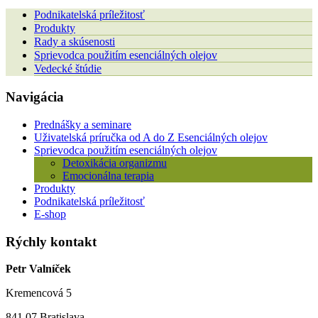
Podnikatelská príležitosť
Produkty
Rady a skúsenosti
Sprievodca použitím esenciálných olejov
Vedecké štúdie
Navigácia
Prednášky a seminare
Uživatelská príručka od A do Z Esenciálných olejov
Sprievodca použitím esenciálných olejov
Detoxikácia organizmu
Emocionálna terapia
Produkty
Podnikatelská príležitosť
E-shop
Rýchly kontakt
Petr Valníček
Kremencová 5
841 07 Bratislava