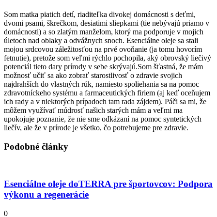
Som matka piatich detí, riaditeľka divokej domácnosti s deťmi,
dvomi psami, škrečkom, desiatimi sliepkami (tie nebývajú priamo v
domácnosti) a so zlatým manželom, ktorý ma podporuje v mojich
úletoch nad oblaky a odvážnych snoch. Esenciálne oleje sa stali
mojou srdcovou záležitosťou na prvé ovoňanie (ja tomu hovorím
fetnutie), pretože som veľmi rýchlo pochopila, aký obrovský liečivý
potenciál tieto dary prírody v sebe skrývajú.Som šťastná, že mám
možnosť učiť sa ako zobrať starostlivosť o zdravie svojich
najdrahších do vlastných rúk, namiesto spoliehania sa na pomoc
zdravotníckeho systému a farmaceutických firiem (aj keď oceňujem
ich rady a v niektorých prípadoch tam rada zájdem). Páči sa mi, že
môžem využívať múdrosť našich starých mám a veľmi ma
upokojuje poznanie, že nie sme odkázaní na pomoc syntetických
liečív, ale že v prírode je všetko, čo potrebujeme pre zdravie.
Podobné články
Esenciálne oleje doTERRA pre športovcov: Podpora
výkonu a regenerácie
0