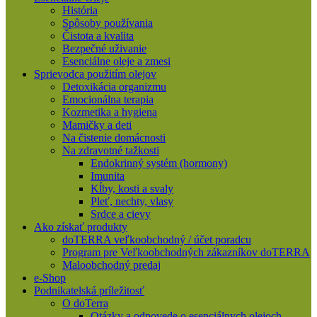
História
Spôsoby používania
Čistota a kvalita
Bezpečné uživanie
Esenciálne oleje a zmesi
Sprievodca použitím olejov
Detoxikácia organizmu
Emocionálna terapia
Kozmetika a hygiena
Mamičky a deti
Na čistenie domácnosti
Na zdravotné tažkosti
Endokrinný systém (hormony)
Imunita
Kĺby, kosti a svaly
Pleť, nechty, vlasy
Srdce a cievy
Ako získať produkty
doTERRA veľkoobchodný / účet poradcu
Program pre Veľkoobchodných zákazníkov doTERRA
Maloobchodný predaj
e-Shop
Podnikatelská príležitosť
O doTerra
Otázky a odpovede o esenciálnych olejoch