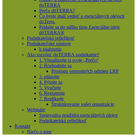
doTERRA
Prečo dōTERRA?
Čo byste mali vedieť o esenciálnych olejoch
doTerra.
Pridajte sa do nášho tímu Esenciálne oleje
dōTERRA®
Podnikatelská príležítosť
Podnikateľské nástroje
k stiahnutiu
Ako rozvíjať doTERRA podnikanie?
1. Visualizujte si svoje „Prečo“
2. Rozhodnite sa
Program vernostných odmien LRP
3. plánujte
4. Pýtajte sa
5. Vyučujte
6. Registrujte
7. Replikujte
Štruktúrovanie vašej organizácie
Webináre
Sprievodca použitím esenciálných olejov
Podnikatelská príležítosť
Kontakt
Niečo o mne