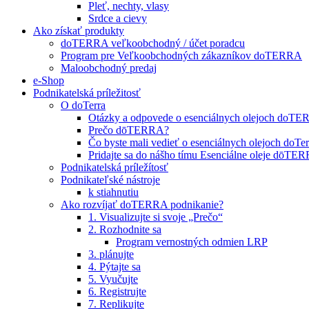
Pleť, nechty, vlasy
Srdce a cievy
Ako získať produkty
doTERRA veľkoobchodný / účet poradcu
Program pre Veľkoobchodných zákazníkov doTERRA
Maloobchodný predaj
e-Shop
Podnikatelská príležitosť
O doTerra
Otázky a odpovede o esenciálnych olejoch doT
Prečo dōTERRA?
Čo byste mali vedieť o esenciálnych olejoch doTer
Pridajte sa do nášho tímu Esenciálne oleje dōT
Podnikatelská príležítosť
Podnikateľské nástroje
k stiahnutiu
Ako rozvíjať doTERRA podnikanie?
1. Visualizujte si svoje „Prečo“
2. Rozhodnite sa
Program vernostných odmien LRP
3. plánujte
4. Pýtajte sa
5. Vyučujte
6. Registrujte
7. Replikujte