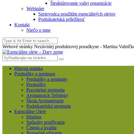
Štruktúrovanie vašej organizácie
Webináre
Sprievodca použitím esenciálných olejov
Podnikatelská príležítosť
Kontakt
Niečo o mne
Webové stránky Nezávislej produktovej poradkyne - Martina Valníčk
Hlavná stránka
Prednášky a seminare
Prednášky a seminare
Prednášky
Pravidelné stretnutia
Aromatouch Tréningy
Škola Aromaterapie
Podnikatelská stretnutia
Esenciálne Oleje
História
Spôsoby používania
Čistota a kvalita
Bezpečné uživanie