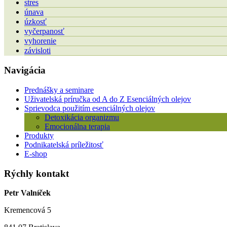
stres
únava
úzkosť
vyčerpanosť
vyhorenie
závisloti
Navigácia
Prednášky a seminare
Uživatelská príručka od A do Z Esenciálných olejov
Sprievodca použitím esenciálných olejov
Detoxikácia organizmu
Emocionálna terapia
Produkty
Podnikatelská príležitosť
E-shop
Rýchly kontakt
Petr Valníček
Kremencová 5