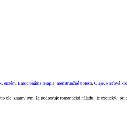
k
,
ekzém
,
Emocionálna terapia
,
menstruačné bolesti
,
Oleje
,
Pleťová ko
ento olej známy tým, že podporuje romantickú náladu, je exotický, pr