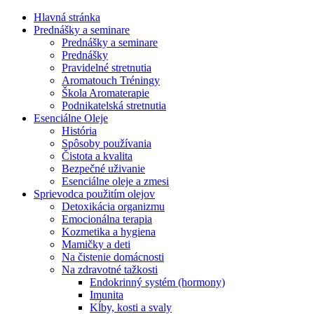
Hlavná stránka
Prednášky a seminare
Prednášky a seminare
Prednášky
Pravidelné stretnutia
Aromatouch Tréningy
Škola Aromaterapie
Podnikatelská stretnutia
Esenciálne Oleje
História
Spôsoby používania
Čistota a kvalita
Bezpečné uživanie
Esenciálne oleje a zmesi
Sprievodca použitím olejov
Detoxikácia organizmu
Emocionálna terapia
Kozmetika a hygiena
Mamičky a deti
Na čistenie domácnosti
Na zdravotné tažkosti
Endokrinný systém (hormony)
Imunita
Kĺby, kosti a svaly