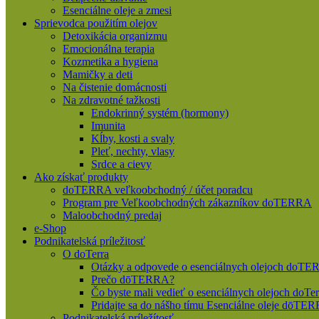
Esenciálne oleje a zmesi
Sprievodca použitím olejov
Detoxikácia organizmu
Emocionálna terapia
Kozmetika a hygiena
Mamičky a deti
Na čistenie domácnosti
Na zdravotné tažkosti
Endokrinný systém (hormony)
Imunita
Kĺby, kosti a svaly
Pleť, nechty, vlasy
Srdce a cievy
Ako získať produkty
doTERRA veľkoobchodný / účet poradcu
Program pre Veľkoobchodných zákazníkov doTERRA
Maloobchodný predaj
e-Shop
Podnikatelská príležitosť
O doTerra
Otázky a odpovede o esenciálnych olejoch doT
Prečo dōTERRA?
Čo byste mali vedieť o esenciálnych olejoch doTer
Pridajte sa do nášho tímu Esenciálne oleje dōT
Podnikatelská príležítosť