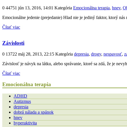
0
44751
jún 13, 2016, 14:01
Kategória
Emocionálna terapia
,
hnev
,
Ob
Emocionálne jedenie (prejedanie) Hlad nie je jediný faktor, ktorý nás
Čítať viac
Závislosti
0
13722
máj 28, 2013, 22:15
Kategória
depresia
,
drogy
,
nespavosť
,
z
Závislosť je návyk na látku, alebo správanie, ktoré sa zdá, že je ne
Čítať viac
Emocionálna terapia
ADHD
Autizmus
depresia
dobrá nálada a spánok
hnev
hyperaktivita