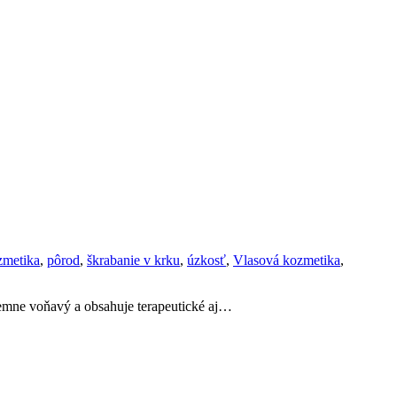
zmetika
,
pôrod
,
škrabanie v krku
,
úzkosť
,
Vlasová kozmetika
,
íjemne voňavý a obsahuje terapeutické aj…