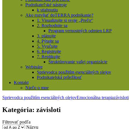
Podnikateľské nástroje
k stiahnutiu
Ako rozvíjať doTERRA podnikanie?
1. Visualizujte si svoje „Prečo“
2. Rozhodnite sa
Program vernostných odmien LRP
3. plánujte
4. Pýtajte sa
5. Vyučujte
6. Registrujte
7. Replikujte
Štruktúrovanie vašej organizácie
Webináre
Sprievodca použitím esenciálných olejov
Podnikatelská príležítosť
Kontakt
Niečo o mne
Sprievodca použitím esenciálných olejov
Emocionálna terapia
závisloti
Kategória:
závisloti
Filtrovať podľa
Názvu