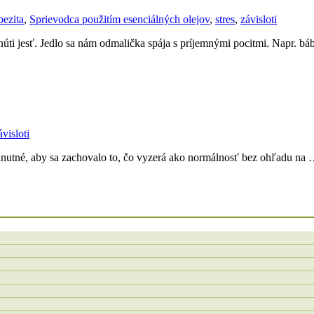
ezita
,
Sprievodca použitím esenciálných olejov
,
stres
,
závisloti
 núti jesť. Jedlo sa nám odmalička spája s príjemnými pocitmi. Napr. b
ávisloti
vyhnutné, aby sa zachovalo to, čo vyzerá ako normálnosť bez ohľadu na