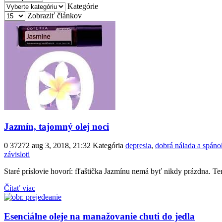
Kategórie
Zobraziť článkov
Jazmín, tajomný olej noci
0
37272
aug 3, 2018, 21:32
Kategória
depresia
,
dobrá nálada a spáno
závisloti
Staré príslovie hovorí: fľaštička Jazmínu nemá byť nikdy prázdna. T
Čítať viac
Esenciálne oleje na manažovanie chuti do jedla