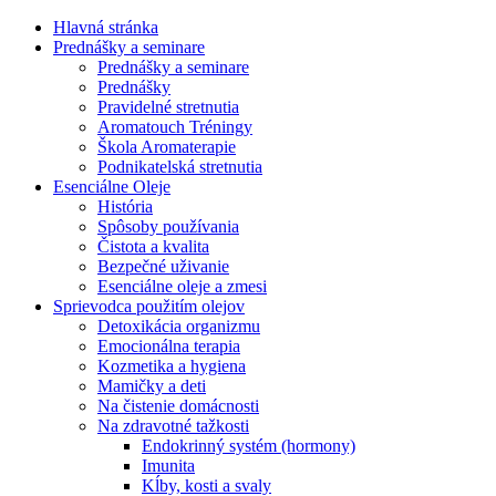
Hlavná stránka
Prednášky a seminare
Prednášky a seminare
Prednášky
Pravidelné stretnutia
Aromatouch Tréningy
Škola Aromaterapie
Podnikatelská stretnutia
Esenciálne Oleje
História
Spôsoby používania
Čistota a kvalita
Bezpečné uživanie
Esenciálne oleje a zmesi
Sprievodca použitím olejov
Detoxikácia organizmu
Emocionálna terapia
Kozmetika a hygiena
Mamičky a deti
Na čistenie domácnosti
Na zdravotné tažkosti
Endokrinný systém (hormony)
Imunita
Kĺby, kosti a svaly