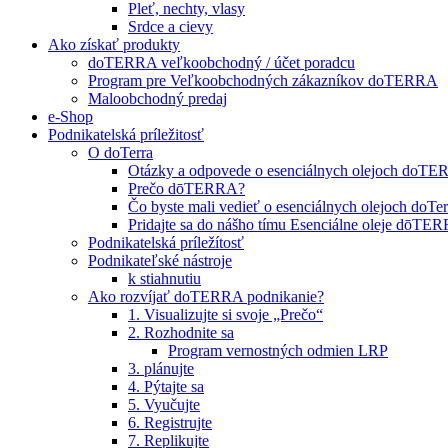
Pleť, nechty, vlasy
Srdce a cievy
Ako získať produkty
doTERRA veľkoobchodný / účet poradcu
Program pre Veľkoobchodných zákazníkov doTERRA
Maloobchodný predaj
e-Shop
Podnikatelská príležitosť
O doTerra
Otázky a odpovede o esenciálnych olejoch doT
Prečo dōTERRA?
Čo byste mali vedieť o esenciálnych olejoch doTer
Pridajte sa do nášho tímu Esenciálne oleje dōT
Podnikatelská príležítosť
Podnikateľské nástroje
k stiahnutiu
Ako rozvíjať doTERRA podnikanie?
1. Visualizujte si svoje „Prečo“
2. Rozhodnite sa
Program vernostných odmien LRP
3. plánujte
4. Pýtajte sa
5. Vyučujte
6. Registrujte
7. Replikujte