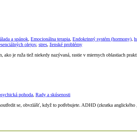
álada a spánok
,
Emocionálna terapia
,
Endokrinný systém (hormony)
,
h
senciálných olejov
,
stres
,
ženské problémy
, ako je ruža tiež niekedy nazývaná, rastie v miernych oblastiach prak
psychická pohoda
,
Rady a skúsenosti
soutředit se, obvzlášť, když to potřebujete. ADHD (zkratka anglického