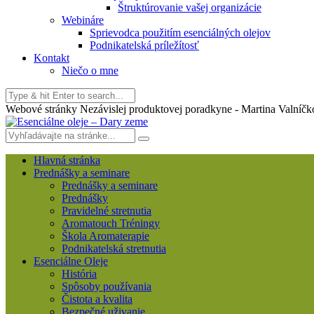
Štruktúrovanie vašej organizácie
Webináre
Sprievodca použitím esenciálných olejov
Podnikatelská príležítosť
Kontakt
Niečo o mne
Webové stránky Nezávislej produktovej poradkyne - Martina Valníčk
Hlavná stránka
Prednášky a seminare
Prednášky a seminare
Prednášky
Pravidelné stretnutia
Aromatouch Tréningy
Škola Aromaterapie
Podnikatelská stretnutia
Esenciálne Oleje
História
Spôsoby používania
Čistota a kvalita
Bezpečné uživanie