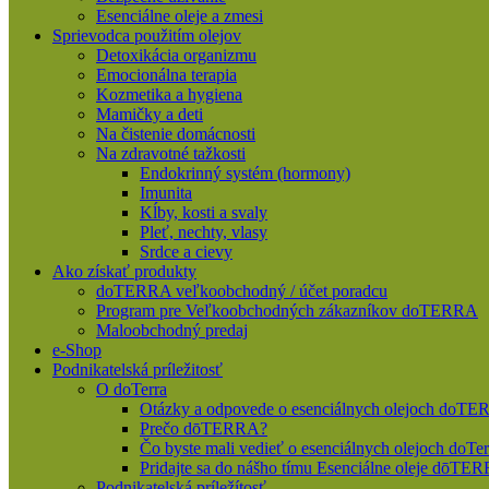
Esenciálne oleje a zmesi
Sprievodca použitím olejov
Detoxikácia organizmu
Emocionálna terapia
Kozmetika a hygiena
Mamičky a deti
Na čistenie domácnosti
Na zdravotné tažkosti
Endokrinný systém (hormony)
Imunita
Kĺby, kosti a svaly
Pleť, nechty, vlasy
Srdce a cievy
Ako získať produkty
doTERRA veľkoobchodný / účet poradcu
Program pre Veľkoobchodných zákazníkov doTERRA
Maloobchodný predaj
e-Shop
Podnikatelská príležitosť
O doTerra
Otázky a odpovede o esenciálnych olejoch doT
Prečo dōTERRA?
Čo byste mali vedieť o esenciálnych olejoch doTer
Pridajte sa do nášho tímu Esenciálne oleje dōT
Podnikatelská príležítosť