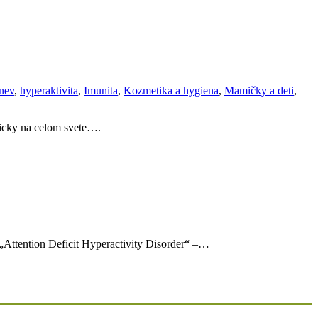
nev
,
hyperaktivita
,
Imunita
,
Kozmetika a hygiena
,
Mamičky a deti
,
ticky na celom svete….
 „Attention Deficit Hyperactivity Disorder“ –…