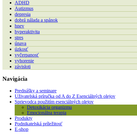
ADHD
Autizmus
depresia
dobrá nálada a spánok
hnev
hyperaktivita
stres
únava
úzkosť
vyčerpanosť
vyhorenie
závisloti
Navigácia
Prednášky a seminare
Uživatelská príručka od A do Z Esenciálných olejov
Sprievodca použitím esenciálných olejov
Detoxikácia organizmu
Emocionálna terapia
Produkty
Podnikatelská príležitosť
E-shop