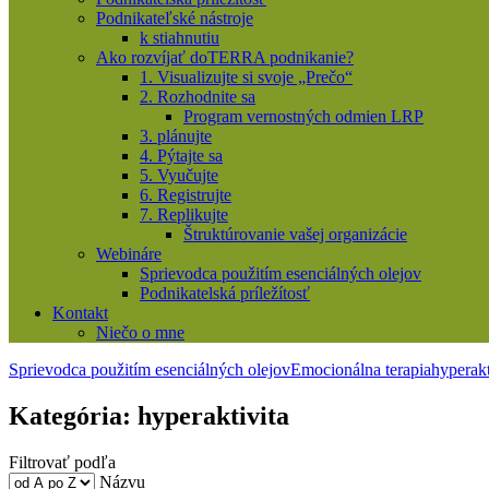
Podnikateľské nástroje
k stiahnutiu
Ako rozvíjať doTERRA podnikanie?
1. Visualizujte si svoje „Prečo“
2. Rozhodnite sa
Program vernostných odmien LRP
3. plánujte
4. Pýtajte sa
5. Vyučujte
6. Registrujte
7. Replikujte
Štruktúrovanie vašej organizácie
Webináre
Sprievodca použitím esenciálných olejov
Podnikatelská príležítosť
Kontakt
Niečo o mne
Sprievodca použitím esenciálných olejov
Emocionálna terapia
hyperakt
Kategória:
hyperaktivita
Filtrovať podľa
Názvu