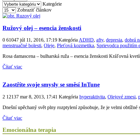
Kategórie
Zobraziť článkov
Ružový olej – esencia ženskosti
0
61047
júl 11, 2016, 17:19
Kategória
ADHD
,
afty
,
depresia
,
dobrá n
menstruačné bolesti
,
Oleje
,
Pleťová kozmetika
,
Sprievodca použitím e
Rosa damascena – bulharská ruža – esencia ženskosti Kráľovná kvetín
Čítať viac
Zaostříte svoje smysly se směsí InTune
2
12137
mar 8, 2013, 17:41
Kategória
hyperaktivita
,
Olejové zmesi
,
Dnešní upěchaný svět plny rozptylení způsobuje, že je velmi obtížné 
Čítať viac
Emocionálna terapia