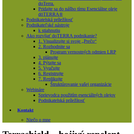
doTerra.
Pridajte sa do nášho tímu Esenciálne oleje
dōTERRA®
Podnikatelská príležítosť
Podnikateľské nástroje
k stiahnutiu
Ako rozvíjať doTERRA podnikanie?
1. Visualizujte si svoje „Prečo“
2. Rozhodnite sa
Program vernostných odmien LRP
3. plánujte
4. Pýtajte sa
5. Vyučujte
6. Registrujte
7. Replikujte
Štruktúrovanie vašej organizácie
Webináre
Sprievodca použitím esenciálných olejov
Podnikatelská príležítosť
Kontakt
Niečo o mne