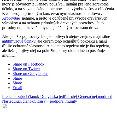
ktorý je pôvodom z Kanady používali Indiáni pre jeho zdravotné
účinky, a na stavanie kánoí, totemov, a na výrobu košov a oblečenia.
Kvôli svojim prírodným konzervačným vlastnostiam, drevo z
Arborvitae
nehnije, a preto je obľúbené pri výrobe drevárskych
výrobkov a na ochranu prírodných drevených povrchov. Je to
prírodný odpudzovač hmyzu a je účinný na ochranu dreva
Ako je už z popisov týchto jednotlivých olejov zrejmé, majú silné
antihmyzové účinky
, ale okrem toho ochraňujú pokožku a majú
ďalšie ochranné vlastnosti. A tak tento repelent nie je iba repelent,
ale tiež aj hojivý olej na pokožku, ktorý okrem iného posilňuje
imunitu.
Share on Facebook
Share on Twitter
Share on Google plus
Share
Share
Email
Predchadzajúci článok
Douglaská jedľa - olej Generačnej múdrosti
Nasledujúci článok
Citrusy – podpora imunity