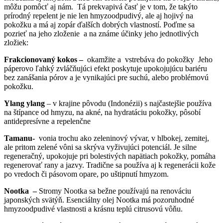
môžu pomôcť aj nám. Tá prekvapivá časť je v tom, že takýto
prírodný repelent je nie len hmyzoodpudivý, ale aj hojivý na
pokožku a má aj zopár ďalších dobrých vlastností. Poďme sa
pozrieť na jeho zloženie a na známe účinky jeho jednotlivých
zložiek:
Frakcionovaný kokos –
okamžite a vstrebáva do pokožky Jeho
páperovo ľahký zvláčňujúci efekt poskytuje upokojujúcu bariéru
bez zanášania pórov a je vynikajúci pre suchú, alebo problémovú
pokožku.
Ylang ylang
– v krajine pôvodu (Indonézii) s najčastejšie používa
na štípance od hmyzu, na akné, na hydratáciu pokožky, pôsobí
antidepresívne a repelenčne
Tamanu-
vonia trochu ako zeleninový vývar, v hlbokej, zemitej,
ale pritom zelené vôni sa skrýva vyživujúci potenciál. Je silne
regeneračný, upokojuje pri bolestivých napätiach pokožky, pomáha
regenerovať rany a jazvy. Tradične sa používa aj k regenerácii kože
po vredoch či pásovom opare, po uštipnutí hmyzom.
Nootka –
Stromy Nootka sa bežne používajú na renováciu
japonských svätýň. Esenciálny olej Nootka má pozoruhodné
hmyzoodpudivé vlastnosti a krásnu teplú citrusovú vôňu.