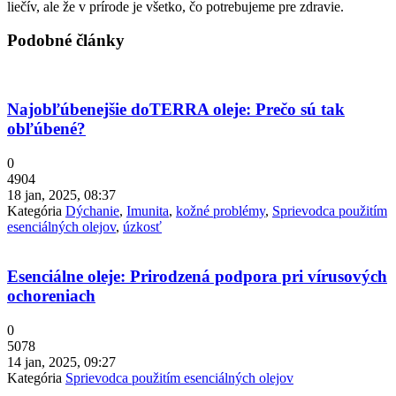
liečív, ale že v prírode je všetko, čo potrebujeme pre zdravie.
Podobné články
Najobľúbenejšie doTERRA oleje: Prečo sú tak
obľúbené?
0
4904
18 jan, 2025, 08:37
Kategória
Dýchanie
,
Imunita
,
kožné problémy
,
Sprievodca použitím
esenciálných olejov
,
úzkosť
Esenciálne oleje: Prirodzená podpora pri vírusových
ochoreniach
0
5078
14 jan, 2025, 09:27
Kategória
Sprievodca použitím esenciálných olejov