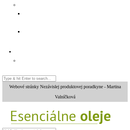
WEBINÁRE
SPRIEVODCA POUŽITÍM ESENCIÁLNÝCH
OLEJOV
PODNIKATELSKÁ PRÍLEŽÍTOSŤ
KONTAKT
NIEČO O MNE
Webové stránky Nezávislej produktovej poradkyne - Martina
Valníčková