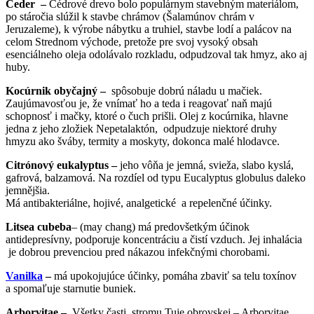
Ceder –
Cédrové drevo bolo populárnym stavebným materiálom,
po stáročia slúžil k stavbe chrámov (Šalamúnov chrám v
Jeruzaleme), k výrobe nábytku a truhiel, stavbe lodí a palácov na
celom Strednom východe, pretože pre svoj vysoký obsah
esenciálneho oleja odolávalo rozkladu, odpudzoval tak hmyz, ako aj
huby.
Kocúrnik obyčajný –
spôsobuje dobrú náladu u mačiek.
Zaujúmavosťou je, že vnímať ho a teda i reagovať naň majú
schopnosť i mačky, ktoré o čuch prišli. Olej z kocúrnika, hlavne
jedna z jeho zložiek Nepetalaktón, odpudzuje niektoré druhy
hmyzu ako šváby, termity a moskyty, dokonca malé hlodavce.
Citrónový eukalyptus –
jeho vôňa je jemná, svieža, slabo kyslá,
gafrová, balzamová. Na rozdíel od typu Eucalyptus globulus daleko
jemnějšia.
Má antibakteriálne, hojivé, analgetické a repelenčné účinky.
Litsea cubeba
– (may chang) má predovšetkým účinok
antidepresívny, podporuje koncentráciu a čistí vzduch. Jej inhalácia
je dobrou prevenciou pred nákazou infekčnými chorobami.
Vanilka
–
má upokojujúce účinky, pomáha zbaviť sa telu toxínov
a spomaľuje starnutie buniek.
Arborvitae –
Všetky časti stromu Tuje obrovskej – Arborvitae,