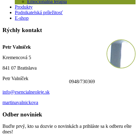
Emocionálna terapia
Produkty
Podnikatelská príležitosť
E-shop
Rýchly kontakt
Petr Valníček
Kremencová 5
841 07 Bratislava
Petr Valníček
0948/730369
info@esencialneoleje.sk
martinavalnickova
Odber noviniek
Buďte prvý, kto sa dozvie o novinkách a prihláste sa k odberu ešte
dnes!