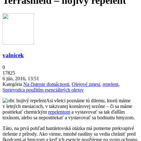
Terrashield – hojivý repelent
valnicek
0
17825
6 jún, 2016, 13:51
Kategória
Na čistenie domácnosti
,
Olejové zmesi
,
repelent
,
Sprievodca použitím esenciálných olejov
Asi všetci poznáme tú dilemu, ktorú máme
v letných mesiacoch, v takzvanej komárovej sezóne – či sa máme
postriekať chemickým
repelentom
a vystavovať sa tak ďalším
toxínom, alebo sa nepostriekať a vystavovať sa bodnutiu hmyzom.
Táto, na prvá pohľad hamletovská otázka má pomerne prekvapivé
riešenie z prírody. Ako vieme, mnohé rastliny sa vedia chrániť pred
škodcami aj hmyzom a keď ich esencie použijeme na svoju ochranu,