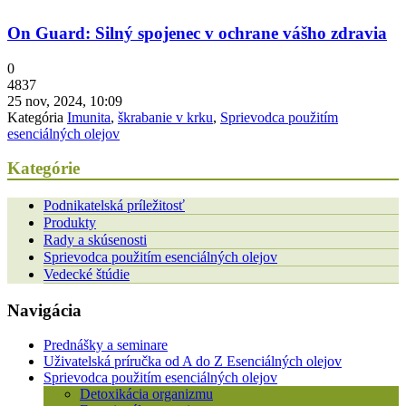
On Guard: Silný spojenec v ochrane vášho zdravia
0
4837
25 nov, 2024, 10:09
Kategória
Imunita
,
škrabanie v krku
,
Sprievodca použitím
esenciálných olejov
Kategórie
Podnikatelská príležitosť
Produkty
Rady a skúsenosti
Sprievodca použitím esenciálných olejov
Vedecké štúdie
Navigácia
Prednášky a seminare
Uživatelská príručka od A do Z Esenciálných olejov
Sprievodca použitím esenciálných olejov
Detoxikácia organizmu