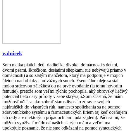
valnicek
Som matka piatich detí, riaditeľka divokej domácnosti s deťmi,
dvomi psami, škrečkom, desiatimi sliepkami (tie nebývajú priamo v
domácnosti) a so zlatým manželom, ktorý ma podporuje v mojich
úletoch nad oblaky a odvážnych snoch. Esenciálne oleje sa stali
mojou srdcovou záležitosťou na prvé ovoňanie (ja tomu hovorím
fetnutie), pretože som veľmi rýchlo pochopila, aký obrovský liečivý
potenciál tieto dary prírody v sebe skrývajú.Som šťastná, že mám
možnosť učiť sa ako zobrať starostlivosť o zdravie svojich
najdrahších do vlastných rúk, namiesto spoliehania sa na pomoc
zdravotníckeho systému a farmaceutických firiem (aj keď oceňujem
ich rady a v niektorých prípadoch tam rada zájdem). Páči sa mi, že
môžem využívať múdrosť našich starých mám a veľmi ma
upokojuje poznanie, že nie sme odkázaní na pomoc syntetických