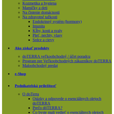
Kozmetika a hygiena
Mamičky a deti
Na čistenie domácnosti
Na zdravotné tažkosti
Endokrinný systém (hormony)
Imunita
Kĺby, kosti a svaly
Pleť, nechty, vlasy
Srdce a cievy
Ako získať produkty
doTERRA veľkoobchodný / účet poradcu
Program pre Veľkoobchodných zákazníkov doTERRA
Maloobchodný predaj
e-Shop
Podnikatelská príležitosť
O doTerra
Otázky a odpovede o esenciálnych olejoch
doTERRA
Prečo dōTERRA?
Čo byste mali vedieť o esenciálnych olejoch