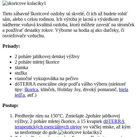
Tieto zábavné škoricové ozdoby sú skvelé, či ich už budete robiť
sám, alebo s celou rodinou. Ich výroba je lacná a výsledkom je
nádherne voňavá kvalitná ozdoba, ktorú môžete zavesiť na stromček
a používať desiatky rokov. Výborne sa hodia aj ako darčeky, či
osviežovače vzduchu.
Prísady:
2 poháre jablkovej detskej výživy
2 poháre mletej škorice
slamka
stužka
vianočné vykrajovátka na pečivo
dōTERRA esenciálne oleje podľa vášho výberu (niektoré
tipy:
škorica
, klinček, Holiday Joy, divoký pomaranč,
biela
jedľa
, atď.)
Postup:
Predhrejte rúru na 150°C. Zmiešajte 2poháre jablkovej
výživy, 2 poháre mletej čkorice, a 15 kvapiek
dōTERRA
terapeutických esenciálnych olejov
vo väčšej miske, až kým
sa nesformuje do gule.