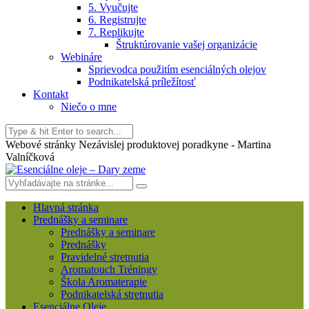
5. Vyučujte
6. Registrujte
7. Replikujte
Štruktúrovanie vašej organizácie
Webináre
Sprievodca použitím esenciálných olejov
Podnikatelská príležítosť
Kontakt
Niečo o mne
Webové stránky Nezávislej produktovej poradkyne - Martina
Valníčková
Hlavná stránka
Prednášky a seminare
Prednášky a seminare
Prednášky
Pravidelné stretnutia
Aromatouch Tréningy
Škola Aromaterapie
Podnikatelská stretnutia
Esenciálne Oleje