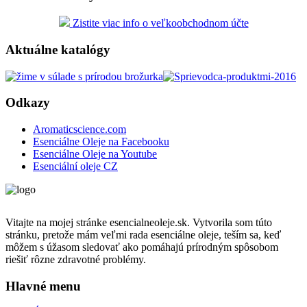
Zistite viac info o veľkoobchodnom účte
Aktuálne katalógy
Odkazy
Aromaticscience.com
Esenciálne Oleje na Facebooku
Esenciálne Oleje na Youtube
Esenciální oleje CZ
Vitajte na mojej stránke esencialneoleje.sk. Vytvorila som túto
stránku, pretože mám veľmi rada esenciálne oleje, teším sa, keď
môžem s úžasom sledovať ako pomáhajú prírodným spôsobom
riešiť rôzne zdravotné problémy.
Hlavné menu