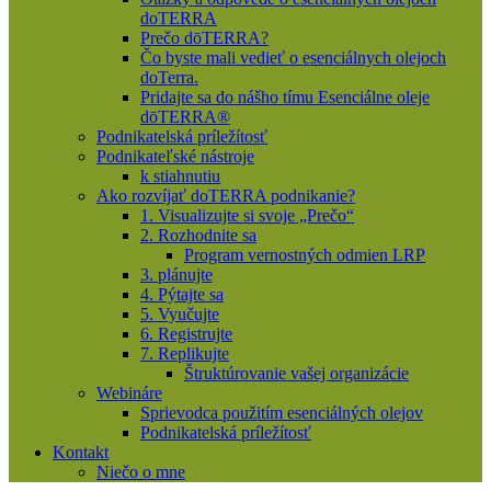
doTERRA
Prečo dōTERRA?
Čo byste mali vedieť o esenciálnych olejoch
doTerra.
Pridajte sa do nášho tímu Esenciálne oleje
dōTERRA®
Podnikatelská príležítosť
Podnikateľské nástroje
k stiahnutiu
Ako rozvíjať doTERRA podnikanie?
1. Visualizujte si svoje „Prečo“
2. Rozhodnite sa
Program vernostných odmien LRP
3. plánujte
4. Pýtajte sa
5. Vyučujte
6. Registrujte
7. Replikujte
Štruktúrovanie vašej organizácie
Webináre
Sprievodca použitím esenciálných olejov
Podnikatelská príležítosť
Kontakt
Niečo o mne