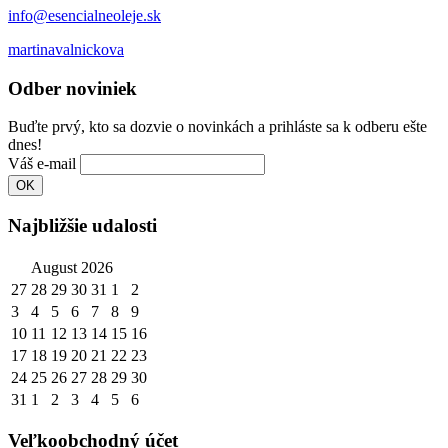
info@esencialneoleje.sk
martinavalnickova
Odber noviniek
Buďte prvý, kto sa dozvie o novinkách a prihláste sa k odberu ešte
dnes!
Váš e-mail
Najbližšie udalosti
August 2026
27
28
29
30
31
1
2
3
4
5
6
7
8
9
10
11
12
13
14
15
16
17
18
19
20
21
22
23
24
25
26
27
28
29
30
31
1
2
3
4
5
6
Veľkoobchodný účet