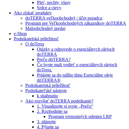
Pleť, nechty, vlasy
Srdce a cievy
Ako získať produkty
doTERRA veľkoobchodný / účet poradcu
Program pre Veľkoobchodných zákazníkov doTERRA
Maloobchodný predaj
e-Shop
Podnikatelská príležitosť
O doTerra
Otázky a odpovede o esenciálnych olejoch
doTERRA
Prečo dōTERRA?
Čo byste mali vedieť o esenciálnych olejoch
doTerra.
Pridajte sa do nášho tímu Esenciálne oleje
dōTERRA®
Podnikatelská príležítosť
Podnikateľské nástroje
k stiahnutiu
Ako rozvíjať doTERRA podnikanie?
1. Visualizujte si svoje „Prečo“
2. Rozhodnite sa
Program vernostných odmien LRP
3. plánujte
4. Pýtajte sa