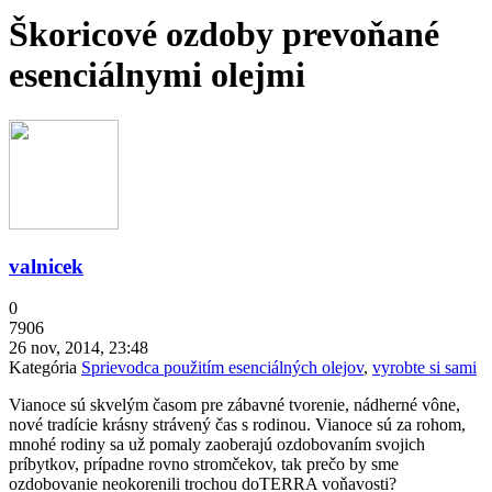
Škoricové ozdoby prevoňané
esenciálnymi olejmi
valnicek
0
7906
26 nov, 2014, 23:48
Kategória
Sprievodca použitím esenciálných olejov
,
vyrobte si sami
Vianoce sú skvelým časom pre zábavné tvorenie, nádherné vône,
nové tradície krásny strávený čas s rodinou. Vianoce sú za rohom,
mnohé rodiny sa už pomaly zaoberajú ozdobovaním svojich
príbytkov, prípadne rovno stromčekov, tak prečo by sme
ozdobovanie neokorenili trochou doTERRA voňavosti?