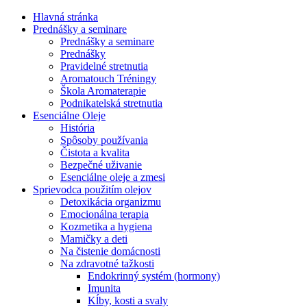
Hlavná stránka
Prednášky a seminare
Prednášky a seminare
Prednášky
Pravidelné stretnutia
Aromatouch Tréningy
Škola Aromaterapie
Podnikatelská stretnutia
Esenciálne Oleje
História
Spôsoby používania
Čistota a kvalita
Bezpečné uživanie
Esenciálne oleje a zmesi
Sprievodca použitím olejov
Detoxikácia organizmu
Emocionálna terapia
Kozmetika a hygiena
Mamičky a deti
Na čistenie domácnosti
Na zdravotné tažkosti
Endokrinný systém (hormony)
Imunita
Kĺby, kosti a svaly