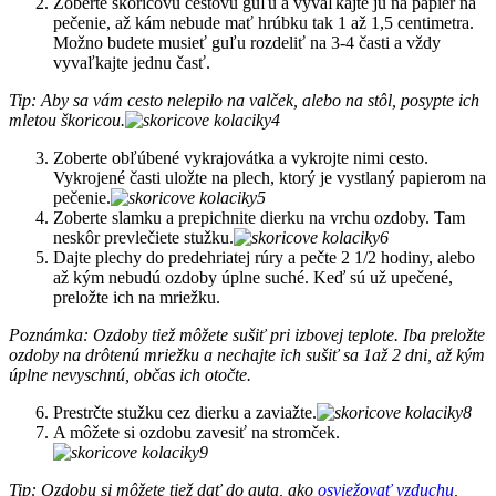
Zoberte škoricovú cestovú guľu a vyvaľkajte ju na papier na
pečenie, až kám nebude mať hrúbku tak 1 až 1,5 centimetra.
Možno budete musieť guľu rozdeliť na 3-4 časti a vždy
vyvaľkajte jednu časť.
Tip: Aby sa vám cesto nelepilo na valček, alebo na stôl, posypte ich
mletou škoricou.
Zoberte obľúbené vykrajovátka a vykrojte nimi cesto.
Vykrojené časti uložte na plech, ktorý je vystlaný papierom na
pečenie.
Zoberte slamku a prepichnite dierku na vrchu ozdoby. Tam
neskôr prevlečiete stužku.
Dajte plechy do predehriatej rúry a pečte 2 1/2 hodiny, alebo
až kým nebudú ozdoby úplne suché. Keď sú už upečené,
preložte ich na mriežku.
Poznámka: Ozdoby tiež môžete sušiť pri izbovej teplote. Iba preložte
ozdoby na drôtenú mriežku a nechajte ich sušiť sa 1až 2 dni, až kým
úplne nevyschnú, občas ich otočte.
Prestrčte stužku cez dierku a zaviažte.
A môžete si ozdobu zavesiť na stromček.
Tip: Ozdobu si môžete tiež dať do auta, ako
osviežovať vzduchu
,