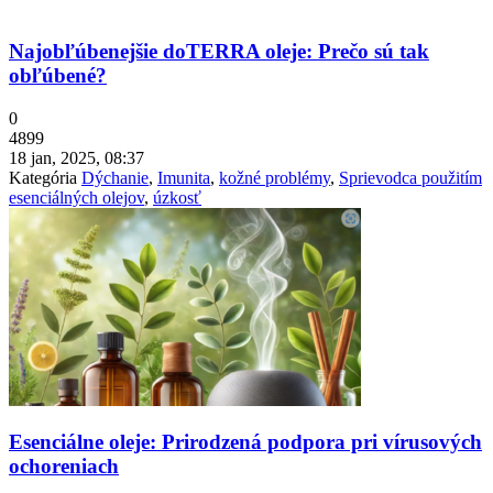
Najobľúbenejšie doTERRA oleje: Prečo sú tak
obľúbené?
0
4899
18 jan, 2025, 08:37
Kategória
Dýchanie
,
Imunita
,
kožné problémy
,
Sprievodca použitím
esenciálných olejov
,
úzkosť
Esenciálne oleje: Prirodzená podpora pri vírusových
ochoreniach