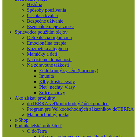
História
Spôsoby používania
Čistota a kvalita
Bezpečné uživanie
Esenciálne oleje a zmesi
Sprievodca použitím olejov
Detoxikácia organizmu
Emocionálna terapia
Kozmetika a hygiena
Mamičky a deti
Na čistenie domácnosti
Na zdravotné tažkosti
Endokrinný systém (hormony)
Imunita
Kĺby, kosti a svaly
Pleť, nechty, vlasy
Srdce a cievy
Ako získať produkty
doTERRA veľkoobchodný / účet poradcu
Program pre Veľkoobchodných zákazníkov doTERRA
Maloobchodný predaj
e-Shop
Podnikatelská príležitosť
O doTerra
Otázky a odpovede o esenciálnych olejoch