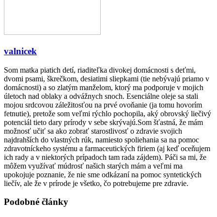
valnicek
Som matka piatich detí, riaditeľka divokej domácnosti s deťmi,
dvomi psami, škrečkom, desiatimi sliepkami (tie nebývajú priamo v
domácnosti) a so zlatým manželom, ktorý ma podporuje v mojich
úletoch nad oblaky a odvážnych snoch. Esenciálne oleje sa stali
mojou srdcovou záležitosťou na prvé ovoňanie (ja tomu hovorím
fetnutie), pretože som veľmi rýchlo pochopila, aký obrovský liečivý
potenciál tieto dary prírody v sebe skrývajú.Som šťastná, že mám
možnosť učiť sa ako zobrať starostlivosť o zdravie svojich
najdrahších do vlastných rúk, namiesto spoliehania sa na pomoc
zdravotníckeho systému a farmaceutických firiem (aj keď oceňujem
ich rady a v niektorých prípadoch tam rada zájdem). Páči sa mi, že
môžem využívať múdrosť našich starých mám a veľmi ma
upokojuje poznanie, že nie sme odkázaní na pomoc syntetických
liečív, ale že v prírode je všetko, čo potrebujeme pre zdravie.
Podobné články